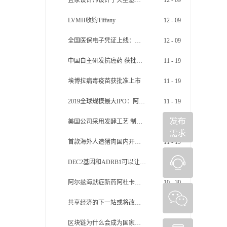
宜家设计师设计了火星基地的内部 空间利用率是关键
12
-
09
政府补助相关收益6.63亿元，占净利润的比
例约为80.95%(未扣税)。科大讯飞的净利润
LVMH收购Tiffany
12
-
09
还通过费用资本化这一财技手段进行了“粉
饰”。 研发费用资本化率由企业自行...
全国医保电子凭证上线：全国通用 更方便 更安全
12
-
09
中国自主研发抗癌药 获批在美国上市
11
-
19
埃博拉病毒疫苗获批准上市
11
-
19
2019全球规模最大IPO：阿里再赴港融资百亿美元
11
-
19
美国公司采用发酵工艺 制成可食用蛋白质Air Protein
11
-
19
首款海外人造猪肉国内开售 属植物肉不含胆固醇
11
-
19
DEC2基因和ADRB1可以让人减少睡眠的神秘基因
11
-
08
阿尔兹海默症新药阿杜卡玛单抗，先听专家怎么说
10
-
30
共享经济的下一站或将改变物流快递业
10
-
30
区块链为什么会成为国家战略
10
-
29