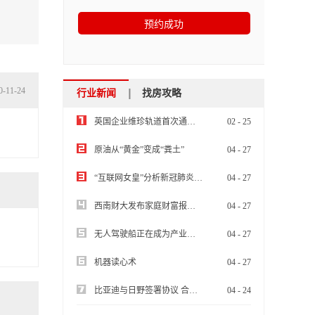
0-11-24
行业新闻
找房攻略
英国企业维珍轨道首次通过飞机+火箭成功将10颗小卫星送入太空
02
-
25
原油从“黄金”变成“粪土”
04
-
27
“互联网女皇”分析新冠肺炎疫情将带来经济娱乐行业洗牌
04
-
27
西南财大发布家庭财富报告：“报复性消费”不太可能
04
-
27
无人驾驶船正在成为产业前沿热点
04
-
27
机器读心术
04
-
27
比亚迪与日野签署协议 合作开发纯电动商用车
04
-
24