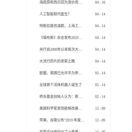
净利润 年报数据显示，2019年科大讯飞
海底捞和西贝因为涨价而道歉消费降级来了吗？
04
-
16
营业收入100.79亿元，同比增长27.3%，归
母净利润为8.19亿元，较去年同期增长
人工智能取代医生？
04
-
14
51.12%。 单看年报数据，似乎毫无破
绽。但是细细剖开利润组成，不难发现科大
特斯拉裁员减薪，上海工厂扛起交付重任
04
-
14
讯飞净利润最大的增长点，其实是政府补
助。 数据显示，科大讯飞2019年收到政
《福布斯》杂志发布2020年全球富豪榜
04
-
14
府补助4.45亿元，较2018年同期的2.26亿元
增长96.9%，远超净利润的增幅。值得注意
的是，2019年公司收到递延收益相关的政府
央行自2008年以来首次大幅度减低超额准备金
04
-
14
补助合计2.19亿元，如果加上政府补助的
4.45亿元，2019年公司合计政府补助相关收
大流行药片的求索之路
04
-
14
益6.63亿元，占净利润的比例约为80.95%(未
扣税)。 靠政府补助的净利润 年报数
欧盟、英国已允许华为参与其5G建设
02
-
14
据显示，2019年科大讯飞营业收入100.79亿
元，同比增长27.3%，归母净利润为8.19亿
全球首个活体机器人诞生了
02
-
14
元，较去年同期增长51.12%。 单看年报
数据，似乎毫无破绽。但是细细剖开利润组
成，不难发现科大讯飞净利润最大的增长
桥水基金创始人认为：新型冠状病毒感染的肺炎疫情对市场的影响被夸大了
02
-
14
点，其实是政府补助。 数据显示，科大
讯飞2019年收到政府补助4.45亿元，较2018
美国科学家发现能够改善皮肤衰老的药物
12
-
09
年同期的2.26亿元增长96.9%，远超净利润
的增幅。值得注意的是，2019年公司收到递
苹果、谷歌公布“2019 年度最佳 App”
12
-
09
延收益相关的政府补助合计2.19亿元，如果
加上政府补助的4.45亿元，2019年公司合计