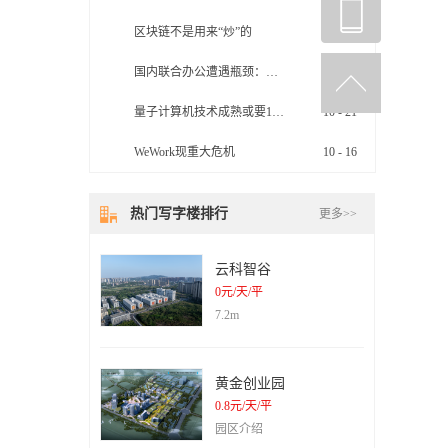
区块链不是用来“炒”的
10
-
29
国内联合办公遭遇瓶颈：空置率大幅上升
10
-
22
量子计算机技术成熟或要10年
10
-
21
WeWork现重大危机
10
-
16
热门写字楼排行
更多>>
云科智谷
0元/天/平
7.2m
黄金创业园
0.8元/天/平
园区介绍