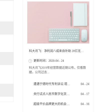
科大讯飞：净利润八成来自补助 20亿无形资产虚胖
更新时间：
2020
-
04
-
24
科大讯飞2019年经营数据近期公布，仅看数
据，公司过去...
遭遇宁德时代专利诉讼 塔菲尔面临“生死危机”
04
-
24
一年表现非常亮眼。但是亮眼背后却暴露出
了不少问题。科大讯飞收到的政府补贴仍在
央行试点人民币数字化货币试点
04
-
17
攀升，占净利润比例越来越高。此外，科大
讯飞营收具有很强的局域性特征，并未体现
其全球化特性。长期来看，这些问题对于科
超级平价品牌更大的机会在全球
04
-
16
大讯飞而言，是致命的。 靠政府补助的