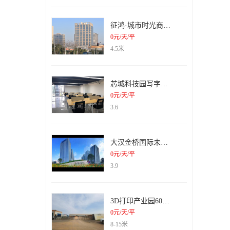
征鸿·城市时光商务办公楼
0元/天/平
4.5米
芯城科技园写字楼出租
0元/天/平
3.6
大汉金桥国际未来城纯写字楼出租
0元/天/平
3.9
3D打印产业园6000平米钢结构厂房招租
0元/天/平
8-15米