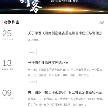
案例列表
更多>
25
关于印发《湖南制造强省重点项目库建设与管理办法》的通知
2021
-
08
详见附件。
+MORE+
13
长沙市企业激励奖评选办法
2021
-
08
长沙市企业激励奖评选办法已出台，设立杰出贡献奖、产业投资
奖、登上台阶奖、新兴业态（雏鹰、航标、高产企业...
+MORE+
09
）奖等，最高奖励2...
关于组织申报长沙市2020年第二批认定高新技术企业奖补的通知
2021
-
08
各区县（市）科技局，各有关单位：为大力实施“三高四新”战略，
打造具有核心竞争力的科技创新高地，加快培育...