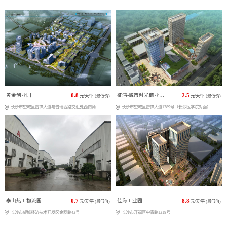
黄金创业园
0.8
征鸿-城市时光商业广场
2.5
元/天/平 (最低价)
元/天/平 (最低价)
长沙市望城区雷锋大道与普瑞西路交汇处西南角
长沙市望城区雷锋大道1389号（长沙医学院对面）
泰山热工物流园
0.7
佳海工业园
8.8
元/天/平 (最低价)
元/天/平 (最低价)
长沙市望城经济技术开发区金穗路43号
长沙市开福区中青路1318号