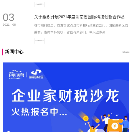
+MORE+
03
高新技术企业，充分...
关于组织开展2021年度湖南省国际科技创新合作基地申报工作的通知
2021
-
08
各市州科技局，省直管试点县市科技行政主管部门，国家高新区管
委会，省属本科院校，省直有关部门，中央驻湘高...
+MORE+
新闻中心
More
校和科研院所，各有...