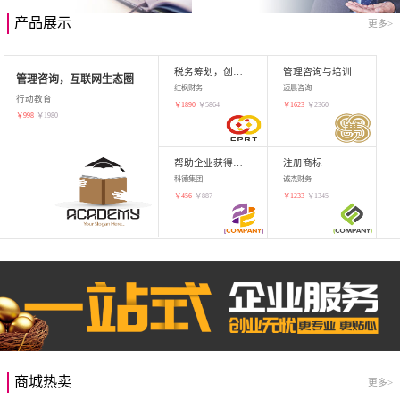
产品展示
更多>
税务筹划，创业增值
管理咨询与培训
管理咨询，互联网生态圈
红枫财务
迈晨咨询
行动教育
￥
1890
￥
5864
￥
1623
￥
2360
￥
998
￥
1980
帮助企业获得知识产权，商标注册
注册商标
科德集团
诚杰财务
￥
456
￥
887
￥
1233
￥
1345
商城热卖
更多>