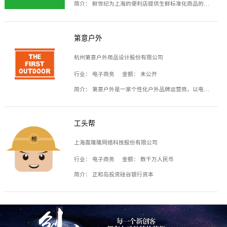
简介：
鲜世纪为上海的便利店提供生鲜标准化商品的供应链服务，帮商家解决生鲜采购、运营问题，帮助商家销售。平台提供的商品覆盖果蔬肉类、常温与低温奶制品、冷冻食品、零食饮料、粮油副食、居家洗护等多个品类，上架SKU3000余个。公司建立了近万平方米的仓储场地和物流配送体系，为合作商家提供快速配送服务。
第意户外
杭州第意户外用品设计股份有限公司
行业：
电子商务
金额：
未公开
简介：
第意户外是一家个性化户外品牌运营商，以电子商务为主要载体，主要从事户外产品的设计、生产、销售业务，产品包含冲锋衣、户外鞋、户外背包等。
工头帮
上海轰隆隆网络科技股份有限公司
行业：
电子商务
金额：
数千万人民币
简介：
正和岛投资硅谷银行资本