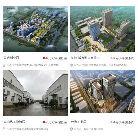
黄金创业园
0.8
征鸿-城市时光商业广场
2.5
元/天/平 (最低价)
元/天/平 (最低价)
长沙市望城区雷锋大道与普瑞西路交汇处西南角
长沙市望城区雷锋大道1389号（长沙医学院对面）
泰山热工物流园
0.7
佳海工业园
8.8
元/天/平 (最低价)
元/天/平 (最低价)
长沙市望城经济技术开发区金穗路43号
长沙市开福区中青路1318号