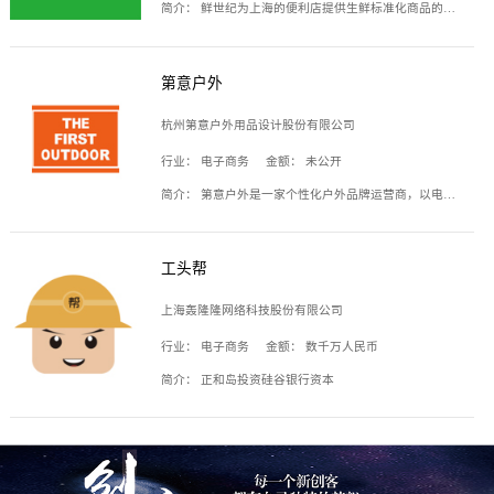
简介：
鲜世纪为上海的便利店提供生鲜标准化商品的供应链服务，帮商家解决生鲜采购、运营问题，帮助商家销售。平台提供的商品覆盖果蔬肉类、常温与低温奶制品、冷冻食品、零食饮料、粮油副食、居家洗护等多个品类，上架SKU3000余个。公司建立了近万平方米的仓储场地和物流配送体系，为合作商家提供快速配送服务。
第意户外
杭州第意户外用品设计股份有限公司
行业：
电子商务
金额：
未公开
简介：
第意户外是一家个性化户外品牌运营商，以电子商务为主要载体，主要从事户外产品的设计、生产、销售业务，产品包含冲锋衣、户外鞋、户外背包等。
工头帮
上海轰隆隆网络科技股份有限公司
行业：
电子商务
金额：
数千万人民币
简介：
正和岛投资硅谷银行资本