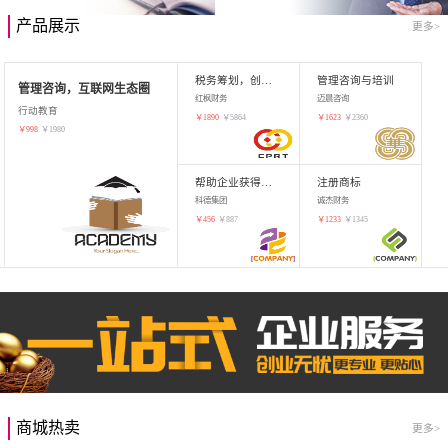
产品展示
更多>
税务筹划，创业增值
管理咨询与培训
管理咨询，互联网生态圈
红枫财务
迈晨咨询
行动教育
￥
1890
￥
5864
￥
1623
￥
2360
￥
998
￥
1980
帮助企业获得知识产权，商标注册
注册商标
科德集团
诚杰财务
￥
456
￥
887
￥
1233
￥
1345
商城热卖
更多>