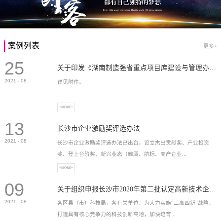
案例列表
更多>
25
关于印发《湖南制造强省重点项目库建设与管理办法》的通知
2021
-
08
详见附件。
+MORE+
13
长沙市企业激励奖评选办法
2021
-
08
长沙市企业激励奖评选办法已出台，设立杰出贡献奖、产业投资
奖、登上台阶奖、新兴业态（雏鹰、航标、高产企业...
+MORE+
09
）奖等，最高奖励2...
关于组织申报长沙市2020年第二批认定高新技术企业奖补的通知
2021
-
08
各区县（市）科技局，各有关单位：为大力实施“三高四新”战略，
打造具有核心竞争力的科技创新高地，加快培育...