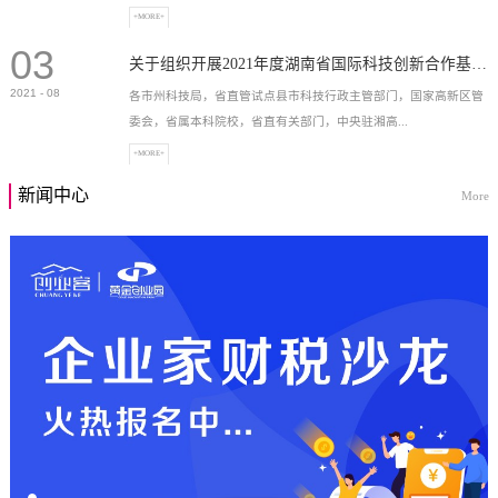
+MORE+
03
高新技术企业，充分...
关于组织开展2021年度湖南省国际科技创新合作基地申报工作的通知
2021
-
08
各市州科技局，省直管试点县市科技行政主管部门，国家高新区管
委会，省属本科院校，省直有关部门，中央驻湘高...
+MORE+
新闻中心
More
校和科研院所，各有...