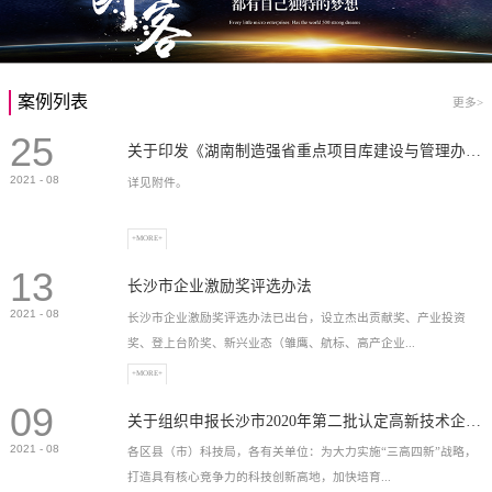
案例列表
更多>
25
关于印发《湖南制造强省重点项目库建设与管理办法》的通知
2021
-
08
详见附件。
+MORE+
13
长沙市企业激励奖评选办法
2021
-
08
长沙市企业激励奖评选办法已出台，设立杰出贡献奖、产业投资
奖、登上台阶奖、新兴业态（雏鹰、航标、高产企业...
+MORE+
09
）奖等，最高奖励2...
关于组织申报长沙市2020年第二批认定高新技术企业奖补的通知
2021
-
08
各区县（市）科技局，各有关单位：为大力实施“三高四新”战略，
打造具有核心竞争力的科技创新高地，加快培育...