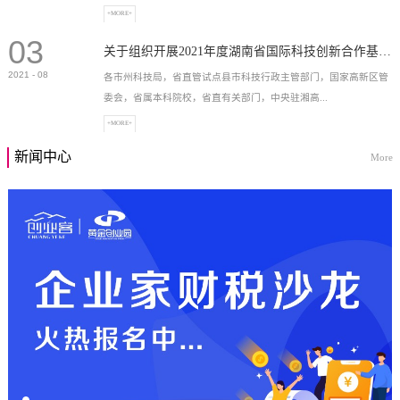
+MORE+
03
高新技术企业，充分...
关于组织开展2021年度湖南省国际科技创新合作基地申报工作的通知
2021
-
08
各市州科技局，省直管试点县市科技行政主管部门，国家高新区管
委会，省属本科院校，省直有关部门，中央驻湘高...
+MORE+
新闻中心
More
校和科研院所，各有...