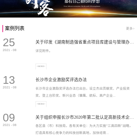
案例列表
更多>
25
关于印发《湖南制造强省重点项目库建设与管理办法》的通知
2021
-
08
详见附件。
+MORE+
13
长沙市企业激励奖评选办法
2021
-
08
长沙市企业激励奖评选办法已出台，设立杰出贡献奖、产业投资
奖、登上台阶奖、新兴业态（雏鹰、航标、高产企业...
+MORE+
09
）奖等，最高奖励2...
关于组织申报长沙市2020年第二批认定高新技术企业奖补的通知
2021
-
08
各区县（市）科技局，各有关单位：为大力实施“三高四新”战略，
打造具有核心竞争力的科技创新高地，加快培育...