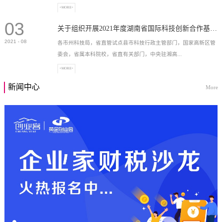
+MORE+
03
高新技术企业，充分...
关于组织开展2021年度湖南省国际科技创新合作基地申报工作的通知
2021
-
08
各市州科技局，省直管试点县市科技行政主管部门，国家高新区管
委会，省属本科院校，省直有关部门，中央驻湘高...
+MORE+
新闻中心
More
校和科研院所，各有...