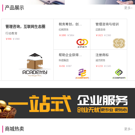
产品展示
更多>
税务筹划，创业增值
管理咨询与培训
管理咨询，互联网生态圈
红枫财务
迈晨咨询
行动教育
￥
1890
￥
5864
￥
1623
￥
2360
￥
998
￥
1980
帮助企业获得知识产权，商标注册
注册商标
科德集团
诚杰财务
￥
456
￥
887
￥
1233
￥
1345
商城热卖
更多>