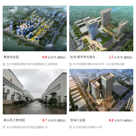
黄金创业园
0.8
征鸿-城市时光商业广场
2.5
元/天/平 (最低价)
元/天/平 (最低价)
长沙市望城区雷锋大道与普瑞西路交汇处西南角
长沙市望城区雷锋大道1389号（长沙医学院对面）
泰山热工物流园
0.7
佳海工业园
8.8
元/天/平 (最低价)
元/天/平 (最低价)
长沙市望城经济技术开发区金穗路43号
长沙市开福区中青路1318号