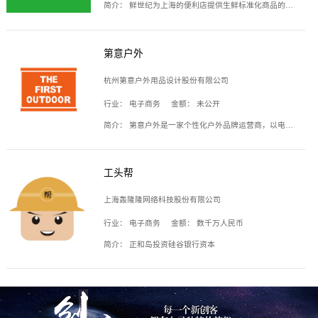
简介：
鲜世纪为上海的便利店提供生鲜标准化商品的供应链服务，帮商家解决生鲜采购、运营问题，帮助商家销售。平台提供的商品覆盖果蔬肉类、常温与低温奶制品、冷冻食品、零食饮料、粮油副食、居家洗护等多个品类，上架SKU3000余个。公司建立了近万平方米的仓储场地和物流配送体系，为合作商家提供快速配送服务。
第意户外
杭州第意户外用品设计股份有限公司
行业：
电子商务
金额：
未公开
简介：
第意户外是一家个性化户外品牌运营商，以电子商务为主要载体，主要从事户外产品的设计、生产、销售业务，产品包含冲锋衣、户外鞋、户外背包等。
工头帮
上海轰隆隆网络科技股份有限公司
行业：
电子商务
金额：
数千万人民币
简介：
正和岛投资硅谷银行资本