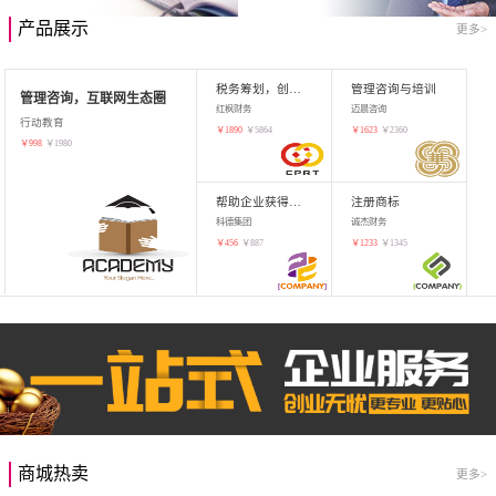
产品展示
更多>
税务筹划，创业增值
管理咨询与培训
管理咨询，互联网生态圈
红枫财务
迈晨咨询
行动教育
￥
1890
￥
5864
￥
1623
￥
2360
￥
998
￥
1980
帮助企业获得知识产权，商标注册
注册商标
科德集团
诚杰财务
￥
456
￥
887
￥
1233
￥
1345
商城热卖
更多>