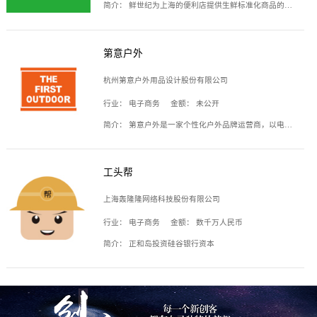
简介：
鲜世纪为上海的便利店提供生鲜标准化商品的供应链服务，帮商家解决生鲜采购、运营问题，帮助商家销售。平台提供的商品覆盖果蔬肉类、常温与低温奶制品、冷冻食品、零食饮料、粮油副食、居家洗护等多个品类，上架SKU3000余个。公司建立了近万平方米的仓储场地和物流配送体系，为合作商家提供快速配送服务。
第意户外
杭州第意户外用品设计股份有限公司
行业：
电子商务
金额：
未公开
简介：
第意户外是一家个性化户外品牌运营商，以电子商务为主要载体，主要从事户外产品的设计、生产、销售业务，产品包含冲锋衣、户外鞋、户外背包等。
工头帮
上海轰隆隆网络科技股份有限公司
行业：
电子商务
金额：
数千万人民币
简介：
正和岛投资硅谷银行资本