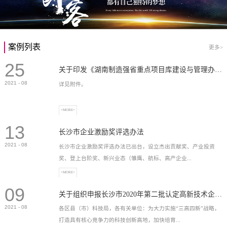
案例列表
更多>
25
关于印发《湖南制造强省重点项目库建设与管理办法》的通知
2021
-
08
详见附件。
+MORE+
13
长沙市企业激励奖评选办法
2021
-
08
长沙市企业激励奖评选办法已出台，设立杰出贡献奖、产业投资
奖、登上台阶奖、新兴业态（雏鹰、航标、高产企业...
+MORE+
09
）奖等，最高奖励2...
关于组织申报长沙市2020年第二批认定高新技术企业奖补的通知
2021
-
08
各区县（市）科技局，各有关单位：为大力实施“三高四新”战略，
打造具有核心竞争力的科技创新高地，加快培育...