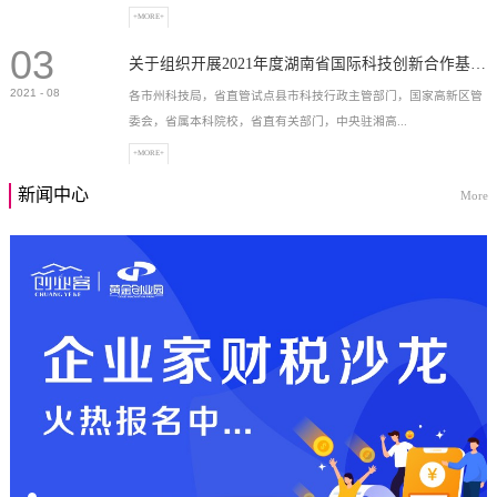
+MORE+
03
高新技术企业，充分...
关于组织开展2021年度湖南省国际科技创新合作基地申报工作的通知
2021
-
08
各市州科技局，省直管试点县市科技行政主管部门，国家高新区管
委会，省属本科院校，省直有关部门，中央驻湘高...
+MORE+
新闻中心
More
校和科研院所，各有...