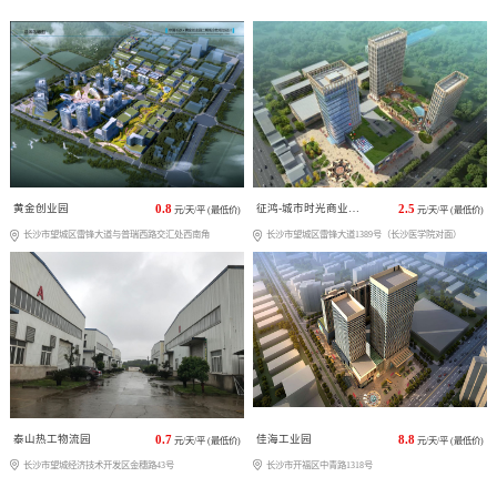
黄金创业园
0.8
征鸿-城市时光商业广场
2.5
元/天/平 (最低价)
元/天/平 (最低价)
长沙市望城区雷锋大道与普瑞西路交汇处西南角
长沙市望城区雷锋大道1389号（长沙医学院对面）
泰山热工物流园
0.7
佳海工业园
8.8
元/天/平 (最低价)
元/天/平 (最低价)
长沙市望城经济技术开发区金穗路43号
长沙市开福区中青路1318号