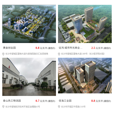
黄金创业园
0.8
征鸿-城市时光商业广场
2.5
元/天/平 (最低价)
元/天/平 (最低价)
长沙市望城区雷锋大道与普瑞西路交汇处西南角
长沙市望城区雷锋大道1389号（长沙医学院对面）
泰山热工物流园
0.7
佳海工业园
8.8
元/天/平 (最低价)
元/天/平 (最低价)
长沙市望城经济技术开发区金穗路43号
长沙市开福区中青路1318号