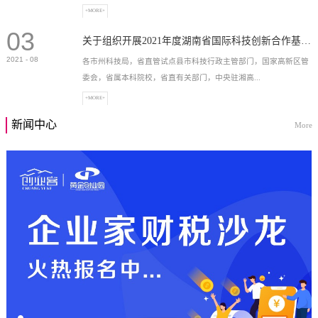
+MORE+
03
高新技术企业，充分...
关于组织开展2021年度湖南省国际科技创新合作基地申报工作的通知
2021
-
08
各市州科技局，省直管试点县市科技行政主管部门，国家高新区管
委会，省属本科院校，省直有关部门，中央驻湘高...
+MORE+
新闻中心
More
校和科研院所，各有...