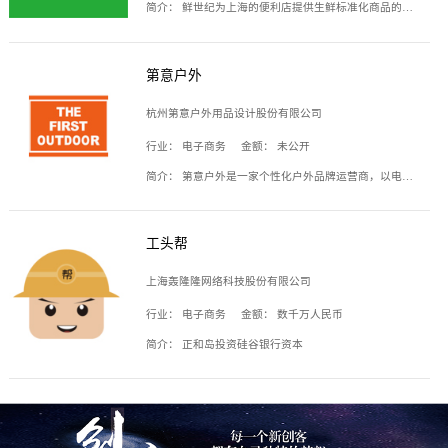
简介：
鲜世纪为上海的便利店提供生鲜标准化商品的供应链服务，帮商家解决生鲜采购、运营问题，帮助商家销售。平台提供的商品覆盖果蔬肉类、常温与低温奶制品、冷冻食品、零食饮料、粮油副食、居家洗护等多个品类，上架SKU3000余个。公司建立了近万平方米的仓储场地和物流配送体系，为合作商家提供快速配送服务。
第意户外
杭州第意户外用品设计股份有限公司
行业：
电子商务
金额：
未公开
简介：
第意户外是一家个性化户外品牌运营商，以电子商务为主要载体，主要从事户外产品的设计、生产、销售业务，产品包含冲锋衣、户外鞋、户外背包等。
工头帮
上海轰隆隆网络科技股份有限公司
行业：
电子商务
金额：
数千万人民币
简介：
正和岛投资硅谷银行资本