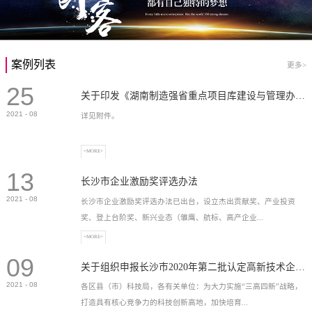
案例列表
更多>
25
关于印发《湖南制造强省重点项目库建设与管理办法》的通知
2021
-
08
详见附件。
+MORE+
13
长沙市企业激励奖评选办法
2021
-
08
长沙市企业激励奖评选办法已出台，设立杰出贡献奖、产业投资
奖、登上台阶奖、新兴业态（雏鹰、航标、高产企业...
+MORE+
09
）奖等，最高奖励2...
关于组织申报长沙市2020年第二批认定高新技术企业奖补的通知
2021
-
08
各区县（市）科技局，各有关单位：为大力实施“三高四新”战略，
打造具有核心竞争力的科技创新高地，加快培育...