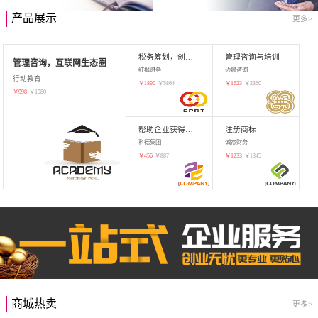
产品展示
更多>
税务筹划，创业增值
管理咨询与培训
管理咨询，互联网生态圈
红枫财务
迈晨咨询
行动教育
￥
1890
￥
5864
￥
1623
￥
2360
￥
998
￥
1980
帮助企业获得知识产权，商标注册
注册商标
科德集团
诚杰财务
￥
456
￥
887
￥
1233
￥
1345
商城热卖
更多>