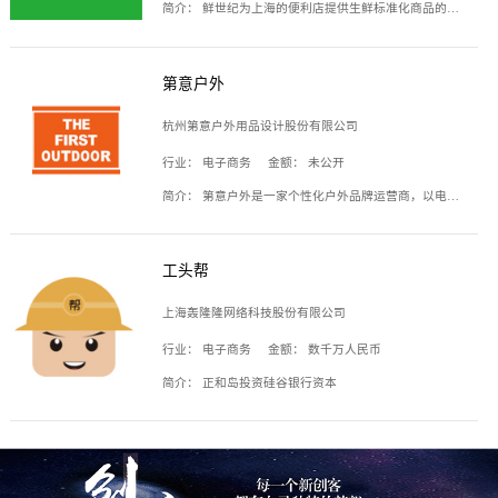
简介：
鲜世纪为上海的便利店提供生鲜标准化商品的供应链服务，帮商家解决生鲜采购、运营问题，帮助商家销售。平台提供的商品覆盖果蔬肉类、常温与低温奶制品、冷冻食品、零食饮料、粮油副食、居家洗护等多个品类，上架SKU3000余个。公司建立了近万平方米的仓储场地和物流配送体系，为合作商家提供快速配送服务。
第意户外
杭州第意户外用品设计股份有限公司
行业：
电子商务
金额：
未公开
简介：
第意户外是一家个性化户外品牌运营商，以电子商务为主要载体，主要从事户外产品的设计、生产、销售业务，产品包含冲锋衣、户外鞋、户外背包等。
工头帮
上海轰隆隆网络科技股份有限公司
行业：
电子商务
金额：
数千万人民币
简介：
正和岛投资硅谷银行资本