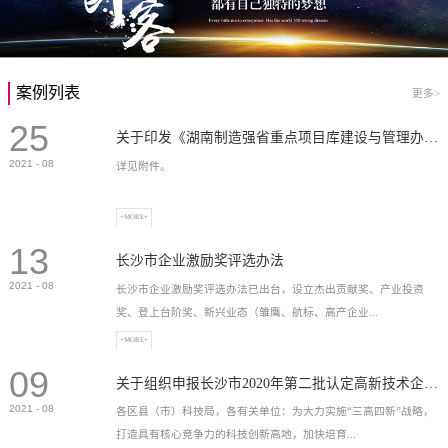
案例列表
更多>
25
关于印发《湖南制造强省重点项目库建设与管理办法》的通知
2021
-
08
详见附件。
+MORE+
13
长沙市企业激励奖评选办法
2021
-
08
长沙市企业激励奖评选办法已出台，设立杰出贡献奖、产业投资
奖、登上台阶奖、新兴业态（雏鹰、航标、高产企业...
+MORE+
09
）奖等，最高奖励2...
关于组织申报长沙市2020年第二批认定高新技术企业奖补的通知
2021
-
08
各区县（市）科技局，各有关单位：为大力实施“三高四新”战略，
打造具有核心竞争力的科技创新高地，加快培育...