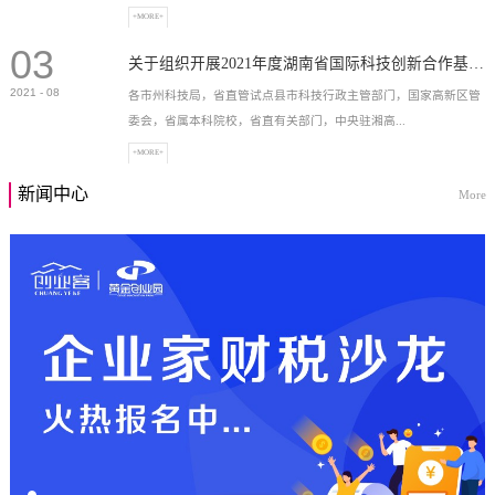
+MORE+
03
高新技术企业，充分...
关于组织开展2021年度湖南省国际科技创新合作基地申报工作的通知
2021
-
08
各市州科技局，省直管试点县市科技行政主管部门，国家高新区管
委会，省属本科院校，省直有关部门，中央驻湘高...
+MORE+
新闻中心
More
校和科研院所，各有...