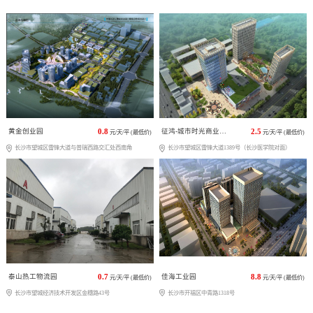
黄金创业园
0.8
征鸿-城市时光商业广场
2.5
元/天/平 (最低价)
元/天/平 (最低价)
长沙市望城区雷锋大道与普瑞西路交汇处西南角
长沙市望城区雷锋大道1389号（长沙医学院对面）
泰山热工物流园
0.7
佳海工业园
8.8
元/天/平 (最低价)
元/天/平 (最低价)
长沙市望城经济技术开发区金穗路43号
长沙市开福区中青路1318号