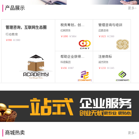
产品展示
更多>
税务筹划，创业增值
管理咨询与培训
管理咨询，互联网生态圈
红枫财务
迈晨咨询
行动教育
￥
1890
￥
5864
￥
1623
￥
2360
￥
998
￥
1980
帮助企业获得知识产权，商标注册
注册商标
科德集团
诚杰财务
￥
456
￥
887
￥
1233
￥
1345
商城热卖
更多>