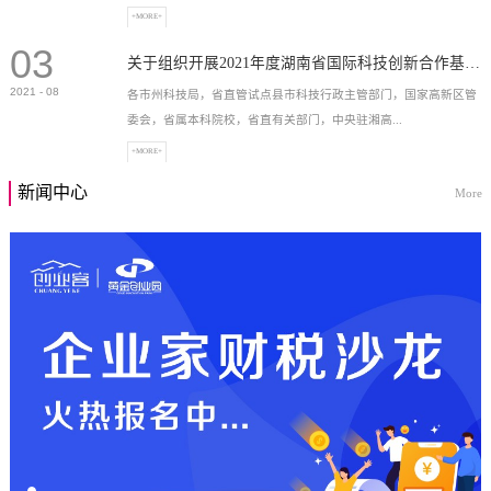
+MORE+
03
高新技术企业，充分...
关于组织开展2021年度湖南省国际科技创新合作基地申报工作的通知
2021
-
08
各市州科技局，省直管试点县市科技行政主管部门，国家高新区管
委会，省属本科院校，省直有关部门，中央驻湘高...
+MORE+
新闻中心
More
校和科研院所，各有...