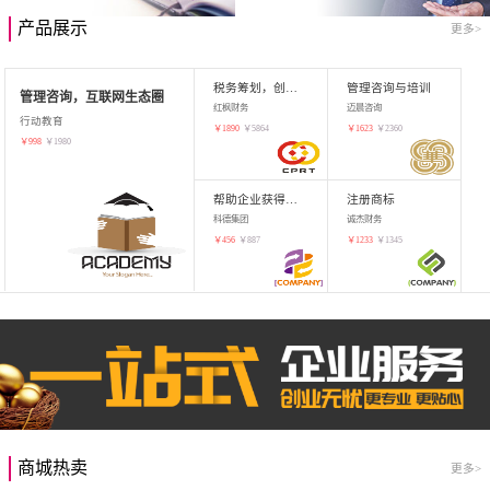
产品展示
更多>
税务筹划，创业增值
管理咨询与培训
管理咨询，互联网生态圈
红枫财务
迈晨咨询
行动教育
￥
1890
￥
5864
￥
1623
￥
2360
￥
998
￥
1980
帮助企业获得知识产权，商标注册
注册商标
科德集团
诚杰财务
￥
456
￥
887
￥
1233
￥
1345
商城热卖
更多>