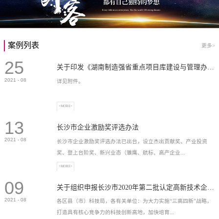
案例列表
更多>
25
关于印发《湖南制造强省重点项目库建设与管理办法》的通知
2021
-
08
详见附件。
+MORE+
13
长沙市企业激励奖评选办法
2021
-
08
长沙市企业激励奖评选办法已出台，设立杰出贡献奖、产业投资
奖、登上台阶奖、新兴业态（雏鹰、航标、高产企业...
+MORE+
09
）奖等，最高奖励2...
关于组织申报长沙市2020年第二批认定高新技术企业奖补的通知
2021
-
08
各区县（市）科技局，各有关单位：为大力实施“三高四新”战略，
打造具有核心竞争力的科技创新高地，加快培育...