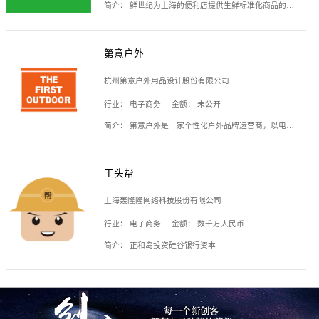
简介：
鲜世纪为上海的便利店提供生鲜标准化商品的供应链服务，帮商家解决生鲜采购、运营问题，帮助商家销售。平台提供的商品覆盖果蔬肉类、常温与低温奶制品、冷冻食品、零食饮料、粮油副食、居家洗护等多个品类，上架SKU3000余个。公司建立了近万平方米的仓储场地和物流配送体系，为合作商家提供快速配送服务。
第意户外
杭州第意户外用品设计股份有限公司
行业：
电子商务
金额：
未公开
简介：
第意户外是一家个性化户外品牌运营商，以电子商务为主要载体，主要从事户外产品的设计、生产、销售业务，产品包含冲锋衣、户外鞋、户外背包等。
工头帮
上海轰隆隆网络科技股份有限公司
行业：
电子商务
金额：
数千万人民币
简介：
正和岛投资硅谷银行资本