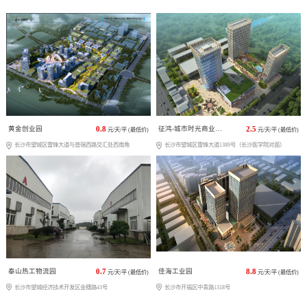
黄金创业园
0.8
征鸿-城市时光商业广场
2.5
元/天/平 (最低价)
元/天/平 (最低价)
长沙市望城区雷锋大道与普瑞西路交汇处西南角
长沙市望城区雷锋大道1389号（长沙医学院对面）
泰山热工物流园
0.7
佳海工业园
8.8
元/天/平 (最低价)
元/天/平 (最低价)
长沙市望城经济技术开发区金穗路43号
长沙市开福区中青路1318号