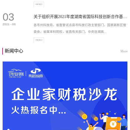
+MORE+
03
高新技术企业，充分...
关于组织开展2021年度湖南省国际科技创新合作基地申报工作的通知
2021
-
08
各市州科技局，省直管试点县市科技行政主管部门，国家高新区管
委会，省属本科院校，省直有关部门，中央驻湘高...
+MORE+
新闻中心
More
校和科研院所，各有...