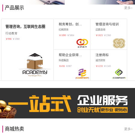
产品展示
更多>
税务筹划，创业增值
管理咨询与培训
管理咨询，互联网生态圈
红枫财务
迈晨咨询
行动教育
￥
1890
￥
5864
￥
1623
￥
2360
￥
998
￥
1980
帮助企业获得知识产权，商标注册
注册商标
科德集团
诚杰财务
￥
456
￥
887
￥
1233
￥
1345
商城热卖
更多>