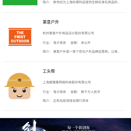
简介：
鲜世纪为上海的便利店提供生鲜标准化商品的供应链服务，帮商家解决生鲜采购、运营问题，帮助商家销售。平台提供的商品覆盖果蔬肉类、常温与低温奶制品、冷冻食品、零食饮料、粮油副食、居家洗护等多个品类，上架SKU3000余个。公司建立了近万平方米的仓储场地和物流配送体系，为合作商家提供快速配送服务。
第意户外
杭州第意户外用品设计股份有限公司
行业：
电子商务
金额：
未公开
简介：
第意户外是一家个性化户外品牌运营商，以电子商务为主要载体，主要从事户外产品的设计、生产、销售业务，产品包含冲锋衣、户外鞋、户外背包等。
工头帮
上海轰隆隆网络科技股份有限公司
行业：
电子商务
金额：
数千万人民币
简介：
正和岛投资硅谷银行资本