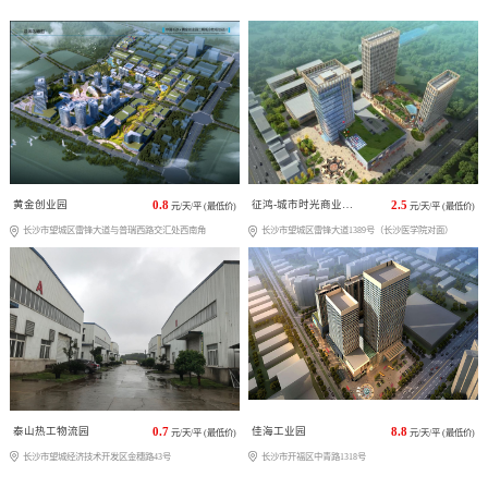
黄金创业园
0.8
征鸿-城市时光商业广场
2.5
元/天/平 (最低价)
元/天/平 (最低价)
长沙市望城区雷锋大道与普瑞西路交汇处西南角
长沙市望城区雷锋大道1389号（长沙医学院对面）
泰山热工物流园
0.7
佳海工业园
8.8
元/天/平 (最低价)
元/天/平 (最低价)
长沙市望城经济技术开发区金穗路43号
长沙市开福区中青路1318号