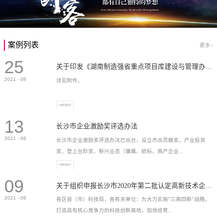
案例列表
更多>
25
关于印发《湖南制造强省重点项目库建设与管理办法》的通知
2021
-
08
详见附件。
+MORE+
13
长沙市企业激励奖评选办法
2021
-
08
长沙市企业激励奖评选办法已出台，设立杰出贡献奖、产业投资
奖、登上台阶奖、新兴业态（雏鹰、航标、高产企业...
+MORE+
09
）奖等，最高奖励2...
关于组织申报长沙市2020年第二批认定高新技术企业奖补的通知
2021
-
08
各区县（市）科技局，各有关单位：为大力实施“三高四新”战略，
打造具有核心竞争力的科技创新高地，加快培育...