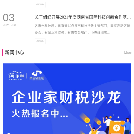
+MORE+
03
高新技术企业，充分...
关于组织开展2021年度湖南省国际科技创新合作基地申报工作的通知
2021
-
08
各市州科技局，省直管试点县市科技行政主管部门，国家高新区管
委会，省属本科院校，省直有关部门，中央驻湘高...
+MORE+
新闻中心
More
校和科研院所，各有...