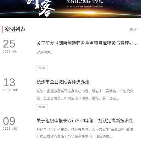
案例列表
更多>
25
关于印发《湖南制造强省重点项目库建设与管理办法》的通知
2021
-
08
详见附件。
+MORE+
13
长沙市企业激励奖评选办法
2021
-
08
长沙市企业激励奖评选办法已出台，设立杰出贡献奖、产业投资
奖、登上台阶奖、新兴业态（雏鹰、航标、高产企业...
+MORE+
09
）奖等，最高奖励2...
关于组织申报长沙市2020年第二批认定高新技术企业奖补的通知
2021
-
08
各区县（市）科技局，各有关单位：为大力实施“三高四新”战略，
打造具有核心竞争力的科技创新高地，加快培育...