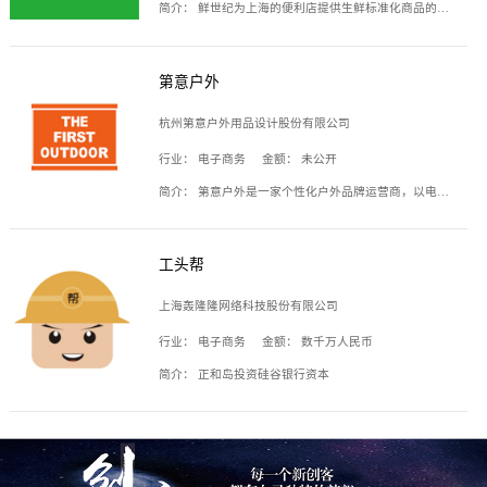
简介：
鲜世纪为上海的便利店提供生鲜标准化商品的供应链服务，帮商家解决生鲜采购、运营问题，帮助商家销售。平台提供的商品覆盖果蔬肉类、常温与低温奶制品、冷冻食品、零食饮料、粮油副食、居家洗护等多个品类，上架SKU3000余个。公司建立了近万平方米的仓储场地和物流配送体系，为合作商家提供快速配送服务。
第意户外
杭州第意户外用品设计股份有限公司
行业：
电子商务
金额：
未公开
简介：
第意户外是一家个性化户外品牌运营商，以电子商务为主要载体，主要从事户外产品的设计、生产、销售业务，产品包含冲锋衣、户外鞋、户外背包等。
工头帮
上海轰隆隆网络科技股份有限公司
行业：
电子商务
金额：
数千万人民币
简介：
正和岛投资硅谷银行资本