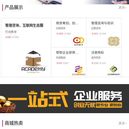
产品展示
更多>
税务筹划，创业增值
管理咨询与培训
管理咨询，互联网生态圈
红枫财务
迈晨咨询
行动教育
￥
1890
￥
5864
￥
1623
￥
2360
￥
998
￥
1980
帮助企业获得知识产权，商标注册
注册商标
科德集团
诚杰财务
￥
456
￥
887
￥
1233
￥
1345
商城热卖
更多>