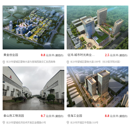
黄金创业园
0.8
征鸿-城市时光商业广场
2.5
元/天/平 (最低价)
元/天/平 (最低价)
长沙市望城区雷锋大道与普瑞西路交汇处西南角
长沙市望城区雷锋大道1389号（长沙医学院对面）
泰山热工物流园
0.7
佳海工业园
8.8
元/天/平 (最低价)
元/天/平 (最低价)
长沙市望城经济技术开发区金穗路43号
长沙市开福区中青路1318号