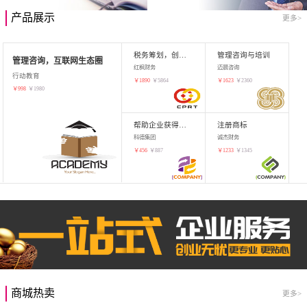
产品展示
更多>
税务筹划，创业增值
管理咨询与培训
管理咨询，互联网生态圈
红枫财务
迈晨咨询
行动教育
￥
1890
￥
5864
￥
1623
￥
2360
￥
998
￥
1980
帮助企业获得知识产权，商标注册
注册商标
科德集团
诚杰财务
￥
456
￥
887
￥
1233
￥
1345
商城热卖
更多>