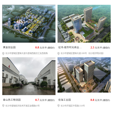
黄金创业园
0.8
征鸿-城市时光商业广场
2.5
元/天/平 (最低价)
元/天/平 (最低价)
长沙市望城区雷锋大道与普瑞西路交汇处西南角
长沙市望城区雷锋大道1389号（长沙医学院对面）
泰山热工物流园
0.7
佳海工业园
8.8
元/天/平 (最低价)
元/天/平 (最低价)
长沙市望城经济技术开发区金穗路43号
长沙市开福区中青路1318号