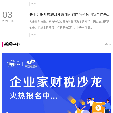
+MORE+
03
高新技术企业，充分...
关于组织开展2021年度湖南省国际科技创新合作基地申报工作的通知
2021
-
08
各市州科技局，省直管试点县市科技行政主管部门，国家高新区管
委会，省属本科院校，省直有关部门，中央驻湘高...
+MORE+
新闻中心
More
校和科研院所，各有...