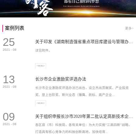
案例列表
更多>
25
关于印发《湖南制造强省重点项目库建设与管理办法》的通知
2021
-
08
详见附件。
+MORE+
13
长沙市企业激励奖评选办法
2021
-
08
长沙市企业激励奖评选办法已出台，设立杰出贡献奖、产业投资
奖、登上台阶奖、新兴业态（雏鹰、航标、高产企业...
+MORE+
09
）奖等，最高奖励2...
关于组织申报长沙市2020年第二批认定高新技术企业奖补的通知
2021
-
08
各区县（市）科技局，各有关单位：为大力实施“三高四新”战略，
打造具有核心竞争力的科技创新高地，加快培育...