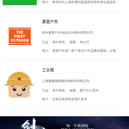
简介：
鲜世纪为上海的便利店提供生鲜标准化商品的供应链服务，帮商家解决生鲜采购、运营问题，帮助商家销售。平台提供的商品覆盖果蔬肉类、常温与低温奶制品、冷冻食品、零食饮料、粮油副食、居家洗护等多个品类，上架SKU3000余个。公司建立了近万平方米的仓储场地和物流配送体系，为合作商家提供快速配送服务。
第意户外
杭州第意户外用品设计股份有限公司
行业：
电子商务
金额：
未公开
简介：
第意户外是一家个性化户外品牌运营商，以电子商务为主要载体，主要从事户外产品的设计、生产、销售业务，产品包含冲锋衣、户外鞋、户外背包等。
工头帮
上海轰隆隆网络科技股份有限公司
行业：
电子商务
金额：
数千万人民币
简介：
正和岛投资硅谷银行资本