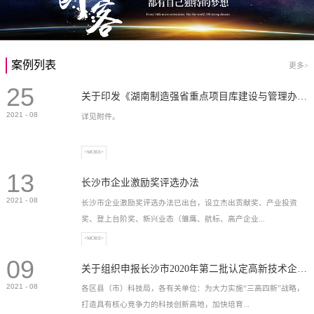
案例列表
更多>
25
关于印发《湖南制造强省重点项目库建设与管理办法》的通知
2021
-
08
详见附件。
+MORE+
13
长沙市企业激励奖评选办法
2021
-
08
长沙市企业激励奖评选办法已出台，设立杰出贡献奖、产业投资
奖、登上台阶奖、新兴业态（雏鹰、航标、高产企业...
+MORE+
09
）奖等，最高奖励2...
关于组织申报长沙市2020年第二批认定高新技术企业奖补的通知
2021
-
08
各区县（市）科技局，各有关单位：为大力实施“三高四新”战略，
打造具有核心竞争力的科技创新高地，加快培育...