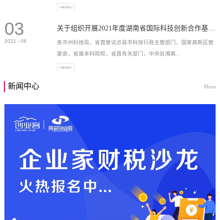
+MORE+
03
高新技术企业，充分...
关于组织开展2021年度湖南省国际科技创新合作基地申报工作的通知
2021
-
08
各市州科技局，省直管试点县市科技行政主管部门，国家高新区管
委会，省属本科院校，省直有关部门，中央驻湘高...
+MORE+
新闻中心
More
校和科研院所，各有...