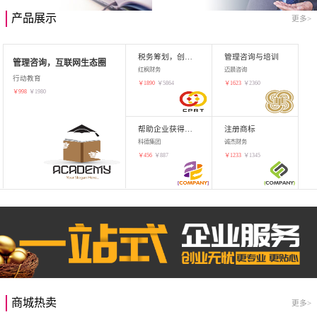
产品展示
更多>
税务筹划，创业增值
管理咨询与培训
管理咨询，互联网生态圈
红枫财务
迈晨咨询
行动教育
￥
1890
￥
5864
￥
1623
￥
2360
￥
998
￥
1980
帮助企业获得知识产权，商标注册
注册商标
科德集团
诚杰财务
￥
456
￥
887
￥
1233
￥
1345
商城热卖
更多>