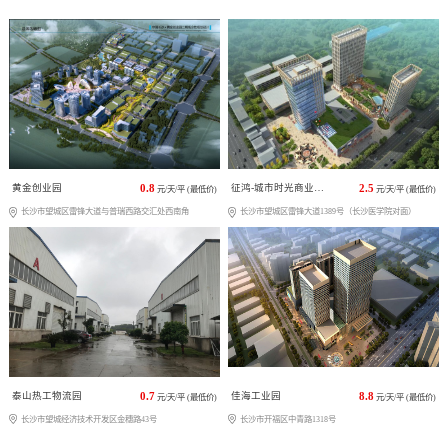
黄金创业园
0.8
征鸿-城市时光商业广场
2.5
元/天/平 (最低价)
元/天/平 (最低价)
长沙市望城区雷锋大道与普瑞西路交汇处西南角
长沙市望城区雷锋大道1389号（长沙医学院对面）
泰山热工物流园
0.7
佳海工业园
8.8
元/天/平 (最低价)
元/天/平 (最低价)
长沙市望城经济技术开发区金穗路43号
长沙市开福区中青路1318号