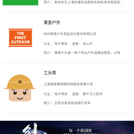
简介：
鲜世纪为上海的便利店提供生鲜标准化商品的供应链服务，帮商家解决生鲜采购、运营问题，帮助商家销售。平台提供的商品覆盖果蔬肉类、常温与低温奶制品、冷冻食品、零食饮料、粮油副食、居家洗护等多个品类，上架SKU3000余个。公司建立了近万平方米的仓储场地和物流配送体系，为合作商家提供快速配送服务。
第意户外
杭州第意户外用品设计股份有限公司
行业：
电子商务
金额：
未公开
简介：
第意户外是一家个性化户外品牌运营商，以电子商务为主要载体，主要从事户外产品的设计、生产、销售业务，产品包含冲锋衣、户外鞋、户外背包等。
工头帮
上海轰隆隆网络科技股份有限公司
行业：
电子商务
金额：
数千万人民币
简介：
正和岛投资硅谷银行资本