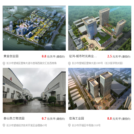
黄金创业园
0.8
征鸿-城市时光商业广场
2.5
元/天/平 (最低价)
元/天/平 (最低价)
长沙市望城区雷锋大道与普瑞西路交汇处西南角
长沙市望城区雷锋大道1389号（长沙医学院对面）
泰山热工物流园
0.7
佳海工业园
8.8
元/天/平 (最低价)
元/天/平 (最低价)
长沙市望城经济技术开发区金穗路43号
长沙市开福区中青路1318号