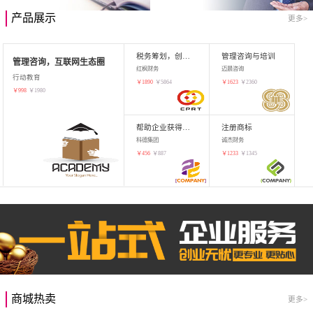
产品展示
更多>
税务筹划，创业增值
管理咨询与培训
管理咨询，互联网生态圈
红枫财务
迈晨咨询
行动教育
￥
1890
￥
5864
￥
1623
￥
2360
￥
998
￥
1980
帮助企业获得知识产权，商标注册
注册商标
科德集团
诚杰财务
￥
456
￥
887
￥
1233
￥
1345
商城热卖
更多>