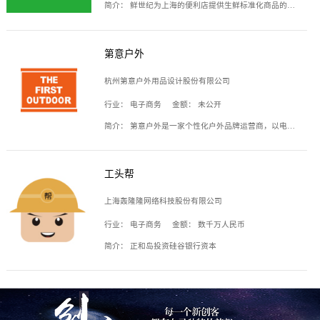
简介：
鲜世纪为上海的便利店提供生鲜标准化商品的供应链服务，帮商家解决生鲜采购、运营问题，帮助商家销售。平台提供的商品覆盖果蔬肉类、常温与低温奶制品、冷冻食品、零食饮料、粮油副食、居家洗护等多个品类，上架SKU3000余个。公司建立了近万平方米的仓储场地和物流配送体系，为合作商家提供快速配送服务。
第意户外
杭州第意户外用品设计股份有限公司
行业：
电子商务
金额：
未公开
简介：
第意户外是一家个性化户外品牌运营商，以电子商务为主要载体，主要从事户外产品的设计、生产、销售业务，产品包含冲锋衣、户外鞋、户外背包等。
工头帮
上海轰隆隆网络科技股份有限公司
行业：
电子商务
金额：
数千万人民币
简介：
正和岛投资硅谷银行资本