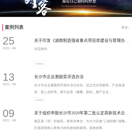
案例列表
更多>
25
关于印发《湖南制造强省重点项目库建设与管理办法》的通知
2021
-
08
详见附件。
+MORE+
13
长沙市企业激励奖评选办法
2021
-
08
长沙市企业激励奖评选办法已出台，设立杰出贡献奖、产业投资
奖、登上台阶奖、新兴业态（雏鹰、航标、高产企业...
+MORE+
09
）奖等，最高奖励2...
关于组织申报长沙市2020年第二批认定高新技术企业奖补的通知
2021
-
08
各区县（市）科技局，各有关单位：为大力实施“三高四新”战略，
打造具有核心竞争力的科技创新高地，加快培育...