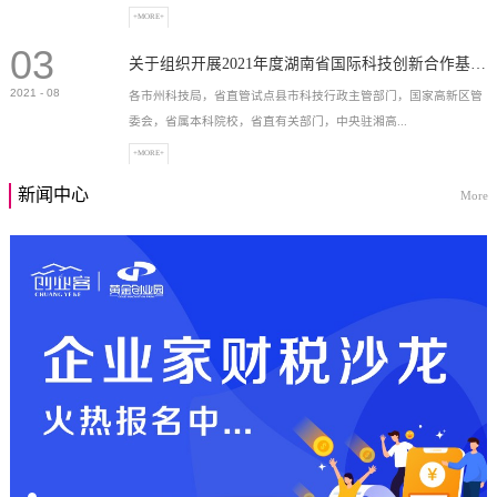
+MORE+
03
高新技术企业，充分...
关于组织开展2021年度湖南省国际科技创新合作基地申报工作的通知
2021
-
08
各市州科技局，省直管试点县市科技行政主管部门，国家高新区管
委会，省属本科院校，省直有关部门，中央驻湘高...
+MORE+
新闻中心
More
校和科研院所，各有...