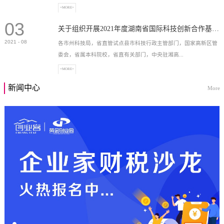
+MORE+
03
高新技术企业，充分...
关于组织开展2021年度湖南省国际科技创新合作基地申报工作的通知
2021
-
08
各市州科技局，省直管试点县市科技行政主管部门，国家高新区管
委会，省属本科院校，省直有关部门，中央驻湘高...
+MORE+
新闻中心
More
校和科研院所，各有...