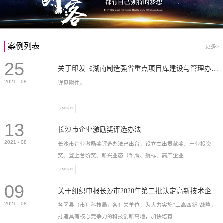
案例列表
更多>
25
关于印发《湖南制造强省重点项目库建设与管理办法》的通知
2021
-
08
详见附件。
+MORE+
13
长沙市企业激励奖评选办法
2021
-
08
长沙市企业激励奖评选办法已出台，设立杰出贡献奖、产业投资
奖、登上台阶奖、新兴业态（雏鹰、航标、高产企业...
+MORE+
09
）奖等，最高奖励2...
关于组织申报长沙市2020年第二批认定高新技术企业奖补的通知
2021
-
08
各区县（市）科技局，各有关单位：为大力实施“三高四新”战略，
打造具有核心竞争力的科技创新高地，加快培育...