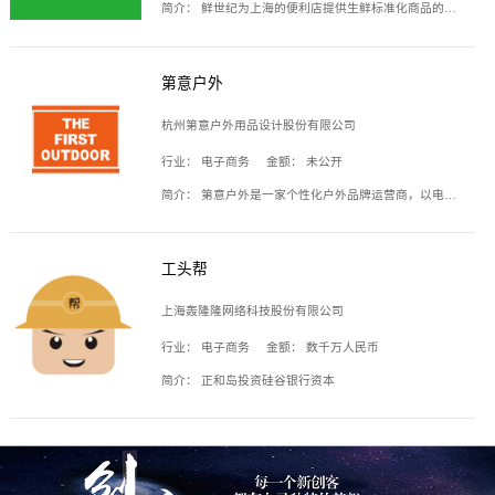
简介：
鲜世纪为上海的便利店提供生鲜标准化商品的供应链服务，帮商家解决生鲜采购、运营问题，帮助商家销售。平台提供的商品覆盖果蔬肉类、常温与低温奶制品、冷冻食品、零食饮料、粮油副食、居家洗护等多个品类，上架SKU3000余个。公司建立了近万平方米的仓储场地和物流配送体系，为合作商家提供快速配送服务。
第意户外
杭州第意户外用品设计股份有限公司
行业：
电子商务
金额：
未公开
简介：
第意户外是一家个性化户外品牌运营商，以电子商务为主要载体，主要从事户外产品的设计、生产、销售业务，产品包含冲锋衣、户外鞋、户外背包等。
工头帮
上海轰隆隆网络科技股份有限公司
行业：
电子商务
金额：
数千万人民币
简介：
正和岛投资硅谷银行资本