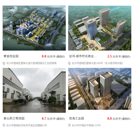
黄金创业园
0.8
征鸿-城市时光商业广场
2.5
元/天/平 (最低价)
元/天/平 (最低价)
长沙市望城区雷锋大道与普瑞西路交汇处西南角
长沙市望城区雷锋大道1389号（长沙医学院对面）
泰山热工物流园
0.7
佳海工业园
8.8
元/天/平 (最低价)
元/天/平 (最低价)
长沙市望城经济技术开发区金穗路43号
长沙市开福区中青路1318号