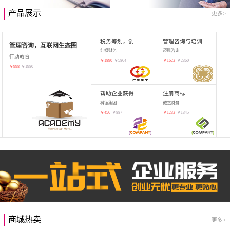
产品展示
更多>
税务筹划，创业增值
管理咨询与培训
管理咨询，互联网生态圈
红枫财务
迈晨咨询
行动教育
￥
1890
￥
5864
￥
1623
￥
2360
￥
998
￥
1980
帮助企业获得知识产权，商标注册
注册商标
科德集团
诚杰财务
￥
456
￥
887
￥
1233
￥
1345
商城热卖
更多>