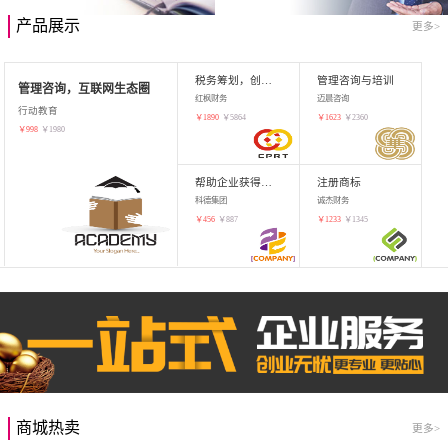
产品展示
更多>
税务筹划，创业增值
管理咨询与培训
管理咨询，互联网生态圈
红枫财务
迈晨咨询
行动教育
￥
1890
￥
5864
￥
1623
￥
2360
￥
998
￥
1980
帮助企业获得知识产权，商标注册
注册商标
科德集团
诚杰财务
￥
456
￥
887
￥
1233
￥
1345
商城热卖
更多>