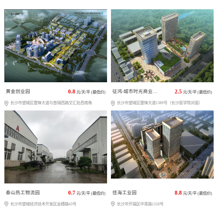
黄金创业园
0.8
征鸿-城市时光商业广场
2.5
元/天/平 (最低价)
元/天/平 (最低价)
长沙市望城区雷锋大道与普瑞西路交汇处西南角
长沙市望城区雷锋大道1389号（长沙医学院对面）
泰山热工物流园
0.7
佳海工业园
8.8
元/天/平 (最低价)
元/天/平 (最低价)
长沙市望城经济技术开发区金穗路43号
长沙市开福区中青路1318号