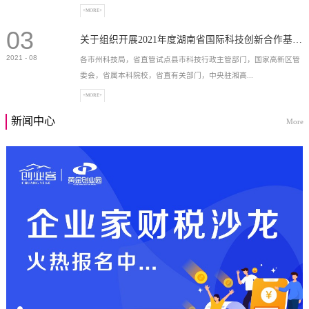
+MORE+
03
高新技术企业，充分...
关于组织开展2021年度湖南省国际科技创新合作基地申报工作的通知
2021
-
08
各市州科技局，省直管试点县市科技行政主管部门，国家高新区管
委会，省属本科院校，省直有关部门，中央驻湘高...
+MORE+
新闻中心
More
校和科研院所，各有...