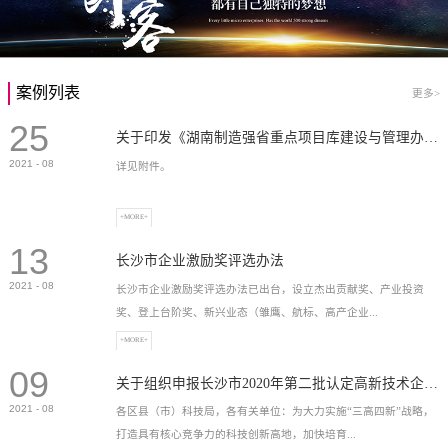
案例列表
更多>
25
关于印发《湖南制造强省重点项目库建设与管理办法》的通知
2021
-
08
详见附件。
+MORE+
13
长沙市企业激励奖评选办法
2021
-
08
长沙市企业激励奖评选办法已出台，设立杰出贡献奖、产业投资
奖、登上台阶奖、新兴业态（雏鹰、航标、高产企业...
+MORE+
09
）奖等，最高奖励2...
关于组织申报长沙市2020年第二批认定高新技术企业奖补的通知
2021
-
08
各区县（市）科技局，各有关单位：为大力实施“三高四新”战略，
打造具有核心竞争力的科技创新高地，加快培育...