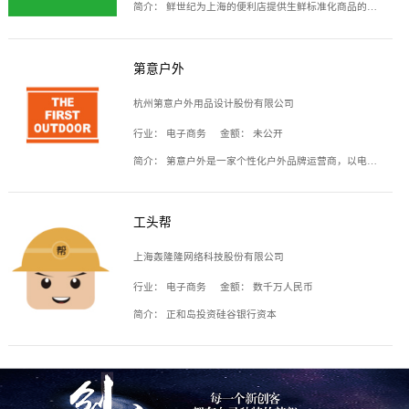
简介：
鲜世纪为上海的便利店提供生鲜标准化商品的供应链服务，帮商家解决生鲜采购、运营问题，帮助商家销售。平台提供的商品覆盖果蔬肉类、常温与低温奶制品、冷冻食品、零食饮料、粮油副食、居家洗护等多个品类，上架SKU3000余个。公司建立了近万平方米的仓储场地和物流配送体系，为合作商家提供快速配送服务。
第意户外
杭州第意户外用品设计股份有限公司
行业：
电子商务
金额：
未公开
简介：
第意户外是一家个性化户外品牌运营商，以电子商务为主要载体，主要从事户外产品的设计、生产、销售业务，产品包含冲锋衣、户外鞋、户外背包等。
工头帮
上海轰隆隆网络科技股份有限公司
行业：
电子商务
金额：
数千万人民币
简介：
正和岛投资硅谷银行资本