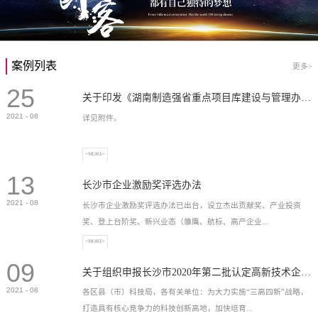
案例列表
更多>
25
关于印发《湖南制造强省重点项目库建设与管理办法》的通知
2021
-
08
详见附件。
+MORE+
13
长沙市企业激励奖评选办法
2021
-
08
长沙市企业激励奖评选办法已出台，设立杰出贡献奖、产业投资
奖、登上台阶奖、新兴业态（雏鹰、航标、高产企业...
+MORE+
09
）奖等，最高奖励2...
关于组织申报长沙市2020年第二批认定高新技术企业奖补的通知
2021
-
08
各区县（市）科技局，各有关单位：为大力实施“三高四新”战略，
打造具有核心竞争力的科技创新高地，加快培育...