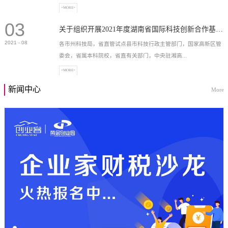
+MORE+
03
高新技术企业，充分...
关于组织开展2021年度湖南省国际科技创新合作基地申报工作的通知
2021
-
08
各市州科技局，省直管试点县市科技行政主管部门，国家高新区管
委会，省属本科院校，省直有关部门，中央驻湘高...
+MORE+
新闻中心
More
校和科研院所，各有...