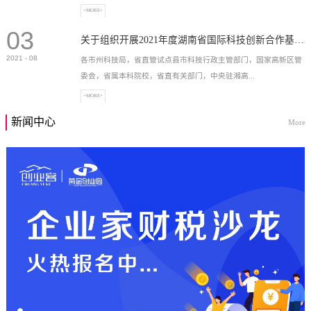
+MORE+
03
高新技术企业，充分...
关于组织开展2021年度湖南省国际科技创新合作基地申报工作的通知
2021
-
08
各市州科技局，省直管试点县市科技行政主管部门，国家高新区管
委会，省属本科院校，省直有关部门，中央驻湘高...
+MORE+
新闻中心
More
校和科研院所，各有...