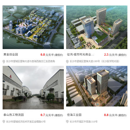
黄金创业园
0.8
征鸿-城市时光商业广场
2.5
元/天/平 (最低价)
元/天/平 (最低价)
长沙市望城区雷锋大道与普瑞西路交汇处西南角
长沙市望城区雷锋大道1389号（长沙医学院对面）
泰山热工物流园
0.7
佳海工业园
8.8
元/天/平 (最低价)
元/天/平 (最低价)
长沙市望城经济技术开发区金穗路43号
长沙市开福区中青路1318号