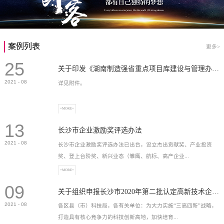
案例列表
更多>
25
关于印发《湖南制造强省重点项目库建设与管理办法》的通知
2021
-
08
详见附件。
+MORE+
13
长沙市企业激励奖评选办法
2021
-
08
长沙市企业激励奖评选办法已出台，设立杰出贡献奖、产业投资
奖、登上台阶奖、新兴业态（雏鹰、航标、高产企业...
+MORE+
09
）奖等，最高奖励2...
关于组织申报长沙市2020年第二批认定高新技术企业奖补的通知
2021
-
08
各区县（市）科技局，各有关单位：为大力实施“三高四新”战略，
打造具有核心竞争力的科技创新高地，加快培育...