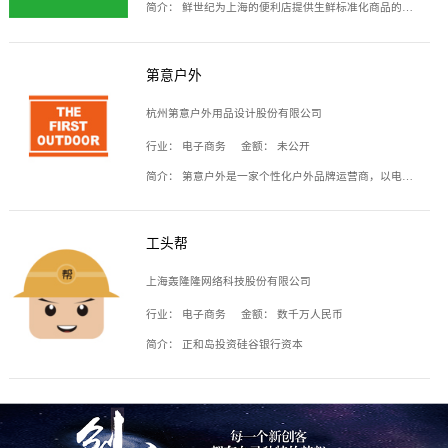
简介：
鲜世纪为上海的便利店提供生鲜标准化商品的供应链服务，帮商家解决生鲜采购、运营问题，帮助商家销售。平台提供的商品覆盖果蔬肉类、常温与低温奶制品、冷冻食品、零食饮料、粮油副食、居家洗护等多个品类，上架SKU3000余个。公司建立了近万平方米的仓储场地和物流配送体系，为合作商家提供快速配送服务。
第意户外
杭州第意户外用品设计股份有限公司
行业：
电子商务
金额：
未公开
简介：
第意户外是一家个性化户外品牌运营商，以电子商务为主要载体，主要从事户外产品的设计、生产、销售业务，产品包含冲锋衣、户外鞋、户外背包等。
工头帮
上海轰隆隆网络科技股份有限公司
行业：
电子商务
金额：
数千万人民币
简介：
正和岛投资硅谷银行资本