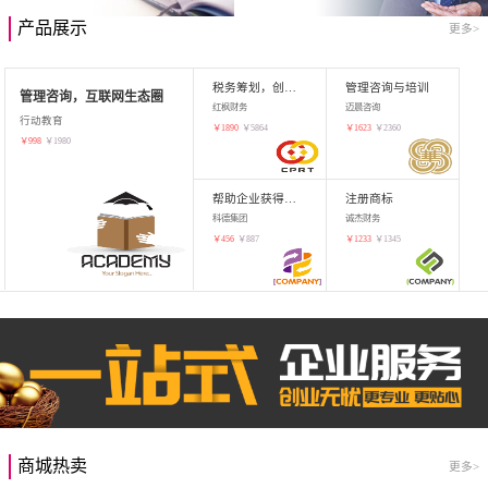
产品展示
更多>
税务筹划，创业增值
管理咨询与培训
管理咨询，互联网生态圈
红枫财务
迈晨咨询
行动教育
￥
1890
￥
5864
￥
1623
￥
2360
￥
998
￥
1980
帮助企业获得知识产权，商标注册
注册商标
科德集团
诚杰财务
￥
456
￥
887
￥
1233
￥
1345
商城热卖
更多>