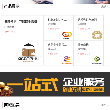
产品展示
更多>
税务筹划，创业增值
管理咨询与培训
管理咨询，互联网生态圈
红枫财务
迈晨咨询
行动教育
￥
1890
￥
5864
￥
1623
￥
2360
￥
998
￥
1980
帮助企业获得知识产权，商标注册
注册商标
科德集团
诚杰财务
￥
456
￥
887
￥
1233
￥
1345
商城热卖
更多>