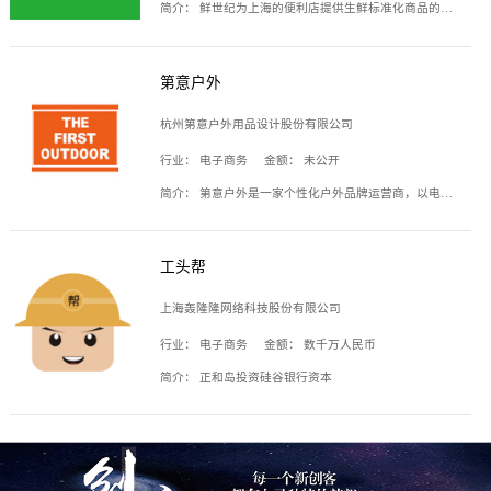
简介：
鲜世纪为上海的便利店提供生鲜标准化商品的供应链服务，帮商家解决生鲜采购、运营问题，帮助商家销售。平台提供的商品覆盖果蔬肉类、常温与低温奶制品、冷冻食品、零食饮料、粮油副食、居家洗护等多个品类，上架SKU3000余个。公司建立了近万平方米的仓储场地和物流配送体系，为合作商家提供快速配送服务。
第意户外
杭州第意户外用品设计股份有限公司
行业：
电子商务
金额：
未公开
简介：
第意户外是一家个性化户外品牌运营商，以电子商务为主要载体，主要从事户外产品的设计、生产、销售业务，产品包含冲锋衣、户外鞋、户外背包等。
工头帮
上海轰隆隆网络科技股份有限公司
行业：
电子商务
金额：
数千万人民币
简介：
正和岛投资硅谷银行资本