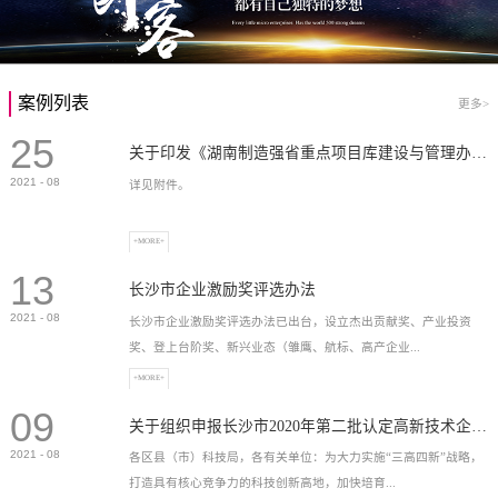
案例列表
更多>
25
关于印发《湖南制造强省重点项目库建设与管理办法》的通知
2021
-
08
详见附件。
+MORE+
13
长沙市企业激励奖评选办法
2021
-
08
长沙市企业激励奖评选办法已出台，设立杰出贡献奖、产业投资
奖、登上台阶奖、新兴业态（雏鹰、航标、高产企业...
+MORE+
09
）奖等，最高奖励2...
关于组织申报长沙市2020年第二批认定高新技术企业奖补的通知
2021
-
08
各区县（市）科技局，各有关单位：为大力实施“三高四新”战略，
打造具有核心竞争力的科技创新高地，加快培育...