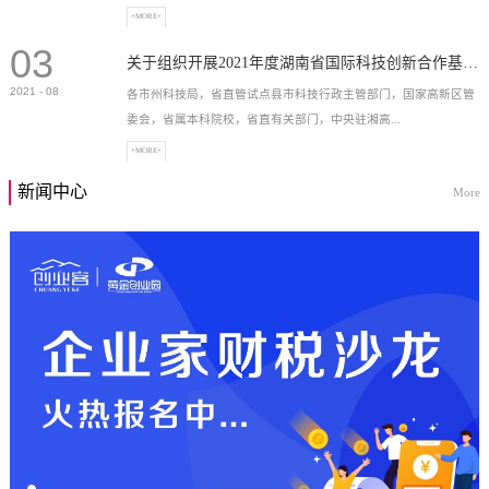
+MORE+
03
高新技术企业，充分...
关于组织开展2021年度湖南省国际科技创新合作基地申报工作的通知
2021
-
08
各市州科技局，省直管试点县市科技行政主管部门，国家高新区管
委会，省属本科院校，省直有关部门，中央驻湘高...
+MORE+
新闻中心
More
校和科研院所，各有...