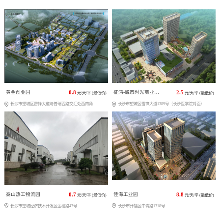
黄金创业园
0.8
征鸿-城市时光商业广场
2.5
元/天/平 (最低价)
元/天/平 (最低价)
长沙市望城区雷锋大道与普瑞西路交汇处西南角
长沙市望城区雷锋大道1389号（长沙医学院对面）
泰山热工物流园
0.7
佳海工业园
8.8
元/天/平 (最低价)
元/天/平 (最低价)
长沙市望城经济技术开发区金穗路43号
长沙市开福区中青路1318号