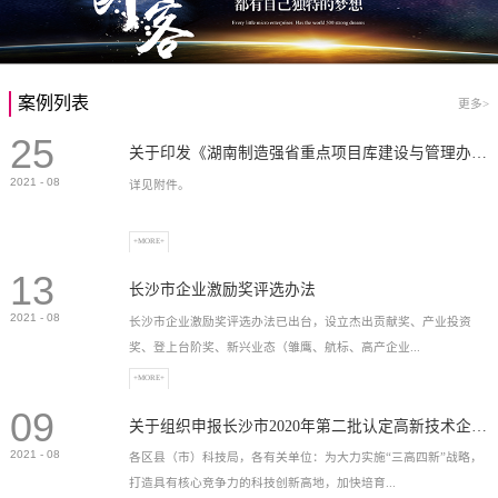
案例列表
更多>
25
关于印发《湖南制造强省重点项目库建设与管理办法》的通知
2021
-
08
详见附件。
+MORE+
13
长沙市企业激励奖评选办法
2021
-
08
长沙市企业激励奖评选办法已出台，设立杰出贡献奖、产业投资
奖、登上台阶奖、新兴业态（雏鹰、航标、高产企业...
+MORE+
09
）奖等，最高奖励2...
关于组织申报长沙市2020年第二批认定高新技术企业奖补的通知
2021
-
08
各区县（市）科技局，各有关单位：为大力实施“三高四新”战略，
打造具有核心竞争力的科技创新高地，加快培育...