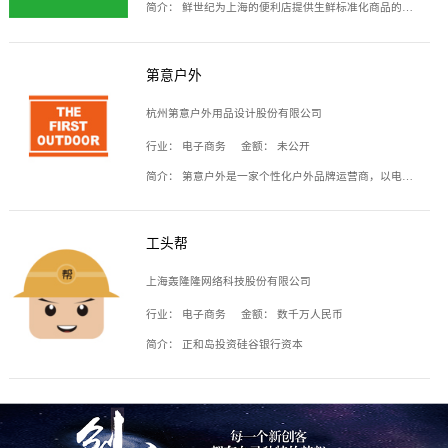
简介：
鲜世纪为上海的便利店提供生鲜标准化商品的供应链服务，帮商家解决生鲜采购、运营问题，帮助商家销售。平台提供的商品覆盖果蔬肉类、常温与低温奶制品、冷冻食品、零食饮料、粮油副食、居家洗护等多个品类，上架SKU3000余个。公司建立了近万平方米的仓储场地和物流配送体系，为合作商家提供快速配送服务。
第意户外
杭州第意户外用品设计股份有限公司
行业：
电子商务
金额：
未公开
简介：
第意户外是一家个性化户外品牌运营商，以电子商务为主要载体，主要从事户外产品的设计、生产、销售业务，产品包含冲锋衣、户外鞋、户外背包等。
工头帮
上海轰隆隆网络科技股份有限公司
行业：
电子商务
金额：
数千万人民币
简介：
正和岛投资硅谷银行资本