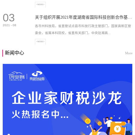
+MORE+
03
高新技术企业，充分...
关于组织开展2021年度湖南省国际科技创新合作基地申报工作的通知
2021
-
08
各市州科技局，省直管试点县市科技行政主管部门，国家高新区管
委会，省属本科院校，省直有关部门，中央驻湘高...
+MORE+
新闻中心
More
校和科研院所，各有...