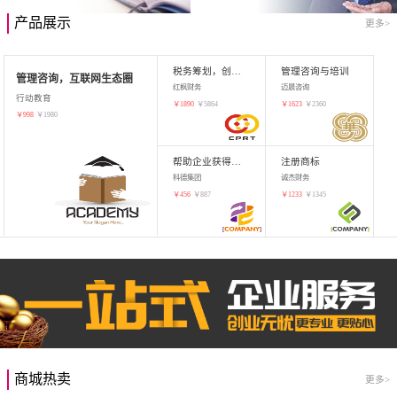
产品展示
更多>
税务筹划，创业增值
管理咨询与培训
管理咨询，互联网生态圈
红枫财务
迈晨咨询
行动教育
￥
1890
￥
5864
￥
1623
￥
2360
￥
998
￥
1980
帮助企业获得知识产权，商标注册
注册商标
科德集团
诚杰财务
￥
456
￥
887
￥
1233
￥
1345
商城热卖
更多>