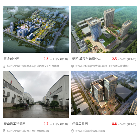
黄金创业园
0.8
征鸿-城市时光商业广场
2.5
元/天/平 (最低价)
元/天/平 (最低价)
长沙市望城区雷锋大道与普瑞西路交汇处西南角
长沙市望城区雷锋大道1389号（长沙医学院对面）
泰山热工物流园
0.7
佳海工业园
8.8
元/天/平 (最低价)
元/天/平 (最低价)
长沙市望城经济技术开发区金穗路43号
长沙市开福区中青路1318号