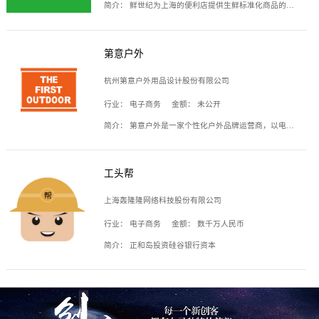
简介：
鲜世纪为上海的便利店提供生鲜标准化商品的供应链服务，帮商家解决生鲜采购、运营问题，帮助商家销售。平台提供的商品覆盖果蔬肉类、常温与低温奶制品、冷冻食品、零食饮料、粮油副食、居家洗护等多个品类，上架SKU3000余个。公司建立了近万平方米的仓储场地和物流配送体系，为合作商家提供快速配送服务。
第意户外
杭州第意户外用品设计股份有限公司
行业：
电子商务
金额：
未公开
简介：
第意户外是一家个性化户外品牌运营商，以电子商务为主要载体，主要从事户外产品的设计、生产、销售业务，产品包含冲锋衣、户外鞋、户外背包等。
工头帮
上海轰隆隆网络科技股份有限公司
行业：
电子商务
金额：
数千万人民币
简介：
正和岛投资硅谷银行资本