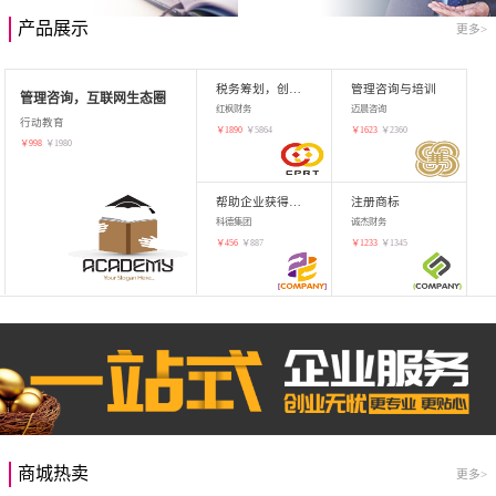
产品展示
更多>
税务筹划，创业增值
管理咨询与培训
管理咨询，互联网生态圈
红枫财务
迈晨咨询
行动教育
￥
1890
￥
5864
￥
1623
￥
2360
￥
998
￥
1980
帮助企业获得知识产权，商标注册
注册商标
科德集团
诚杰财务
￥
456
￥
887
￥
1233
￥
1345
商城热卖
更多>