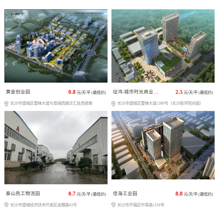
黄金创业园
0.8
征鸿-城市时光商业广场
2.5
元/天/平 (最低价)
元/天/平 (最低价)
长沙市望城区雷锋大道与普瑞西路交汇处西南角
长沙市望城区雷锋大道1389号（长沙医学院对面）
泰山热工物流园
0.7
佳海工业园
8.8
元/天/平 (最低价)
元/天/平 (最低价)
长沙市望城经济技术开发区金穗路43号
长沙市开福区中青路1318号