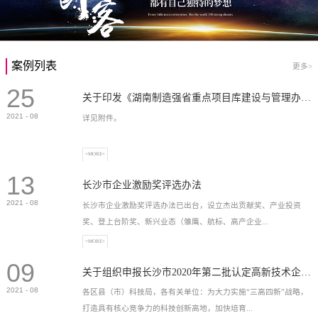
案例列表
更多>
25
关于印发《湖南制造强省重点项目库建设与管理办法》的通知
2021
-
08
详见附件。
+MORE+
13
长沙市企业激励奖评选办法
2021
-
08
长沙市企业激励奖评选办法已出台，设立杰出贡献奖、产业投资
奖、登上台阶奖、新兴业态（雏鹰、航标、高产企业...
+MORE+
09
）奖等，最高奖励2...
关于组织申报长沙市2020年第二批认定高新技术企业奖补的通知
2021
-
08
各区县（市）科技局，各有关单位：为大力实施“三高四新”战略，
打造具有核心竞争力的科技创新高地，加快培育...