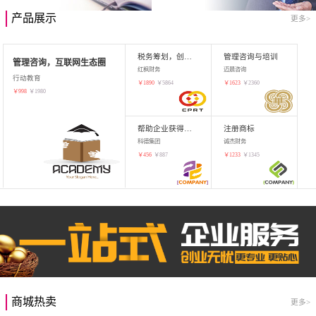
产品展示
更多>
税务筹划，创业增值
管理咨询与培训
管理咨询，互联网生态圈
红枫财务
迈晨咨询
行动教育
￥
1890
￥
5864
￥
1623
￥
2360
￥
998
￥
1980
帮助企业获得知识产权，商标注册
注册商标
科德集团
诚杰财务
￥
456
￥
887
￥
1233
￥
1345
商城热卖
更多>