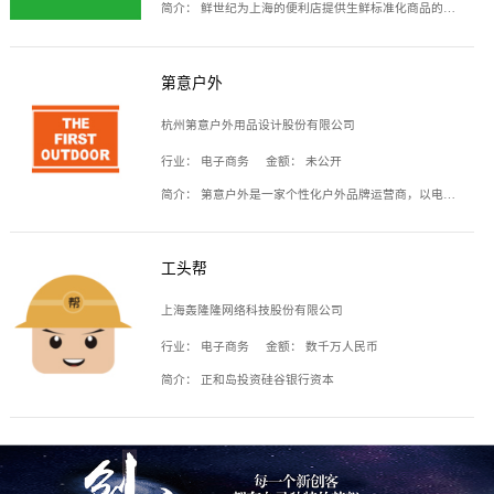
简介：
鲜世纪为上海的便利店提供生鲜标准化商品的供应链服务，帮商家解决生鲜采购、运营问题，帮助商家销售。平台提供的商品覆盖果蔬肉类、常温与低温奶制品、冷冻食品、零食饮料、粮油副食、居家洗护等多个品类，上架SKU3000余个。公司建立了近万平方米的仓储场地和物流配送体系，为合作商家提供快速配送服务。
第意户外
杭州第意户外用品设计股份有限公司
行业：
电子商务
金额：
未公开
简介：
第意户外是一家个性化户外品牌运营商，以电子商务为主要载体，主要从事户外产品的设计、生产、销售业务，产品包含冲锋衣、户外鞋、户外背包等。
工头帮
上海轰隆隆网络科技股份有限公司
行业：
电子商务
金额：
数千万人民币
简介：
正和岛投资硅谷银行资本