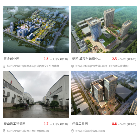
黄金创业园
0.8
征鸿-城市时光商业广场
2.5
元/天/平 (最低价)
元/天/平 (最低价)
长沙市望城区雷锋大道与普瑞西路交汇处西南角
长沙市望城区雷锋大道1389号（长沙医学院对面）
泰山热工物流园
0.7
佳海工业园
8.8
元/天/平 (最低价)
元/天/平 (最低价)
长沙市望城经济技术开发区金穗路43号
长沙市开福区中青路1318号