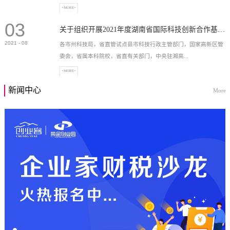
+MORE+
03
高新技术企业，充分...
关于组织开展2021年度湖南省国际科技创新合作基地申报工作的通知
2021
-
08
各市州科技局，省直管试点县市科技行政主管部门，国家高新区管
委会，省属本科院校，省直有关部门，中央驻湘高...
+MORE+
新闻中心
More
校和科研院所，各有...