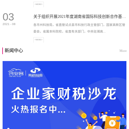
+MORE+
03
高新技术企业，充分...
关于组织开展2021年度湖南省国际科技创新合作基地申报工作的通知
2021
-
08
各市州科技局，省直管试点县市科技行政主管部门，国家高新区管
委会，省属本科院校，省直有关部门，中央驻湘高...
+MORE+
新闻中心
More
校和科研院所，各有...