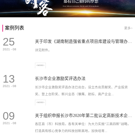
案例列表
更多>
25
关于印发《湖南制造强省重点项目库建设与管理办法》的通知
2021
-
08
详见附件。
+MORE+
13
长沙市企业激励奖评选办法
2021
-
08
长沙市企业激励奖评选办法已出台，设立杰出贡献奖、产业投资
奖、登上台阶奖、新兴业态（雏鹰、航标、高产企业...
+MORE+
09
）奖等，最高奖励2...
关于组织申报长沙市2020年第二批认定高新技术企业奖补的通知
2021
-
08
各区县（市）科技局，各有关单位：为大力实施“三高四新”战略，
打造具有核心竞争力的科技创新高地，加快培育...