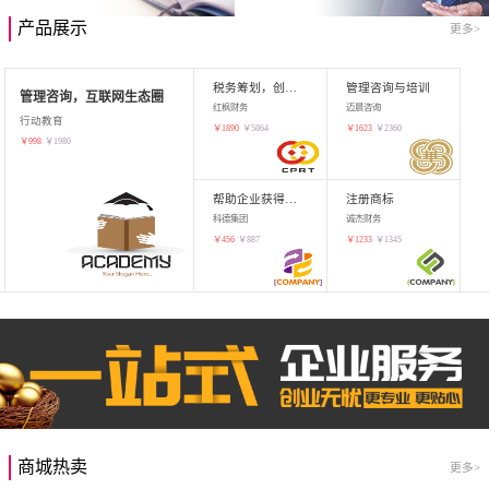
产品展示
更多>
税务筹划，创业增值
管理咨询与培训
管理咨询，互联网生态圈
红枫财务
迈晨咨询
行动教育
￥
1890
￥
5864
￥
1623
￥
2360
￥
998
￥
1980
帮助企业获得知识产权，商标注册
注册商标
科德集团
诚杰财务
￥
456
￥
887
￥
1233
￥
1345
商城热卖
更多>