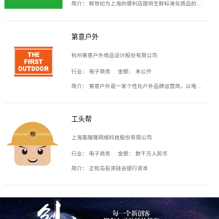
简介：
鲜世纪为上海的便利店提供生鲜标准化商品的供应链服务，帮商家解决生鲜采购、运营问题，帮助商家销售。平台提供的商品覆盖果蔬肉类、常温与低温奶制品、冷冻食品、零食饮料、粮油副食、居家洗护等多个品类，上架SKU3000余个。公司建立了近万平方米的仓储场地和物流配送体系，为合作商家提供快速配送服务。
第意户外
杭州第意户外用品设计股份有限公司
行业：
电子商务
金额：
未公开
简介：
第意户外是一家个性化户外品牌运营商，以电子商务为主要载体，主要从事户外产品的设计、生产、销售业务，产品包含冲锋衣、户外鞋、户外背包等。
工头帮
上海轰隆隆网络科技股份有限公司
行业：
电子商务
金额：
数千万人民币
简介：
正和岛投资硅谷银行资本