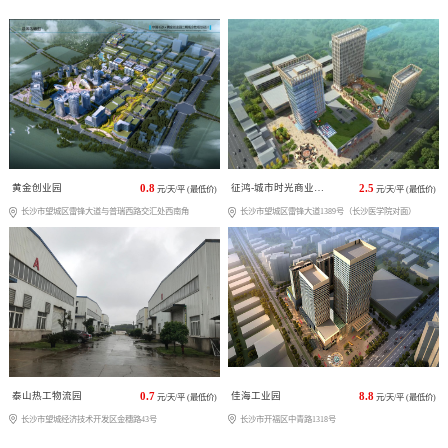
黄金创业园
0.8
征鸿-城市时光商业广场
2.5
元/天/平 (最低价)
元/天/平 (最低价)
长沙市望城区雷锋大道与普瑞西路交汇处西南角
长沙市望城区雷锋大道1389号（长沙医学院对面）
泰山热工物流园
0.7
佳海工业园
8.8
元/天/平 (最低价)
元/天/平 (最低价)
长沙市望城经济技术开发区金穗路43号
长沙市开福区中青路1318号