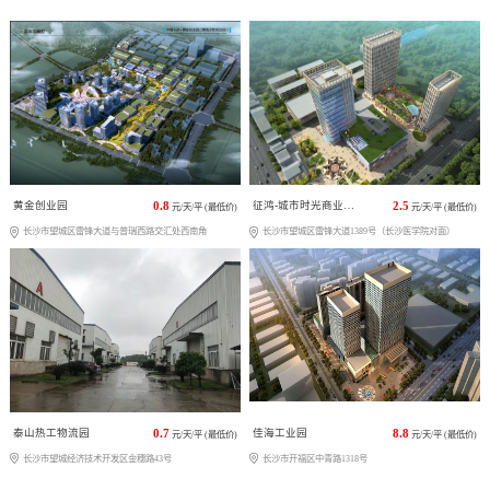
黄金创业园
0.8
征鸿-城市时光商业广场
2.5
元/天/平 (最低价)
元/天/平 (最低价)
长沙市望城区雷锋大道与普瑞西路交汇处西南角
长沙市望城区雷锋大道1389号（长沙医学院对面）
泰山热工物流园
0.7
佳海工业园
8.8
元/天/平 (最低价)
元/天/平 (最低价)
长沙市望城经济技术开发区金穗路43号
长沙市开福区中青路1318号