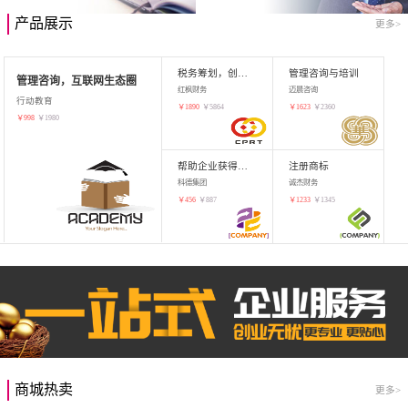
产品展示
更多>
税务筹划，创业增值
管理咨询与培训
管理咨询，互联网生态圈
红枫财务
迈晨咨询
行动教育
￥
1890
￥
5864
￥
1623
￥
2360
￥
998
￥
1980
帮助企业获得知识产权，商标注册
注册商标
科德集团
诚杰财务
￥
456
￥
887
￥
1233
￥
1345
商城热卖
更多>