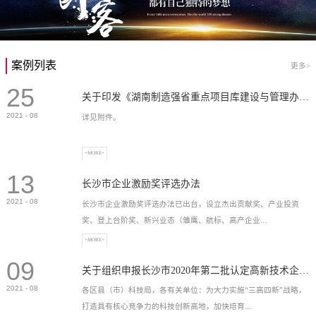
案例列表
更多>
25
关于印发《湖南制造强省重点项目库建设与管理办法》的通知
2021
-
08
详见附件。
+MORE+
13
长沙市企业激励奖评选办法
2021
-
08
长沙市企业激励奖评选办法已出台，设立杰出贡献奖、产业投资
奖、登上台阶奖、新兴业态（雏鹰、航标、高产企业...
+MORE+
09
）奖等，最高奖励2...
关于组织申报长沙市2020年第二批认定高新技术企业奖补的通知
2021
-
08
各区县（市）科技局，各有关单位：为大力实施“三高四新”战略，
打造具有核心竞争力的科技创新高地，加快培育...