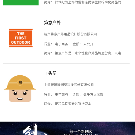
简介：
鲜世纪为上海的便利店提供生鲜标准化商品的供应链服务，帮商家解决生鲜采购、运营问题，帮助商家销售。平台提供的商品覆盖果蔬肉类、常温与低温奶制品、冷冻食品、零食饮料、粮油副食、居家洗护等多个品类，上架SKU3000余个。公司建立了近万平方米的仓储场地和物流配送体系，为合作商家提供快速配送服务。
第意户外
杭州第意户外用品设计股份有限公司
行业：
电子商务
金额：
未公开
简介：
第意户外是一家个性化户外品牌运营商，以电子商务为主要载体，主要从事户外产品的设计、生产、销售业务，产品包含冲锋衣、户外鞋、户外背包等。
工头帮
上海轰隆隆网络科技股份有限公司
行业：
电子商务
金额：
数千万人民币
简介：
正和岛投资硅谷银行资本