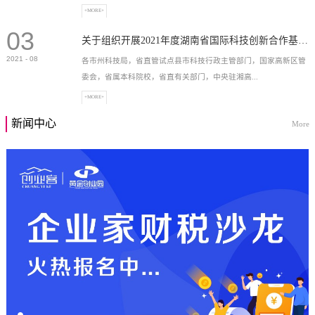
+MORE+
03
高新技术企业，充分...
关于组织开展2021年度湖南省国际科技创新合作基地申报工作的通知
2021
-
08
各市州科技局，省直管试点县市科技行政主管部门，国家高新区管
委会，省属本科院校，省直有关部门，中央驻湘高...
+MORE+
新闻中心
More
校和科研院所，各有...