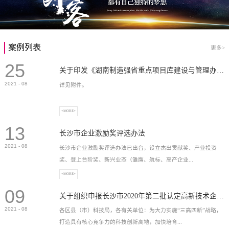
案例列表
更多>
25
关于印发《湖南制造强省重点项目库建设与管理办法》的通知
2021
-
08
详见附件。
+MORE+
13
长沙市企业激励奖评选办法
2021
-
08
长沙市企业激励奖评选办法已出台，设立杰出贡献奖、产业投资
奖、登上台阶奖、新兴业态（雏鹰、航标、高产企业...
+MORE+
09
）奖等，最高奖励2...
关于组织申报长沙市2020年第二批认定高新技术企业奖补的通知
2021
-
08
各区县（市）科技局，各有关单位：为大力实施“三高四新”战略，
打造具有核心竞争力的科技创新高地，加快培育...