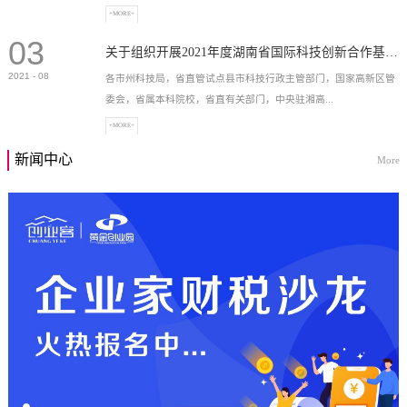
+MORE+
03
高新技术企业，充分...
关于组织开展2021年度湖南省国际科技创新合作基地申报工作的通知
2021
-
08
各市州科技局，省直管试点县市科技行政主管部门，国家高新区管
委会，省属本科院校，省直有关部门，中央驻湘高...
+MORE+
新闻中心
More
校和科研院所，各有...