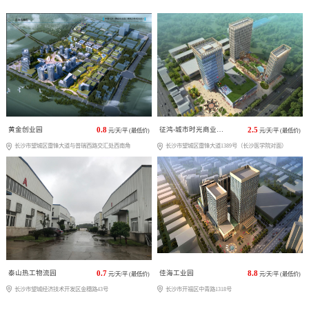
黄金创业园
0.8
征鸿-城市时光商业广场
2.5
元/天/平 (最低价)
元/天/平 (最低价)
长沙市望城区雷锋大道与普瑞西路交汇处西南角
长沙市望城区雷锋大道1389号（长沙医学院对面）
泰山热工物流园
0.7
佳海工业园
8.8
元/天/平 (最低价)
元/天/平 (最低价)
长沙市望城经济技术开发区金穗路43号
长沙市开福区中青路1318号