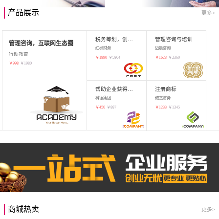
产品展示
更多>
税务筹划，创业增值
管理咨询与培训
管理咨询，互联网生态圈
红枫财务
迈晨咨询
行动教育
￥
1890
￥
5864
￥
1623
￥
2360
￥
998
￥
1980
帮助企业获得知识产权，商标注册
注册商标
科德集团
诚杰财务
￥
456
￥
887
￥
1233
￥
1345
商城热卖
更多>