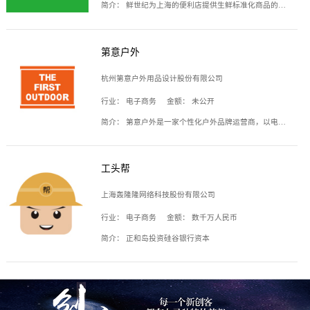
简介：
鲜世纪为上海的便利店提供生鲜标准化商品的供应链服务，帮商家解决生鲜采购、运营问题，帮助商家销售。平台提供的商品覆盖果蔬肉类、常温与低温奶制品、冷冻食品、零食饮料、粮油副食、居家洗护等多个品类，上架SKU3000余个。公司建立了近万平方米的仓储场地和物流配送体系，为合作商家提供快速配送服务。
第意户外
杭州第意户外用品设计股份有限公司
行业：
电子商务
金额：
未公开
简介：
第意户外是一家个性化户外品牌运营商，以电子商务为主要载体，主要从事户外产品的设计、生产、销售业务，产品包含冲锋衣、户外鞋、户外背包等。
工头帮
上海轰隆隆网络科技股份有限公司
行业：
电子商务
金额：
数千万人民币
简介：
正和岛投资硅谷银行资本