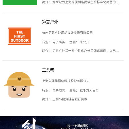
简介：
鲜世纪为上海的便利店提供生鲜标准化商品的供应链服务，帮商家解决生鲜采购、运营问题，帮助商家销售。平台提供的商品覆盖果蔬肉类、常温与低温奶制品、冷冻食品、零食饮料、粮油副食、居家洗护等多个品类，上架SKU3000余个。公司建立了近万平方米的仓储场地和物流配送体系，为合作商家提供快速配送服务。
第意户外
杭州第意户外用品设计股份有限公司
行业：
电子商务
金额：
未公开
简介：
第意户外是一家个性化户外品牌运营商，以电子商务为主要载体，主要从事户外产品的设计、生产、销售业务，产品包含冲锋衣、户外鞋、户外背包等。
工头帮
上海轰隆隆网络科技股份有限公司
行业：
电子商务
金额：
数千万人民币
简介：
正和岛投资硅谷银行资本