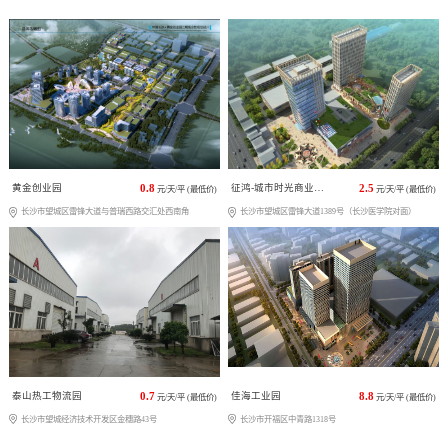
黄金创业园
0.8
征鸿-城市时光商业广场
2.5
元/天/平 (最低价)
元/天/平 (最低价)
长沙市望城区雷锋大道与普瑞西路交汇处西南角
长沙市望城区雷锋大道1389号（长沙医学院对面）
泰山热工物流园
0.7
佳海工业园
8.8
元/天/平 (最低价)
元/天/平 (最低价)
长沙市望城经济技术开发区金穗路43号
长沙市开福区中青路1318号