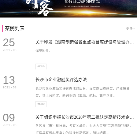
案例列表
更多>
25
关于印发《湖南制造强省重点项目库建设与管理办法》的通知
2021
-
08
详见附件。
+MORE+
13
长沙市企业激励奖评选办法
2021
-
08
长沙市企业激励奖评选办法已出台，设立杰出贡献奖、产业投资
奖、登上台阶奖、新兴业态（雏鹰、航标、高产企业...
+MORE+
09
）奖等，最高奖励2...
关于组织申报长沙市2020年第二批认定高新技术企业奖补的通知
2021
-
08
各区县（市）科技局，各有关单位：为大力实施“三高四新”战略，
打造具有核心竞争力的科技创新高地，加快培育...