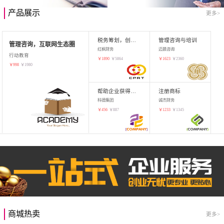
产品展示
更多>
税务筹划，创业增值
管理咨询与培训
管理咨询，互联网生态圈
红枫财务
迈晨咨询
行动教育
￥
1890
￥
5864
￥
1623
￥
2360
￥
998
￥
1980
帮助企业获得知识产权，商标注册
注册商标
科德集团
诚杰财务
￥
456
￥
887
￥
1233
￥
1345
商城热卖
更多>