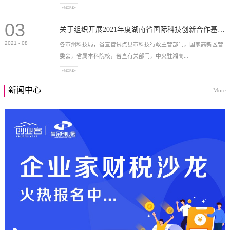
+MORE+
03
高新技术企业，充分...
关于组织开展2021年度湖南省国际科技创新合作基地申报工作的通知
2021
-
08
各市州科技局，省直管试点县市科技行政主管部门，国家高新区管
委会，省属本科院校，省直有关部门，中央驻湘高...
+MORE+
新闻中心
More
校和科研院所，各有...