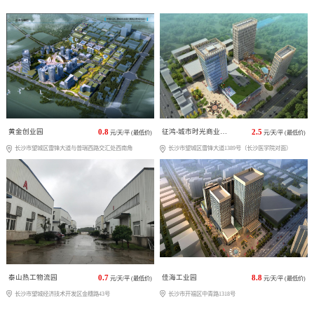
黄金创业园
0.8
征鸿-城市时光商业广场
2.5
元/天/平 (最低价)
元/天/平 (最低价)
长沙市望城区雷锋大道与普瑞西路交汇处西南角
长沙市望城区雷锋大道1389号（长沙医学院对面）
泰山热工物流园
0.7
佳海工业园
8.8
元/天/平 (最低价)
元/天/平 (最低价)
长沙市望城经济技术开发区金穗路43号
长沙市开福区中青路1318号