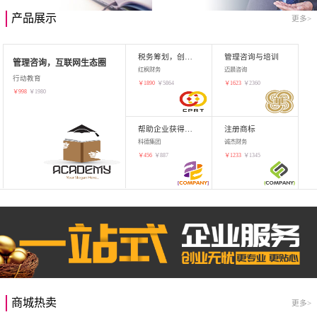
产品展示
更多>
税务筹划，创业增值
管理咨询与培训
管理咨询，互联网生态圈
红枫财务
迈晨咨询
行动教育
￥
1890
￥
5864
￥
1623
￥
2360
￥
998
￥
1980
帮助企业获得知识产权，商标注册
注册商标
科德集团
诚杰财务
￥
456
￥
887
￥
1233
￥
1345
商城热卖
更多>