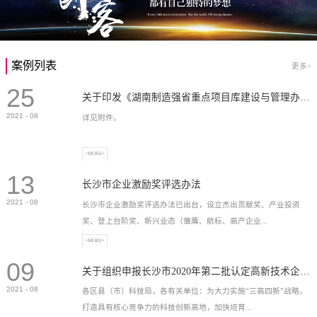
案例列表
更多>
25
关于印发《湖南制造强省重点项目库建设与管理办法》的通知
2021
-
08
详见附件。
+MORE+
13
长沙市企业激励奖评选办法
2021
-
08
长沙市企业激励奖评选办法已出台，设立杰出贡献奖、产业投资
奖、登上台阶奖、新兴业态（雏鹰、航标、高产企业...
+MORE+
09
）奖等，最高奖励2...
关于组织申报长沙市2020年第二批认定高新技术企业奖补的通知
2021
-
08
各区县（市）科技局，各有关单位：为大力实施“三高四新”战略，
打造具有核心竞争力的科技创新高地，加快培育...