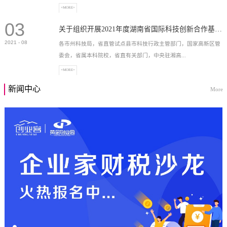
+MORE+
03
高新技术企业，充分...
关于组织开展2021年度湖南省国际科技创新合作基地申报工作的通知
2021
-
08
各市州科技局，省直管试点县市科技行政主管部门，国家高新区管
委会，省属本科院校，省直有关部门，中央驻湘高...
+MORE+
新闻中心
More
校和科研院所，各有...