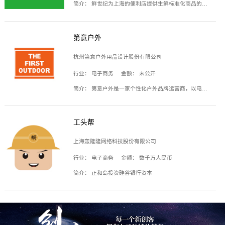
简介：
鲜世纪为上海的便利店提供生鲜标准化商品的供应链服务，帮商家解决生鲜采购、运营问题，帮助商家销售。平台提供的商品覆盖果蔬肉类、常温与低温奶制品、冷冻食品、零食饮料、粮油副食、居家洗护等多个品类，上架SKU3000余个。公司建立了近万平方米的仓储场地和物流配送体系，为合作商家提供快速配送服务。
第意户外
杭州第意户外用品设计股份有限公司
行业：
电子商务
金额：
未公开
简介：
第意户外是一家个性化户外品牌运营商，以电子商务为主要载体，主要从事户外产品的设计、生产、销售业务，产品包含冲锋衣、户外鞋、户外背包等。
工头帮
上海轰隆隆网络科技股份有限公司
行业：
电子商务
金额：
数千万人民币
简介：
正和岛投资硅谷银行资本