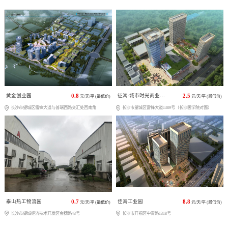
黄金创业园
0.8
征鸿-城市时光商业广场
2.5
元/天/平 (最低价)
元/天/平 (最低价)
长沙市望城区雷锋大道与普瑞西路交汇处西南角
长沙市望城区雷锋大道1389号（长沙医学院对面）
泰山热工物流园
0.7
佳海工业园
8.8
元/天/平 (最低价)
元/天/平 (最低价)
长沙市望城经济技术开发区金穗路43号
长沙市开福区中青路1318号