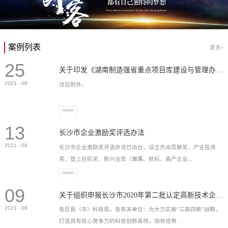
案例列表
更多>
25
关于印发《湖南制造强省重点项目库建设与管理办法》的通知
2021
-
08
详见附件。
+MORE+
13
长沙市企业激励奖评选办法
2021
-
08
长沙市企业激励奖评选办法已出台，设立杰出贡献奖、产业投资
奖、登上台阶奖、新兴业态（雏鹰、航标、高产企业...
+MORE+
09
）奖等，最高奖励2...
关于组织申报长沙市2020年第二批认定高新技术企业奖补的通知
2021
-
08
各区县（市）科技局，各有关单位：为大力实施“三高四新”战略，
打造具有核心竞争力的科技创新高地，加快培育...