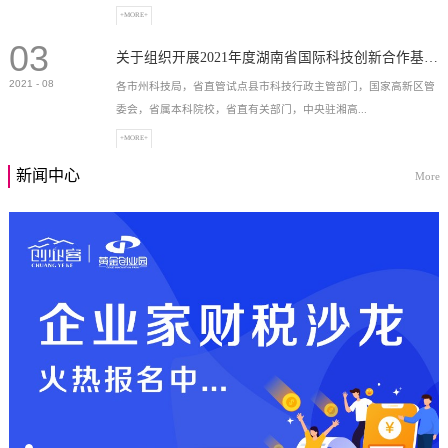
+MORE+
03
高新技术企业，充分...
关于组织开展2021年度湖南省国际科技创新合作基地申报工作的通知
2021
-
08
各市州科技局，省直管试点县市科技行政主管部门，国家高新区管
委会，省属本科院校，省直有关部门，中央驻湘高...
+MORE+
新闻中心
More
校和科研院所，各有...