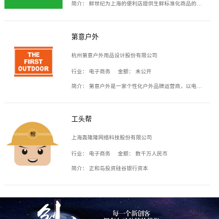
简介：
鲜世纪为上海的便利店提供生鲜标准化商品的供应链服务，帮商家解决生鲜采购、运营问题，帮助商家销售。平台提供的商品覆盖果蔬肉类、常温与低温奶制品、冷冻食品、零食饮料、粮油副食、居家洗护等多个品类，上架SKU3000余个。公司建立了近万平方米的仓储场地和物流配送体系，为合作商家提供快速配送服务。
第意户外
杭州第意户外用品设计股份有限公司
行业：
电子商务
金额：
未公开
简介：
第意户外是一家个性化户外品牌运营商，以电子商务为主要载体，主要从事户外产品的设计、生产、销售业务，产品包含冲锋衣、户外鞋、户外背包等。
工头帮
上海轰隆隆网络科技股份有限公司
行业：
电子商务
金额：
数千万人民币
简介：
正和岛投资硅谷银行资本