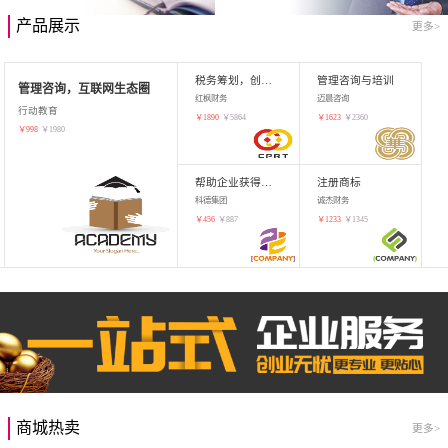
产品展示
更多>
税务筹划，创业增值
管理咨询与培训
管理咨询，互联网生态圈
红枫财务
迈晨咨询
行动教育
￥
1890
￥
5864
￥
1623
￥
2360
￥
998
￥
1980
帮助企业获得知识产权，商标注册
注册商标
科德集团
诚杰财务
￥
456
￥
887
￥
1233
￥
1345
商城热卖
更多>