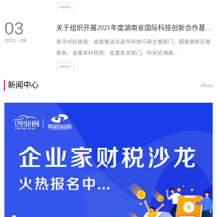
+MORE+
03
高新技术企业，充分...
关于组织开展2021年度湖南省国际科技创新合作基地申报工作的通知
2021
-
08
各市州科技局，省直管试点县市科技行政主管部门，国家高新区管
委会，省属本科院校，省直有关部门，中央驻湘高...
+MORE+
新闻中心
More
校和科研院所，各有...