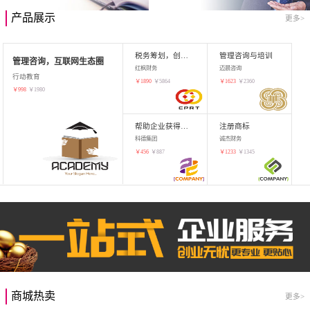
产品展示
更多>
税务筹划，创业增值
管理咨询与培训
管理咨询，互联网生态圈
红枫财务
迈晨咨询
行动教育
￥
1890
￥
5864
￥
1623
￥
2360
￥
998
￥
1980
帮助企业获得知识产权，商标注册
注册商标
科德集团
诚杰财务
￥
456
￥
887
￥
1233
￥
1345
商城热卖
更多>