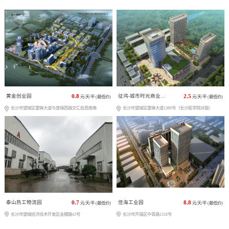
黄金创业园
0.8
征鸿-城市时光商业广场
2.5
元/天/平 (最低价)
元/天/平 (最低价)
长沙市望城区雷锋大道与普瑞西路交汇处西南角
长沙市望城区雷锋大道1389号（长沙医学院对面）
泰山热工物流园
0.7
佳海工业园
8.8
元/天/平 (最低价)
元/天/平 (最低价)
长沙市望城经济技术开发区金穗路43号
长沙市开福区中青路1318号