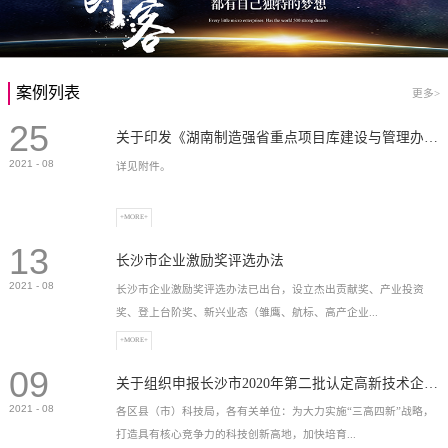
案例列表
更多>
25
关于印发《湖南制造强省重点项目库建设与管理办法》的通知
2021
-
08
详见附件。
+MORE+
13
长沙市企业激励奖评选办法
2021
-
08
长沙市企业激励奖评选办法已出台，设立杰出贡献奖、产业投资
奖、登上台阶奖、新兴业态（雏鹰、航标、高产企业...
+MORE+
09
）奖等，最高奖励2...
关于组织申报长沙市2020年第二批认定高新技术企业奖补的通知
2021
-
08
各区县（市）科技局，各有关单位：为大力实施“三高四新”战略，
打造具有核心竞争力的科技创新高地，加快培育...