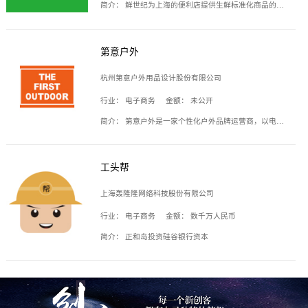
简介：
鲜世纪为上海的便利店提供生鲜标准化商品的供应链服务，帮商家解决生鲜采购、运营问题，帮助商家销售。平台提供的商品覆盖果蔬肉类、常温与低温奶制品、冷冻食品、零食饮料、粮油副食、居家洗护等多个品类，上架SKU3000余个。公司建立了近万平方米的仓储场地和物流配送体系，为合作商家提供快速配送服务。
第意户外
杭州第意户外用品设计股份有限公司
行业：
电子商务
金额：
未公开
简介：
第意户外是一家个性化户外品牌运营商，以电子商务为主要载体，主要从事户外产品的设计、生产、销售业务，产品包含冲锋衣、户外鞋、户外背包等。
工头帮
上海轰隆隆网络科技股份有限公司
行业：
电子商务
金额：
数千万人民币
简介：
正和岛投资硅谷银行资本