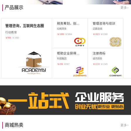
产品展示
更多>
税务筹划，创业增值
管理咨询与培训
管理咨询，互联网生态圈
红枫财务
迈晨咨询
行动教育
￥
1890
￥
5864
￥
1623
￥
2360
￥
998
￥
1980
帮助企业获得知识产权，商标注册
注册商标
科德集团
诚杰财务
￥
456
￥
887
￥
1233
￥
1345
商城热卖
更多>