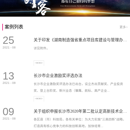
案例列表
更多>
25
关于印发《湖南制造强省重点项目库建设与管理办法》的通知
2021
-
08
详见附件。
+MORE+
13
长沙市企业激励奖评选办法
2021
-
08
长沙市企业激励奖评选办法已出台，设立杰出贡献奖、产业投资
奖、登上台阶奖、新兴业态（雏鹰、航标、高产企业...
+MORE+
09
）奖等，最高奖励2...
关于组织申报长沙市2020年第二批认定高新技术企业奖补的通知
2021
-
08
各区县（市）科技局，各有关单位：为大力实施“三高四新”战略，
打造具有核心竞争力的科技创新高地，加快培育...