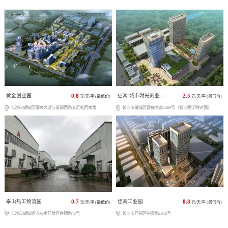
黄金创业园
0.8
征鸿-城市时光商业广场
2.5
元/天/平 (最低价)
元/天/平 (最低价)
长沙市望城区雷锋大道与普瑞西路交汇处西南角
长沙市望城区雷锋大道1389号（长沙医学院对面）
泰山热工物流园
0.7
佳海工业园
8.8
元/天/平 (最低价)
元/天/平 (最低价)
长沙市望城经济技术开发区金穗路43号
长沙市开福区中青路1318号