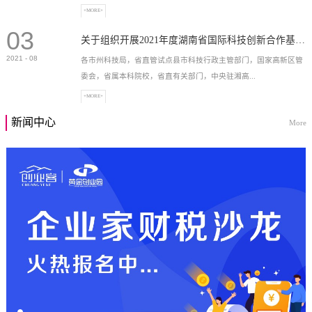
+MORE+
03
高新技术企业，充分...
关于组织开展2021年度湖南省国际科技创新合作基地申报工作的通知
2021
-
08
各市州科技局，省直管试点县市科技行政主管部门，国家高新区管
委会，省属本科院校，省直有关部门，中央驻湘高...
+MORE+
新闻中心
More
校和科研院所，各有...