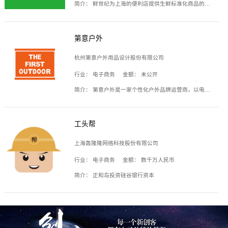
简介：
鲜世纪为上海的便利店提供生鲜标准化商品的供应链服务，帮商家解决生鲜采购、运营问题，帮助商家销售。平台提供的商品覆盖果蔬肉类、常温与低温奶制品、冷冻食品、零食饮料、粮油副食、居家洗护等多个品类，上架SKU3000余个。公司建立了近万平方米的仓储场地和物流配送体系，为合作商家提供快速配送服务。
第意户外
杭州第意户外用品设计股份有限公司
行业：
电子商务
金额：
未公开
简介：
第意户外是一家个性化户外品牌运营商，以电子商务为主要载体，主要从事户外产品的设计、生产、销售业务，产品包含冲锋衣、户外鞋、户外背包等。
工头帮
上海轰隆隆网络科技股份有限公司
行业：
电子商务
金额：
数千万人民币
简介：
正和岛投资硅谷银行资本