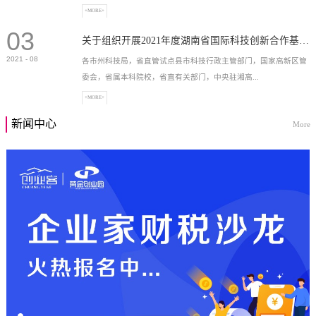
+MORE+
03
高新技术企业，充分...
关于组织开展2021年度湖南省国际科技创新合作基地申报工作的通知
2021
-
08
各市州科技局，省直管试点县市科技行政主管部门，国家高新区管
委会，省属本科院校，省直有关部门，中央驻湘高...
+MORE+
新闻中心
More
校和科研院所，各有...