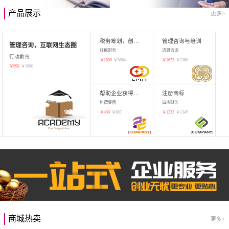
产品展示
更多>
税务筹划，创业增值
管理咨询与培训
管理咨询，互联网生态圈
红枫财务
迈晨咨询
行动教育
￥
1890
￥
5864
￥
1623
￥
2360
￥
998
￥
1980
帮助企业获得知识产权，商标注册
注册商标
科德集团
诚杰财务
￥
456
￥
887
￥
1233
￥
1345
商城热卖
更多>