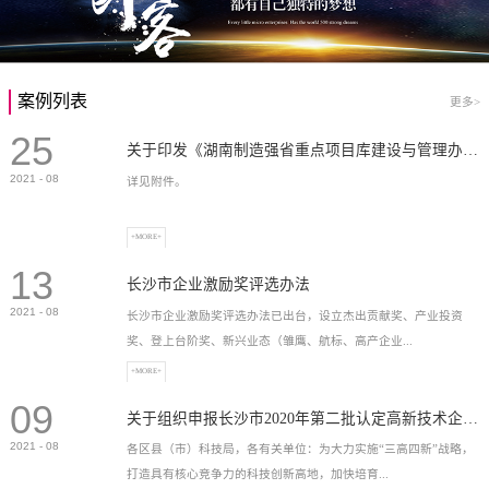
案例列表
更多>
25
关于印发《湖南制造强省重点项目库建设与管理办法》的通知
2021
-
08
详见附件。
+MORE+
13
长沙市企业激励奖评选办法
2021
-
08
长沙市企业激励奖评选办法已出台，设立杰出贡献奖、产业投资
奖、登上台阶奖、新兴业态（雏鹰、航标、高产企业...
+MORE+
09
）奖等，最高奖励2...
关于组织申报长沙市2020年第二批认定高新技术企业奖补的通知
2021
-
08
各区县（市）科技局，各有关单位：为大力实施“三高四新”战略，
打造具有核心竞争力的科技创新高地，加快培育...