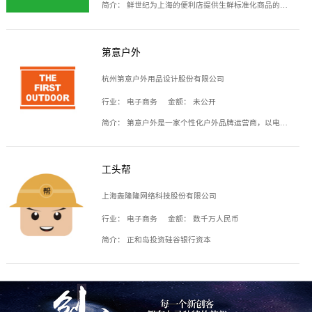
简介：
鲜世纪为上海的便利店提供生鲜标准化商品的供应链服务，帮商家解决生鲜采购、运营问题，帮助商家销售。平台提供的商品覆盖果蔬肉类、常温与低温奶制品、冷冻食品、零食饮料、粮油副食、居家洗护等多个品类，上架SKU3000余个。公司建立了近万平方米的仓储场地和物流配送体系，为合作商家提供快速配送服务。
第意户外
杭州第意户外用品设计股份有限公司
行业：
电子商务
金额：
未公开
简介：
第意户外是一家个性化户外品牌运营商，以电子商务为主要载体，主要从事户外产品的设计、生产、销售业务，产品包含冲锋衣、户外鞋、户外背包等。
工头帮
上海轰隆隆网络科技股份有限公司
行业：
电子商务
金额：
数千万人民币
简介：
正和岛投资硅谷银行资本