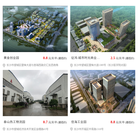
黄金创业园
0.8
征鸿-城市时光商业广场
2.5
元/天/平 (最低价)
元/天/平 (最低价)
长沙市望城区雷锋大道与普瑞西路交汇处西南角
长沙市望城区雷锋大道1389号（长沙医学院对面）
泰山热工物流园
0.7
佳海工业园
8.8
元/天/平 (最低价)
元/天/平 (最低价)
长沙市望城经济技术开发区金穗路43号
长沙市开福区中青路1318号