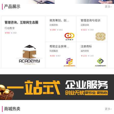
产品展示
更多>
税务筹划，创业增值
管理咨询与培训
管理咨询，互联网生态圈
红枫财务
迈晨咨询
行动教育
￥
1890
￥
5864
￥
1623
￥
2360
￥
998
￥
1980
帮助企业获得知识产权，商标注册
注册商标
科德集团
诚杰财务
￥
456
￥
887
￥
1233
￥
1345
商城热卖
更多>