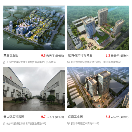
黄金创业园
0.8
征鸿-城市时光商业广场
2.5
元/天/平 (最低价)
元/天/平 (最低价)
长沙市望城区雷锋大道与普瑞西路交汇处西南角
长沙市望城区雷锋大道1389号（长沙医学院对面）
泰山热工物流园
0.7
佳海工业园
8.8
元/天/平 (最低价)
元/天/平 (最低价)
长沙市望城经济技术开发区金穗路43号
长沙市开福区中青路1318号