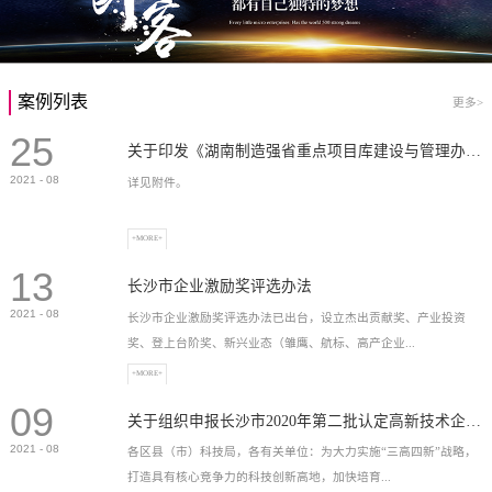
案例列表
更多>
25
关于印发《湖南制造强省重点项目库建设与管理办法》的通知
2021
-
08
详见附件。
+MORE+
13
长沙市企业激励奖评选办法
2021
-
08
长沙市企业激励奖评选办法已出台，设立杰出贡献奖、产业投资
奖、登上台阶奖、新兴业态（雏鹰、航标、高产企业...
+MORE+
09
）奖等，最高奖励2...
关于组织申报长沙市2020年第二批认定高新技术企业奖补的通知
2021
-
08
各区县（市）科技局，各有关单位：为大力实施“三高四新”战略，
打造具有核心竞争力的科技创新高地，加快培育...