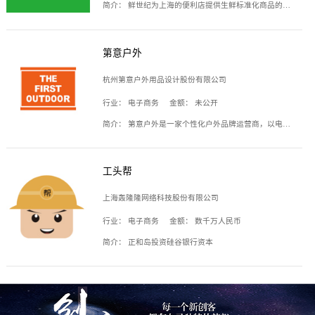
简介：
鲜世纪为上海的便利店提供生鲜标准化商品的供应链服务，帮商家解决生鲜采购、运营问题，帮助商家销售。平台提供的商品覆盖果蔬肉类、常温与低温奶制品、冷冻食品、零食饮料、粮油副食、居家洗护等多个品类，上架SKU3000余个。公司建立了近万平方米的仓储场地和物流配送体系，为合作商家提供快速配送服务。
第意户外
杭州第意户外用品设计股份有限公司
行业：
电子商务
金额：
未公开
简介：
第意户外是一家个性化户外品牌运营商，以电子商务为主要载体，主要从事户外产品的设计、生产、销售业务，产品包含冲锋衣、户外鞋、户外背包等。
工头帮
上海轰隆隆网络科技股份有限公司
行业：
电子商务
金额：
数千万人民币
简介：
正和岛投资硅谷银行资本