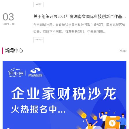
+MORE+
03
高新技术企业，充分...
关于组织开展2021年度湖南省国际科技创新合作基地申报工作的通知
2021
-
08
各市州科技局，省直管试点县市科技行政主管部门，国家高新区管
委会，省属本科院校，省直有关部门，中央驻湘高...
+MORE+
新闻中心
More
校和科研院所，各有...