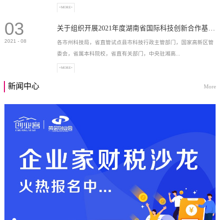
+MORE+
03
高新技术企业，充分...
关于组织开展2021年度湖南省国际科技创新合作基地申报工作的通知
2021
-
08
各市州科技局，省直管试点县市科技行政主管部门，国家高新区管
委会，省属本科院校，省直有关部门，中央驻湘高...
+MORE+
新闻中心
More
校和科研院所，各有...