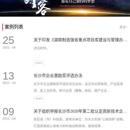
案例列表
更多>
25
关于印发《湖南制造强省重点项目库建设与管理办法》的通知
2021
-
08
详见附件。
+MORE+
13
长沙市企业激励奖评选办法
2021
-
08
长沙市企业激励奖评选办法已出台，设立杰出贡献奖、产业投资
奖、登上台阶奖、新兴业态（雏鹰、航标、高产企业...
+MORE+
09
）奖等，最高奖励2...
关于组织申报长沙市2020年第二批认定高新技术企业奖补的通知
2021
-
08
各区县（市）科技局，各有关单位：为大力实施“三高四新”战略，
打造具有核心竞争力的科技创新高地，加快培育...