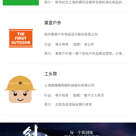
简介：
鲜世纪为上海的便利店提供生鲜标准化商品的供应链服务，帮商家解决生鲜采购、运营问题，帮助商家销售。平台提供的商品覆盖果蔬肉类、常温与低温奶制品、冷冻食品、零食饮料、粮油副食、居家洗护等多个品类，上架SKU3000余个。公司建立了近万平方米的仓储场地和物流配送体系，为合作商家提供快速配送服务。
第意户外
杭州第意户外用品设计股份有限公司
行业：
电子商务
金额：
未公开
简介：
第意户外是一家个性化户外品牌运营商，以电子商务为主要载体，主要从事户外产品的设计、生产、销售业务，产品包含冲锋衣、户外鞋、户外背包等。
工头帮
上海轰隆隆网络科技股份有限公司
行业：
电子商务
金额：
数千万人民币
简介：
正和岛投资硅谷银行资本