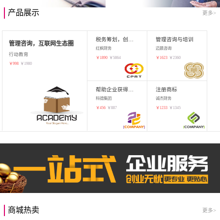
产品展示
更多>
税务筹划，创业增值
管理咨询与培训
管理咨询，互联网生态圈
红枫财务
迈晨咨询
行动教育
￥
1890
￥
5864
￥
1623
￥
2360
￥
998
￥
1980
帮助企业获得知识产权，商标注册
注册商标
科德集团
诚杰财务
￥
456
￥
887
￥
1233
￥
1345
商城热卖
更多>