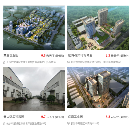
黄金创业园
0.8
征鸿-城市时光商业广场
2.5
元/天/平 (最低价)
元/天/平 (最低价)
长沙市望城区雷锋大道与普瑞西路交汇处西南角
长沙市望城区雷锋大道1389号（长沙医学院对面）
泰山热工物流园
0.7
佳海工业园
8.8
元/天/平 (最低价)
元/天/平 (最低价)
长沙市望城经济技术开发区金穗路43号
长沙市开福区中青路1318号