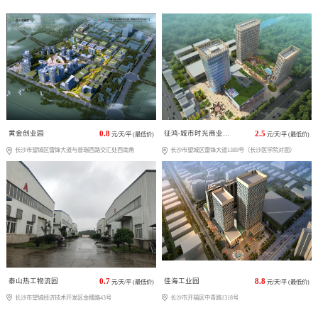
黄金创业园
0.8
征鸿-城市时光商业广场
2.5
元/天/平 (最低价)
元/天/平 (最低价)
长沙市望城区雷锋大道与普瑞西路交汇处西南角
长沙市望城区雷锋大道1389号（长沙医学院对面）
泰山热工物流园
0.7
佳海工业园
8.8
元/天/平 (最低价)
元/天/平 (最低价)
长沙市望城经济技术开发区金穗路43号
长沙市开福区中青路1318号