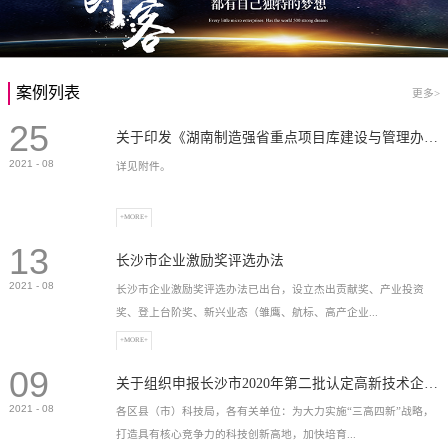
案例列表
更多>
25
关于印发《湖南制造强省重点项目库建设与管理办法》的通知
2021
-
08
详见附件。
+MORE+
13
长沙市企业激励奖评选办法
2021
-
08
长沙市企业激励奖评选办法已出台，设立杰出贡献奖、产业投资
奖、登上台阶奖、新兴业态（雏鹰、航标、高产企业...
+MORE+
09
）奖等，最高奖励2...
关于组织申报长沙市2020年第二批认定高新技术企业奖补的通知
2021
-
08
各区县（市）科技局，各有关单位：为大力实施“三高四新”战略，
打造具有核心竞争力的科技创新高地，加快培育...