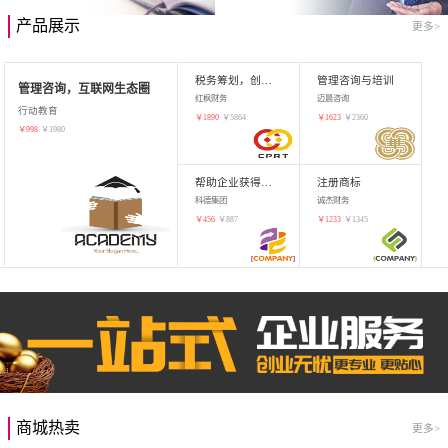
产品展示
更多>
税务筹划，创业增值
管理咨询与培训
管理咨询，互联网生态圈
红枫财务
迈晨咨询
行动教育
￥
1890
￥
5864
￥
1623
￥
2360
￥
998
￥
1980
帮助企业获得知识产权，商标注册
注册商标
科德集团
诚杰财务
￥
456
￥
887
￥
1233
￥
1345
商城热卖
更多>