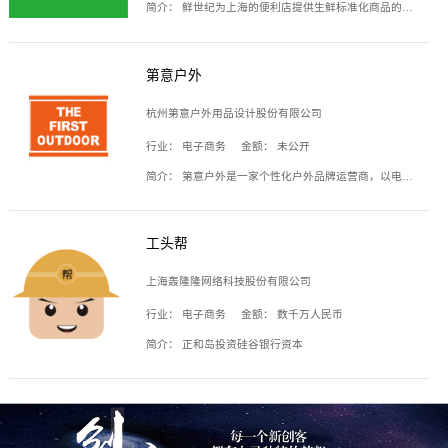
简介：
鲜世纪为上海的便利店提供生鲜标准化商品的供应链服务，帮商家解决生鲜采购、运营问题，帮助商家销售。平台提供的商品覆盖果蔬肉类、常温与低温奶制品、冷冻食品、零食饮料、粮油副食、居家洗护等多个品类，上架SKU3000余个。公司建立了近万平方米的仓储场地和物流配送体系，为合作商家提供快速配送服务。
第意户外
杭州第意户外用品设计股份有限公司
行业：
电子商务
金额：
未公开
简介：
第意户外是一家个性化户外品牌运营商，以电子商务为主要载体，主要从事户外产品的设计、生产、销售业务，产品包含冲锋衣、户外鞋、户外背包等。
工头帮
上海轰隆隆网络科技股份有限公司
行业：
电子商务
金额：
数千万人民币
简介：
正和岛投资硅谷银行资本