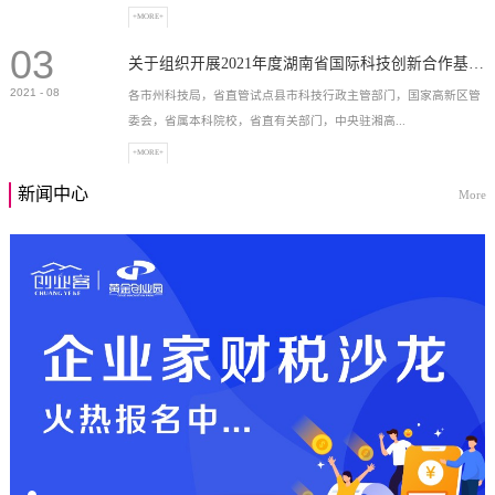
+MORE+
03
高新技术企业，充分...
关于组织开展2021年度湖南省国际科技创新合作基地申报工作的通知
2021
-
08
各市州科技局，省直管试点县市科技行政主管部门，国家高新区管
委会，省属本科院校，省直有关部门，中央驻湘高...
+MORE+
新闻中心
More
校和科研院所，各有...