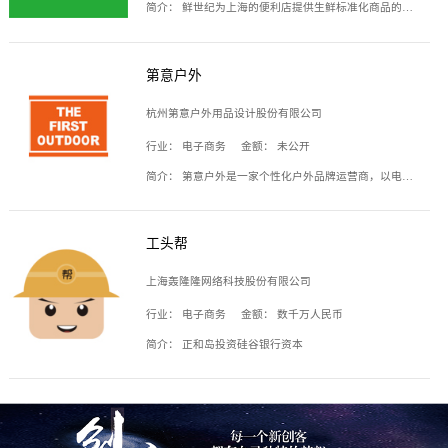
简介：
鲜世纪为上海的便利店提供生鲜标准化商品的供应链服务，帮商家解决生鲜采购、运营问题，帮助商家销售。平台提供的商品覆盖果蔬肉类、常温与低温奶制品、冷冻食品、零食饮料、粮油副食、居家洗护等多个品类，上架SKU3000余个。公司建立了近万平方米的仓储场地和物流配送体系，为合作商家提供快速配送服务。
第意户外
杭州第意户外用品设计股份有限公司
行业：
电子商务
金额：
未公开
简介：
第意户外是一家个性化户外品牌运营商，以电子商务为主要载体，主要从事户外产品的设计、生产、销售业务，产品包含冲锋衣、户外鞋、户外背包等。
工头帮
上海轰隆隆网络科技股份有限公司
行业：
电子商务
金额：
数千万人民币
简介：
正和岛投资硅谷银行资本