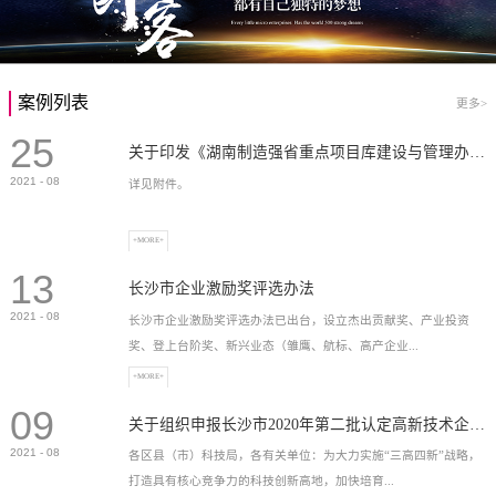
案例列表
更多>
25
关于印发《湖南制造强省重点项目库建设与管理办法》的通知
2021
-
08
详见附件。
+MORE+
13
长沙市企业激励奖评选办法
2021
-
08
长沙市企业激励奖评选办法已出台，设立杰出贡献奖、产业投资
奖、登上台阶奖、新兴业态（雏鹰、航标、高产企业...
+MORE+
09
）奖等，最高奖励2...
关于组织申报长沙市2020年第二批认定高新技术企业奖补的通知
2021
-
08
各区县（市）科技局，各有关单位：为大力实施“三高四新”战略，
打造具有核心竞争力的科技创新高地，加快培育...