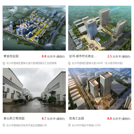
黄金创业园
0.8
征鸿-城市时光商业广场
2.5
元/天/平 (最低价)
元/天/平 (最低价)
长沙市望城区雷锋大道与普瑞西路交汇处西南角
长沙市望城区雷锋大道1389号（长沙医学院对面）
泰山热工物流园
0.7
佳海工业园
8.8
元/天/平 (最低价)
元/天/平 (最低价)
长沙市望城经济技术开发区金穗路43号
长沙市开福区中青路1318号