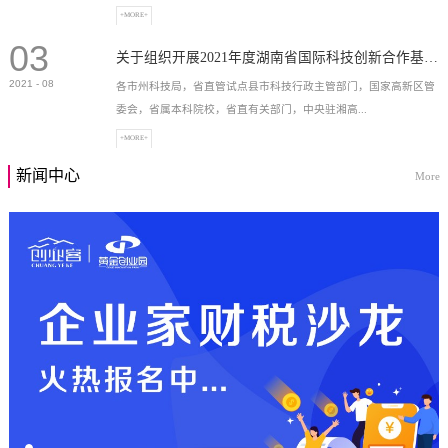
+MORE+
03
高新技术企业，充分...
关于组织开展2021年度湖南省国际科技创新合作基地申报工作的通知
2021
-
08
各市州科技局，省直管试点县市科技行政主管部门，国家高新区管
委会，省属本科院校，省直有关部门，中央驻湘高...
+MORE+
新闻中心
More
校和科研院所，各有...