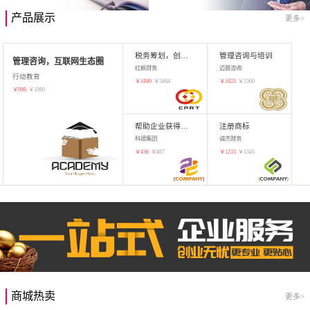
产品展示
更多>
税务筹划，创业增值
管理咨询与培训
管理咨询，互联网生态圈
红枫财务
迈晨咨询
行动教育
￥
1890
￥
5864
￥
1623
￥
2360
￥
998
￥
1980
帮助企业获得知识产权，商标注册
注册商标
科德集团
诚杰财务
￥
456
￥
887
￥
1233
￥
1345
商城热卖
更多>