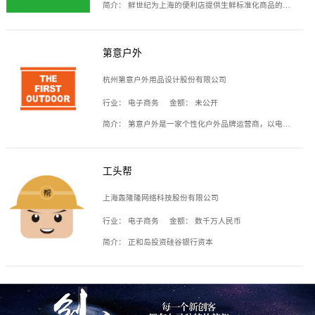
简介：
鲜世纪为上海的便利店提供生鲜标准化商品的供应链服务，帮商家解决生鲜采购、运营问题，帮助商家销售。平台提供的商品覆盖果蔬肉类、常温与低温奶制品、冷冻食品、零食饮料、粮油副食、居家洗护等多个品类，上架SKU3000余个。公司建立了近万平方米的仓储场地和物流配送体系，为合作商家提供快速配送服务。
第意户外
杭州第意户外用品设计股份有限公司
行业：
电子商务
金额：
未公开
简介：
第意户外是一家个性化户外品牌运营商，以电子商务为主要载体，主要从事户外产品的设计、生产、销售业务，产品包含冲锋衣、户外鞋、户外背包等。
工头帮
上海轰隆隆网络科技股份有限公司
行业：
电子商务
金额：
数千万人民币
简介：
正和岛投资硅谷银行资本