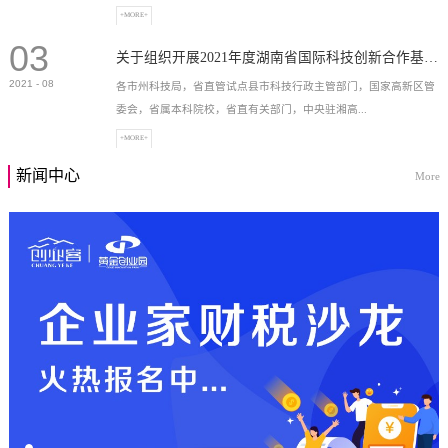
+MORE+
03
高新技术企业，充分...
关于组织开展2021年度湖南省国际科技创新合作基地申报工作的通知
2021
-
08
各市州科技局，省直管试点县市科技行政主管部门，国家高新区管
委会，省属本科院校，省直有关部门，中央驻湘高...
+MORE+
新闻中心
More
校和科研院所，各有...