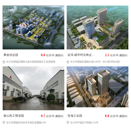
黄金创业园
0.8
征鸿-城市时光商业广场
2.5
元/天/平 (最低价)
元/天/平 (最低价)
长沙市望城区雷锋大道与普瑞西路交汇处西南角
长沙市望城区雷锋大道1389号（长沙医学院对面）
泰山热工物流园
0.7
佳海工业园
8.8
元/天/平 (最低价)
元/天/平 (最低价)
长沙市望城经济技术开发区金穗路43号
长沙市开福区中青路1318号