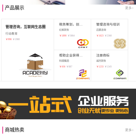
产品展示
更多>
税务筹划，创业增值
管理咨询与培训
管理咨询，互联网生态圈
红枫财务
迈晨咨询
行动教育
￥
1890
￥
5864
￥
1623
￥
2360
￥
998
￥
1980
帮助企业获得知识产权，商标注册
注册商标
科德集团
诚杰财务
￥
456
￥
887
￥
1233
￥
1345
商城热卖
更多>