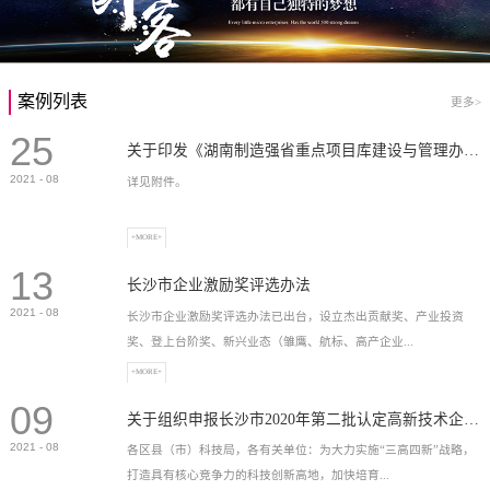
案例列表
更多>
25
关于印发《湖南制造强省重点项目库建设与管理办法》的通知
2021
-
08
详见附件。
+MORE+
13
长沙市企业激励奖评选办法
2021
-
08
长沙市企业激励奖评选办法已出台，设立杰出贡献奖、产业投资
奖、登上台阶奖、新兴业态（雏鹰、航标、高产企业...
+MORE+
09
）奖等，最高奖励2...
关于组织申报长沙市2020年第二批认定高新技术企业奖补的通知
2021
-
08
各区县（市）科技局，各有关单位：为大力实施“三高四新”战略，
打造具有核心竞争力的科技创新高地，加快培育...