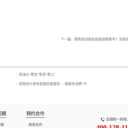
下一篇：
限购变向放松就能拯救楼市？没钱
原油从“黄金”变成“粪土”
西南财大发布家庭财富报告：“报复性消费”不太可能
问题
预约合作
全国统一热线
帮助
商务合作
400-128-1