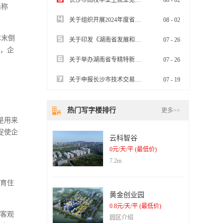
长沙市高校毕业生就业见习基地认定办事指南
08
-
02
简称
关于组织开展2024年度省现代服务业发展专项资金项目申报工作的通知
08
-
02
本末倒
关于印发《湖南省发展和改革委员会落实2024年省政府大抓落实工作激励措施二十条实施方案》的通知
07
-
26
下，企
关于举办湖南省专精特新中小企业“一月一链”投融资对接会（生物医药、绿色食品等特色优势产业专场）的通知
07
-
26
关于申报长沙市技术交易补贴的通知
07
-
19
热门写字楼排行
更多>>
是用来
促使企
云科智谷
0元/天/平 (最低价)
7.2m
培育住
黄金创业园
0.8元/天/平 (最低价)
就客观
园区介绍