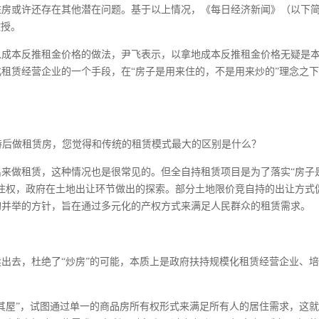
住房或许还存在其他潜在问题。基于以上情况，《每日经济新闻》（以下
教授。
以成本反推租金价格的做法，尹飞表示，以拿地成本反推租金价格无疑是
租赁经营企业的一个手段，在“房子是用来住的，不是用来炒的”理念之
持后做租赁房，您觉得和传统的租赁模式最大的区别是什么？
来做租赁，这种情况也是很常见的。但全自持租赁项目是为了落实“房子
住权，政府在土地出让环节做出的探索。部分土地限价竞自持的出让方式
购并举的方针，旨在通过多元化的产权方式来满足人民群众的租赁需求。
出去，杜绝了“炒房”的可能，本质上是政府扶持规模化租赁经营企业、
其屋”，试图通过单一的商品房所有权形式来满足所有人的居住需求，这