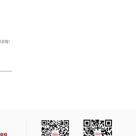
你买啥！
：
188