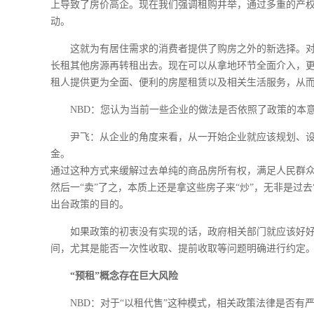
上导致了房价高企。现在我们强调租购并举，通过多重的产权
动。
这就为有居住需求的消费者提供了购房之外的新选择。
长租其他房源再转租出去。现在可以从拿地环节全面介入，
租人提供更为全面、便利的房屋租赁以及相关生活服务，从
NBD：您认为当前一些企业的做法是否依照了政策的本
尹飞：从企业的角度来看，从一开始企业就应该规划、
金。
通过这种方式来缓解过去单纯的商品房所有权，满足人民群
然后一“卖”了之，本质上还是拿这些房子来“炒”，无非是过
出台政策的目的。
如果政策的初衷没有实现的话，政府相关部门就应该好
间，尤其是能否一次性收取、提前收取等问题明确进行约定
“预租”概念存在巨大风险
NBD：对于“以租代售”这种模式，相关政策法律是否有