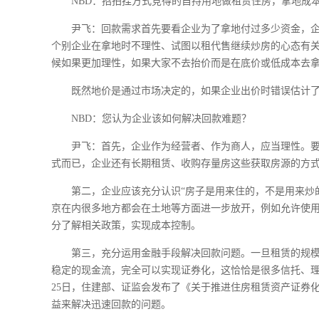
NBD：招拍挂方式竞得的自持用地做租赁住房，拿地成
尹飞：回款需求首先要看企业为了拿地付过多少资金，
个别企业在拿地时不理性、试图以租代售继续炒房的心态有
候如果更加理性，如果大家不去抬价而是在底价或低成本去
既然地价是通过市场决定的，如果企业出价时错误估计
NBD：您认为企业该如何解决回款难题？
尹飞：首先，企业作为经营者、作为商人，应当理性。
式而已，企业还有长期租赁、收购存量房这些获取房源的方
第二，企业应该充分认识“房子是用来住的，不是用来炒
京在内很多地方都会在土地等方面进一步放开，例如允许使
分了解相关政策，实现成本控制。
第三，充分运用金融手段解决回款问题。一旦租赁的规
稳定的现金流，完全可以实现证券化，这恰恰是很多信托、理
25日，住建部、证监会发布了《关于推进住房租赁资产证券
益来解决迅速回款的问题。