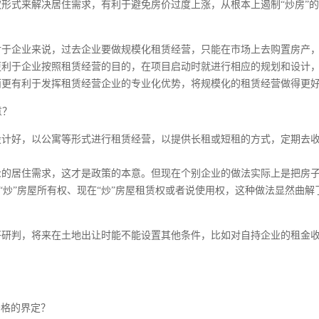
形式来解决居住需求，有利于避免房价过度上涨，从根本上遏制“炒房”
对于企业来说，过去企业要做规模化租赁经营，只能在市场上去购置房产
更利于企业按照租赁经营的目的，在项目启动时就进行相应的规划和设计
而更有利于发挥租赁经营企业的专业化优势，将规模化的租赁经营做得更
意？
设计好，以公寓等形式进行租赁经营，以提供长租或短租的方式，定期去
众的居住需求，这才是政策的本意。但现在个别企业的做法实际上是把房
去“炒”房屋所有权、现在“炒”房屋租赁权或者说使用权，这种做法显然曲解
好研判，将来在土地出让时能不能设置其他条件，比如对自持企业的租金
。
严格的界定？