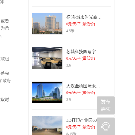
的冲
征鸿·城市时光商务办公楼
，或者
0元/天/平 (最低价)
，为承
4.5米
好。
芯城科技园写字楼出租
0元/天/平 (最低价)
收取租
3.6
子盖完
了政府
大汉金桥国际未来城纯写字楼出租
0元/天/平 (最低价)
收取时
3.9
3D打印产业园6000平米钢结构厂房招租
0元/天/平 (最低价)
8-15米