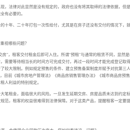
出现，法律对此显然是没有规定的，政府也没有将其取缔的法律依据，但
完全有必要的。
金的十年、二十年打包一次性给付，尤其是在房子还没有交付的情况下，
该重视哪些问题？
交房”，租客交付租金后即可入住。所谓“预租”与通常的租赁不同，显然是
后，需要等待相当长的时间方可完成交付，再过一段时间才能完成登记取
行了较大限制。例如规定预售的条件、建立预售备案制度并赋予对抗第三
”，目前《城市房地产管理法》《商品房销售管理办法》《城市商品房预
承租人利益的特别规定。
付一大笔租金，面临很大的风险。一旦发生延期交房、房屋品质未达到约定
度规范，租客的权益很难得到法律保障。对于这类产品，提醒租客一定要