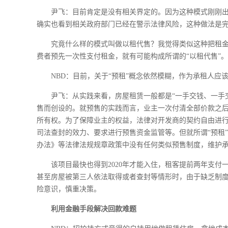
尹飞：目前肯定是没有相关界定的。因为这种模式刚刚
确实也看到相关政府部门已经在警示法律风险，这种做法是
究竟什么样的模式叫做以租代售？我觉得类似这种把租
费者预先一次性支付租金，就有可能构成所谓的“以租代售”。
NBD：目前，关于“预租”概念依然模糊，作为承租人应
尹飞：从实践来看，房屋租赁一般都是“一手交钱、一手
售而创设的。就预售的实践而言，业主一次付清全部价款之
所有权。为了保障业主的权益，法律对开发商的契约自由进
司法查封的效力、要求进行预售资金监管等。但就所谓“预租
办法》等法律法规规章政策中没有任何类似预售制度，维护
该项目最快也得到2020年才能入住，租客提前两年支
甚至房屋被第三人依法取得或者查封等情形时，由于缺乏制
险意识，慎重决策。
利用金融手段解决回款难题