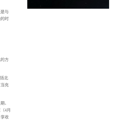
还是与
地的时
化的方
包括北
应当充
长期、
（4月
分享收