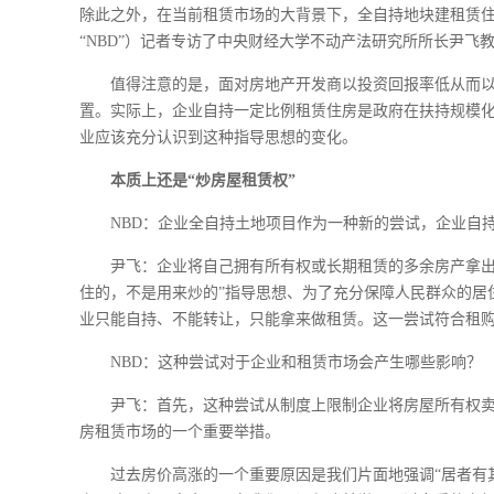
除此之外，在当前租赁市场的大背景下，全自持地块建租赁
“NBD”）记者专访了中央财经大学不动产法研究所所长尹飞
值得注意的是，面对房地产开发商以投资回报率低从而
置。实际上，企业自持一定比例租赁住房是政府在扶持规模化
业应该充分认识到这种指导思想的变化。
本质上还是“炒房屋租赁权”
NBD：企业全自持土地项目作为一种新的尝试，企业自
尹飞：企业将自己拥有所有权或长期租赁的多余房产拿出
住的，不是用来炒的”指导思想、为了充分保障人民群众的居
业只能自持、不能转让，只能拿来做租赁。这一尝试符合租
NBD：这种尝试对于企业和租赁市场会产生哪些影响？
尹飞：首先，这种尝试从制度上限制企业将房屋所有权卖
房租赁市场的一个重要举措。
过去房价高涨的一个重要原因是我们片面地强调“居者有