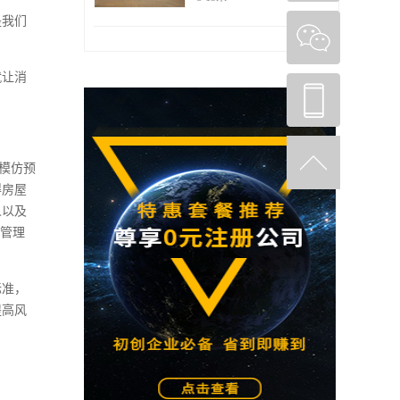
是我们
就让消
模仿预
得房屋
人以及
售管理
标准，
提高风