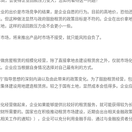
本高，会使得企业回款压力变大，您如何看待这一问题？
企业的出价是市场竞争的结果，是企业自愿的行为。目前的高地价，恐怕
关。但这种做法显然与政府鼓励租赁的政策目标是不符的。企业在出价拿
拿地，这样的话回款压力会不会更小一些。
了市场，将来推出产品时市场不接受，就只能风险自负了。
要做房屋租赁的规模化经营，除了直接拿地去建设租赁房之外，仅就市场
式。企业应当根据自身情况选择对自己最有利的方式。
的”指导思想的深刻内涵以及由此带来的政策变化。为了鼓励租赁经营，
用集体建设用地建造租赁房。较之于国有土地，显然成本会低得多。企业
模化经营做起来，企业如果能够提供比较好的租赁服务，就可能获得较为
财所需要的。国家也在积极推动租赁市场建设，近期会出台相关金融政策
化相关工作的通知》），企业可以充分利用金融手段、通过与金融投资者