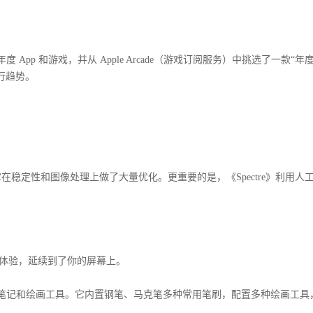
出一款年度 App 和游戏，并从 Apple Arcade（游戏订阅服务）中挑选了一款“年
流行趋势。
它在稳定性和图像处理上做了大量优化。更重要的是，《Spectre》利用人
优雅体验，延续到了你的屏幕上。
它是一款笔记和绘画工具。它内置钢笔、马克笔多种常用笔刷，配置多种绘画工具