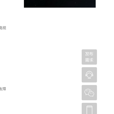
、电视
友障