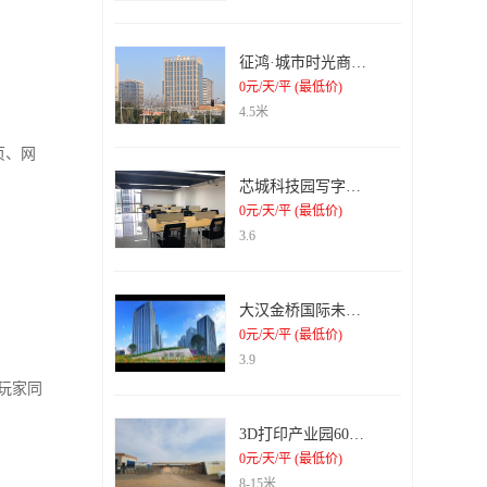
征鸿·城市时光商务办公楼
0元/天/平 (最低价)
4.5米
跨页、网
芯城科技园写字楼出租
0元/天/平 (最低价)
3.6
大汉金桥国际未来城纯写字楼出租
0元/天/平 (最低价)
3.9
玩家同
3D打印产业园6000平米钢结构厂房招租
0元/天/平 (最低价)
8-15米