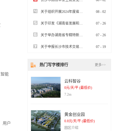
长沙市高校毕业生就业见习基地认定办事指南
08
-
02
关于组织开展2024年度省现代服务业发展专项资金项目申报工作的通知
08
-
02
关于印发《湖南省发展和改革委员会落实2024年省政府大抓落实工作激励措施二十条实施方案》的通知
07
-
26
度
关于举办湖南省专精特新中小企业“一月一链”投融资对接会（生物医药、绿色食品等特色优势产业专场）的通知
07
-
26
关于申报长沙市技术交易补贴的通知
07
-
19
热门写字楼排行
更多>>
工智能
云科智谷
0元/天/平 (最低价)
7.2m
黄金创业园
0.8元/天/平 (最低价)
，用户
园区介绍