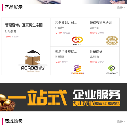
产品展示
更多>
税务筹划，创业增值
管理咨询与培训
管理咨询，互联网生态圈
红枫财务
迈晨咨询
行动教育
￥
1890
￥
5864
￥
1623
￥
2360
￥
998
￥
1980
帮助企业获得知识产权，商标注册
注册商标
科德集团
诚杰财务
￥
456
￥
887
￥
1233
￥
1345
商城热卖
更多>