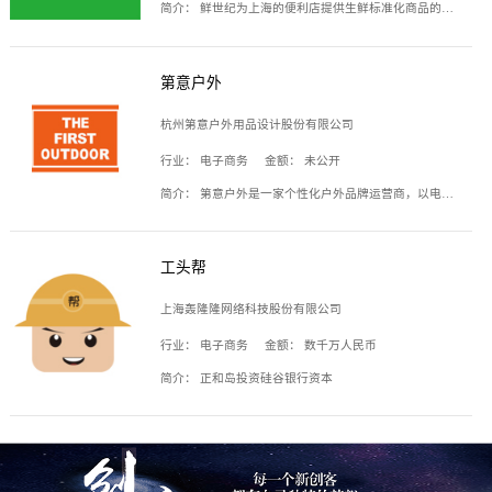
简介：
鲜世纪为上海的便利店提供生鲜标准化商品的供应链服务，帮商家解决生鲜采购、运营问题，帮助商家销售。平台提供的商品覆盖果蔬肉类、常温与低温奶制品、冷冻食品、零食饮料、粮油副食、居家洗护等多个品类，上架SKU3000余个。公司建立了近万平方米的仓储场地和物流配送体系，为合作商家提供快速配送服务。
第意户外
杭州第意户外用品设计股份有限公司
行业：
电子商务
金额：
未公开
简介：
第意户外是一家个性化户外品牌运营商，以电子商务为主要载体，主要从事户外产品的设计、生产、销售业务，产品包含冲锋衣、户外鞋、户外背包等。
工头帮
上海轰隆隆网络科技股份有限公司
行业：
电子商务
金额：
数千万人民币
简介：
正和岛投资硅谷银行资本