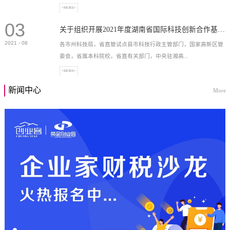
+MORE+
03
高新技术企业，充分...
关于组织开展2021年度湖南省国际科技创新合作基地申报工作的通知
2021
-
08
各市州科技局，省直管试点县市科技行政主管部门，国家高新区管
委会，省属本科院校，省直有关部门，中央驻湘高...
+MORE+
新闻中心
More
校和科研院所，各有...