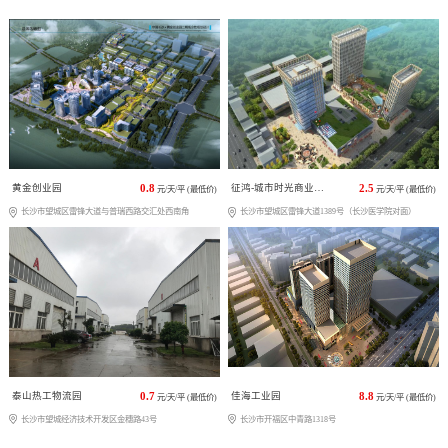
黄金创业园
0.8
征鸿-城市时光商业广场
2.5
元/天/平 (最低价)
元/天/平 (最低价)
长沙市望城区雷锋大道与普瑞西路交汇处西南角
长沙市望城区雷锋大道1389号（长沙医学院对面）
泰山热工物流园
0.7
佳海工业园
8.8
元/天/平 (最低价)
元/天/平 (最低价)
长沙市望城经济技术开发区金穗路43号
长沙市开福区中青路1318号