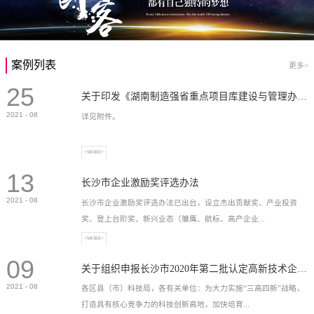
案例列表
更多>
25
关于印发《湖南制造强省重点项目库建设与管理办法》的通知
2021
-
08
详见附件。
+MORE+
13
长沙市企业激励奖评选办法
2021
-
08
长沙市企业激励奖评选办法已出台，设立杰出贡献奖、产业投资
奖、登上台阶奖、新兴业态（雏鹰、航标、高产企业...
+MORE+
09
）奖等，最高奖励2...
关于组织申报长沙市2020年第二批认定高新技术企业奖补的通知
2021
-
08
各区县（市）科技局，各有关单位：为大力实施“三高四新”战略，
打造具有核心竞争力的科技创新高地，加快培育...