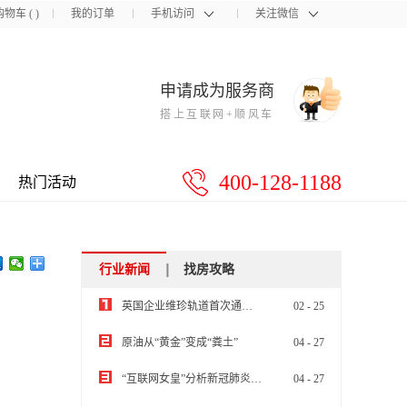
购物车
(
)
我的订单
手机访问
关注微信
申请成为服务商
搭上互联网+顺风车
400-128-1188
热门活动
行业新闻
找房攻略
英国企业维珍轨道首次通过飞机+火箭成功将10颗小卫星送入太空
02
-
25
原油从“黄金”变成“粪土”
04
-
27
“互联网女皇”分析新冠肺炎疫情将带来经济娱乐行业洗牌
04
-
27