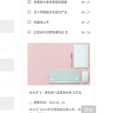
西南财大发布家庭财富报告：“报复性消费”不太可能
04
-
27
无人驾驶船正在成为产业前沿热点
04
-
27
机器读心术
04
-
27
比亚迪与日野签署协议 合作开发纯电动商用车
04
-
24
科大讯飞：净利润八成来自补助 20亿无形资产虚胖
更新时间：
2020
-
04
-
24
科大讯飞2019年经营数据近期公布，仅看数