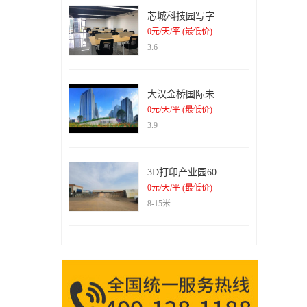
元，较去年同期增长51.12%。 单看年报
芯城科技园写字楼出租
数据，似乎毫无破绽。但是细细剖开利润组
成，不难发现科大讯飞净利润最大的增长
0元/天/平 (最低价)
点，其实是政府补助。 数据显示，科大
3.6
讯飞2019年收到政府补助4.45亿元，较2018
年同期的2.26亿元增长96.9%，远超净利润
的增幅。值得注意的是，2019年公司收到递
延收益相关的政府补助合计2.19亿元，如果
大汉金桥国际未来城纯写字楼出租
加上政府补助的4.45亿元，2019年公司合计
0元/天/平 (最低价)
政府补助相关收益6.63亿元，占净利润的比
3.9
例约为80.95%(未扣税)。科大讯飞的净利润
还通过费用资本化这一财技手段进行了“粉
饰”。 研发费用资本化率由企业自行...
3D打印产业园6000平米钢结构厂房招租
0元/天/平 (最低价)
8-15米