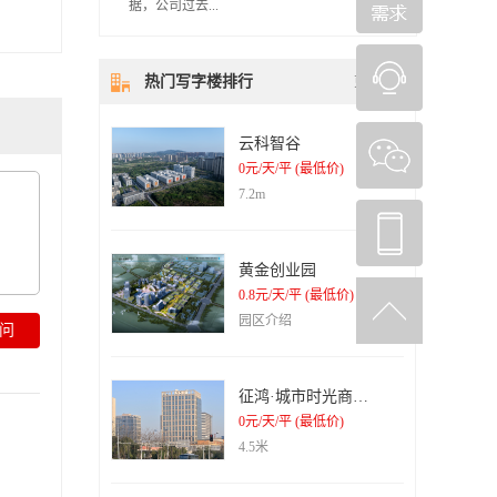
据，公司过去...
一年表现非常亮眼。但是亮眼背后却暴露出
热门写字楼排行
更多>>
了不少问题。科大讯飞收到的政府补贴仍在
攀升，占净利润比例越来越高。此外，科大
讯飞营收具有很强的局域性特征，并未体现
云科智谷
其全球化特性。长期来看，这些问题对于科
大讯飞而言，是致命的。 靠政府补助的
0元/天/平 (最低价)
净利润 年报数据显示，2019年科大讯飞
7.2m
营业收入100.79亿元，同比增长27.3%，归
母净利润为8.19亿元，较去年同期增长
51.12%。 单看年报数据，似乎毫无破
绽。但是细细剖开利润组成，不难发现科大
黄金创业园
讯飞净利润最大的增长点，其实是政府补
0.8元/天/平 (最低价)
助。 数据显示，科大讯飞2019年收到政
园区介绍
府补助4.45亿元，较2018年同期的2.26亿元
增长96.9%，远超净利润的增幅。值得注意
的是，2019年公司收到递延收益相关的政府
补助合计2.19亿元，如果加上政府补助的
征鸿·城市时光商务办公楼
4.45亿元，2019年公司合计政府补助相关收
0元/天/平 (最低价)
益6.63亿元，占净利润的比例约为80.95%(未
扣税)。 靠政府补助的净利润 年报数
4.5米
据显示，2019年科大讯飞营业收入100.79亿
元，同比增长27.3%，归母净利润为8.19亿