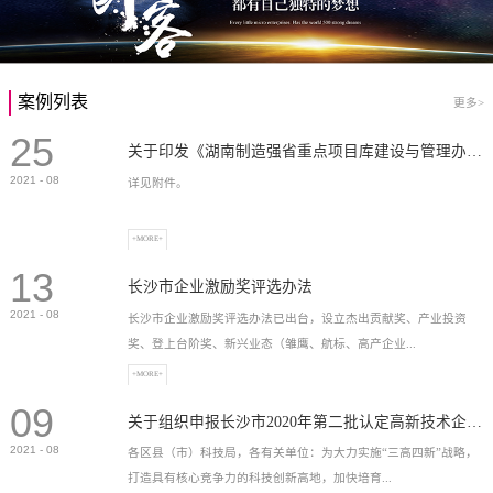
案例列表
更多>
25
关于印发《湖南制造强省重点项目库建设与管理办法》的通知
2021
-
08
详见附件。
+MORE+
13
长沙市企业激励奖评选办法
2021
-
08
长沙市企业激励奖评选办法已出台，设立杰出贡献奖、产业投资
奖、登上台阶奖、新兴业态（雏鹰、航标、高产企业...
+MORE+
09
）奖等，最高奖励2...
关于组织申报长沙市2020年第二批认定高新技术企业奖补的通知
2021
-
08
各区县（市）科技局，各有关单位：为大力实施“三高四新”战略，
打造具有核心竞争力的科技创新高地，加快培育...