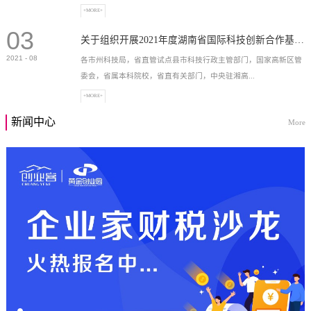
+MORE+
03
高新技术企业，充分...
关于组织开展2021年度湖南省国际科技创新合作基地申报工作的通知
2021
-
08
各市州科技局，省直管试点县市科技行政主管部门，国家高新区管
委会，省属本科院校，省直有关部门，中央驻湘高...
+MORE+
新闻中心
More
校和科研院所，各有...