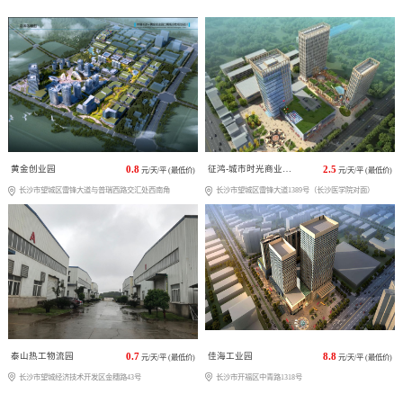
黄金创业园
0.8
征鸿-城市时光商业广场
2.5
元/天/平 (最低价)
元/天/平 (最低价)
长沙市望城区雷锋大道与普瑞西路交汇处西南角
长沙市望城区雷锋大道1389号（长沙医学院对面）
泰山热工物流园
0.7
佳海工业园
8.8
元/天/平 (最低价)
元/天/平 (最低价)
长沙市望城经济技术开发区金穗路43号
长沙市开福区中青路1318号