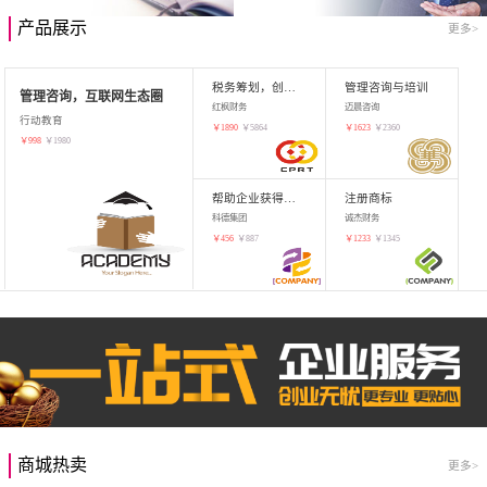
产品展示
更多>
税务筹划，创业增值
管理咨询与培训
管理咨询，互联网生态圈
红枫财务
迈晨咨询
行动教育
￥
1890
￥
5864
￥
1623
￥
2360
￥
998
￥
1980
帮助企业获得知识产权，商标注册
注册商标
科德集团
诚杰财务
￥
456
￥
887
￥
1233
￥
1345
商城热卖
更多>