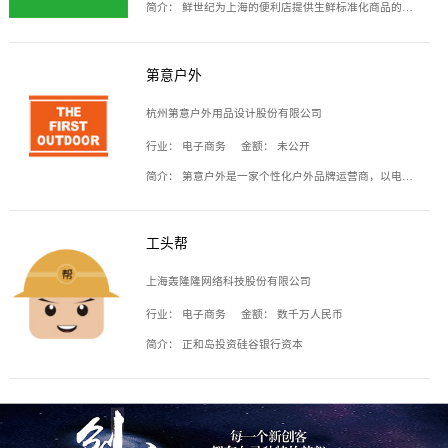
简介：
鲜世纪为上海的便利店提供生鲜标准化商品的供应链服务，帮商家解决生鲜采购、运营问题，帮助商家销售。平台提供的商品覆盖果蔬肉类、常温与低温奶制品、冷冻食品、零食饮料、粮油副食、居家洗护等多个品类，上架SKU3000余个。公司建立了近万平方米的仓储场地和物流配送体系，为合作商家提供快速配送服务。
第意户外
杭州第意户外用品设计股份有限公司
行业：
电子商务
金额：
未公开
简介：
第意户外是一家个性化户外品牌运营商，以电子商务为主要载体，主要从事户外产品的设计、生产、销售业务，产品包含冲锋衣、户外鞋、户外背包等。
工头帮
上海轰隆隆网络科技股份有限公司
行业：
电子商务
金额：
数千万人民币
简介：
正和岛投资硅谷银行资本