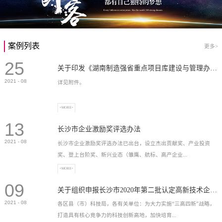
案例列表
更多>
25
关于印发《湖南制造强省重点项目库建设与管理办法》的通知
2021
-
08
详见附件。
+MORE+
13
长沙市企业激励奖评选办法
2021
-
08
长沙市企业激励奖评选办法已出台，设立杰出贡献奖、产业投资
奖、登上台阶奖、新兴业态（雏鹰、航标、高产企业...
+MORE+
09
）奖等，最高奖励2...
关于组织申报长沙市2020年第二批认定高新技术企业奖补的通知
2021
-
08
各区县（市）科技局，各有关单位：为大力实施“三高四新”战略，
打造具有核心竞争力的科技创新高地，加快培育...