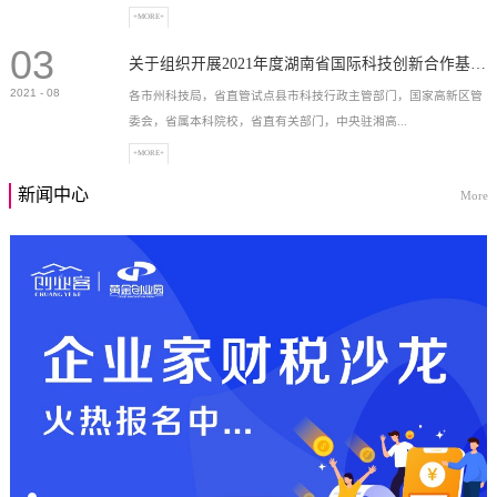
+MORE+
03
高新技术企业，充分...
关于组织开展2021年度湖南省国际科技创新合作基地申报工作的通知
2021
-
08
各市州科技局，省直管试点县市科技行政主管部门，国家高新区管
委会，省属本科院校，省直有关部门，中央驻湘高...
+MORE+
新闻中心
More
校和科研院所，各有...