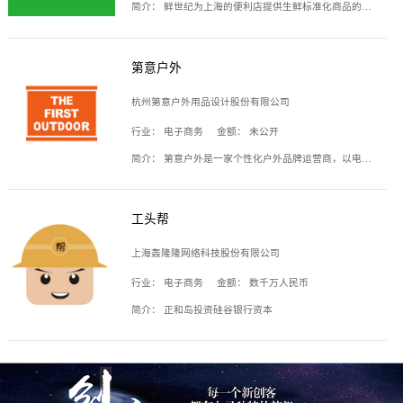
简介：
鲜世纪为上海的便利店提供生鲜标准化商品的供应链服务，帮商家解决生鲜采购、运营问题，帮助商家销售。平台提供的商品覆盖果蔬肉类、常温与低温奶制品、冷冻食品、零食饮料、粮油副食、居家洗护等多个品类，上架SKU3000余个。公司建立了近万平方米的仓储场地和物流配送体系，为合作商家提供快速配送服务。
第意户外
杭州第意户外用品设计股份有限公司
行业：
电子商务
金额：
未公开
简介：
第意户外是一家个性化户外品牌运营商，以电子商务为主要载体，主要从事户外产品的设计、生产、销售业务，产品包含冲锋衣、户外鞋、户外背包等。
工头帮
上海轰隆隆网络科技股份有限公司
行业：
电子商务
金额：
数千万人民币
简介：
正和岛投资硅谷银行资本