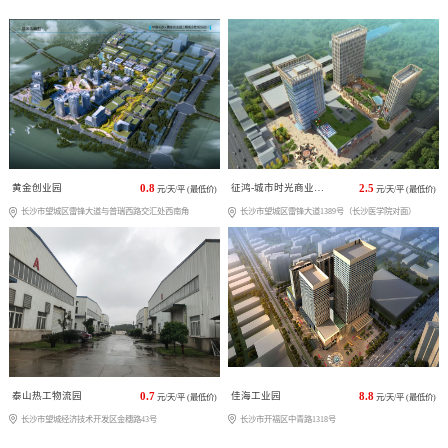
黄金创业园
0.8
征鸿-城市时光商业广场
2.5
元/天/平 (最低价)
元/天/平 (最低价)
长沙市望城区雷锋大道与普瑞西路交汇处西南角
长沙市望城区雷锋大道1389号（长沙医学院对面）
泰山热工物流园
0.7
佳海工业园
8.8
元/天/平 (最低价)
元/天/平 (最低价)
长沙市望城经济技术开发区金穗路43号
长沙市开福区中青路1318号