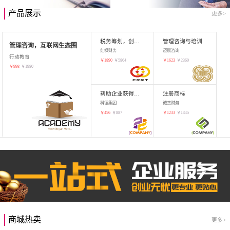
产品展示
更多>
税务筹划，创业增值
管理咨询与培训
管理咨询，互联网生态圈
红枫财务
迈晨咨询
行动教育
￥
1890
￥
5864
￥
1623
￥
2360
￥
998
￥
1980
帮助企业获得知识产权，商标注册
注册商标
科德集团
诚杰财务
￥
456
￥
887
￥
1233
￥
1345
商城热卖
更多>