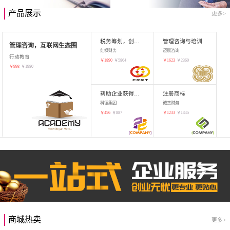
产品展示
更多>
税务筹划，创业增值
管理咨询与培训
管理咨询，互联网生态圈
红枫财务
迈晨咨询
行动教育
￥
1890
￥
5864
￥
1623
￥
2360
￥
998
￥
1980
帮助企业获得知识产权，商标注册
注册商标
科德集团
诚杰财务
￥
456
￥
887
￥
1233
￥
1345
商城热卖
更多>