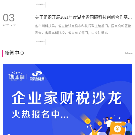
+MORE+
03
高新技术企业，充分...
关于组织开展2021年度湖南省国际科技创新合作基地申报工作的通知
2021
-
08
各市州科技局，省直管试点县市科技行政主管部门，国家高新区管
委会，省属本科院校，省直有关部门，中央驻湘高...
+MORE+
新闻中心
More
校和科研院所，各有...