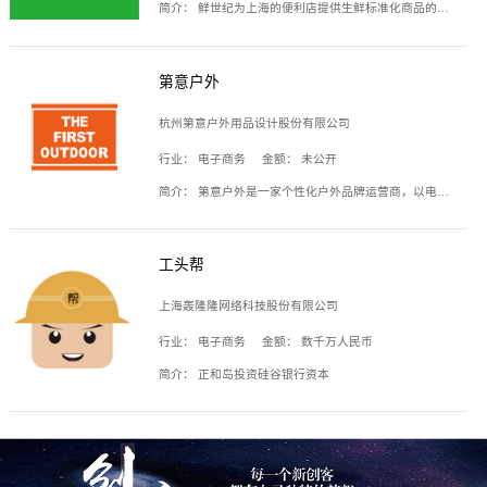
简介：
鲜世纪为上海的便利店提供生鲜标准化商品的供应链服务，帮商家解决生鲜采购、运营问题，帮助商家销售。平台提供的商品覆盖果蔬肉类、常温与低温奶制品、冷冻食品、零食饮料、粮油副食、居家洗护等多个品类，上架SKU3000余个。公司建立了近万平方米的仓储场地和物流配送体系，为合作商家提供快速配送服务。
第意户外
杭州第意户外用品设计股份有限公司
行业：
电子商务
金额：
未公开
简介：
第意户外是一家个性化户外品牌运营商，以电子商务为主要载体，主要从事户外产品的设计、生产、销售业务，产品包含冲锋衣、户外鞋、户外背包等。
工头帮
上海轰隆隆网络科技股份有限公司
行业：
电子商务
金额：
数千万人民币
简介：
正和岛投资硅谷银行资本