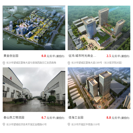
黄金创业园
0.8
征鸿-城市时光商业广场
2.5
元/天/平 (最低价)
元/天/平 (最低价)
长沙市望城区雷锋大道与普瑞西路交汇处西南角
长沙市望城区雷锋大道1389号（长沙医学院对面）
泰山热工物流园
0.7
佳海工业园
8.8
元/天/平 (最低价)
元/天/平 (最低价)
长沙市望城经济技术开发区金穗路43号
长沙市开福区中青路1318号