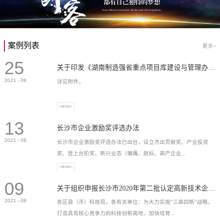
案例列表
更多>
25
关于印发《湖南制造强省重点项目库建设与管理办法》的通知
2021
-
08
详见附件。
+MORE+
13
长沙市企业激励奖评选办法
2021
-
08
长沙市企业激励奖评选办法已出台，设立杰出贡献奖、产业投资
奖、登上台阶奖、新兴业态（雏鹰、航标、高产企业...
+MORE+
09
）奖等，最高奖励2...
关于组织申报长沙市2020年第二批认定高新技术企业奖补的通知
2021
-
08
各区县（市）科技局，各有关单位：为大力实施“三高四新”战略，
打造具有核心竞争力的科技创新高地，加快培育...