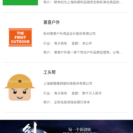
简介：
鲜世纪为上海的便利店提供生鲜标准化商品的供应链服务，帮商家解决生鲜采购、运营问题，帮助商家销售。平台提供的商品覆盖果蔬肉类、常温与低温奶制品、冷冻食品、零食饮料、粮油副食、居家洗护等多个品类，上架SKU3000余个。公司建立了近万平方米的仓储场地和物流配送体系，为合作商家提供快速配送服务。
第意户外
杭州第意户外用品设计股份有限公司
行业：
电子商务
金额：
未公开
简介：
第意户外是一家个性化户外品牌运营商，以电子商务为主要载体，主要从事户外产品的设计、生产、销售业务，产品包含冲锋衣、户外鞋、户外背包等。
工头帮
上海轰隆隆网络科技股份有限公司
行业：
电子商务
金额：
数千万人民币
简介：
正和岛投资硅谷银行资本