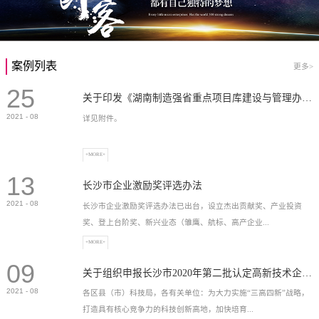
案例列表
更多>
25
关于印发《湖南制造强省重点项目库建设与管理办法》的通知
2021
-
08
详见附件。
+MORE+
13
长沙市企业激励奖评选办法
2021
-
08
长沙市企业激励奖评选办法已出台，设立杰出贡献奖、产业投资
奖、登上台阶奖、新兴业态（雏鹰、航标、高产企业...
+MORE+
09
）奖等，最高奖励2...
关于组织申报长沙市2020年第二批认定高新技术企业奖补的通知
2021
-
08
各区县（市）科技局，各有关单位：为大力实施“三高四新”战略，
打造具有核心竞争力的科技创新高地，加快培育...