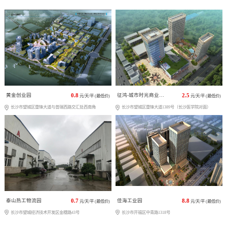
黄金创业园
0.8
征鸿-城市时光商业广场
2.5
元/天/平 (最低价)
元/天/平 (最低价)
长沙市望城区雷锋大道与普瑞西路交汇处西南角
长沙市望城区雷锋大道1389号（长沙医学院对面）
泰山热工物流园
0.7
佳海工业园
8.8
元/天/平 (最低价)
元/天/平 (最低价)
长沙市望城经济技术开发区金穗路43号
长沙市开福区中青路1318号