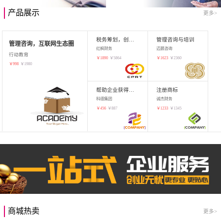
产品展示
更多>
税务筹划，创业增值
管理咨询与培训
管理咨询，互联网生态圈
红枫财务
迈晨咨询
行动教育
￥
1890
￥
5864
￥
1623
￥
2360
￥
998
￥
1980
帮助企业获得知识产权，商标注册
注册商标
科德集团
诚杰财务
￥
456
￥
887
￥
1233
￥
1345
商城热卖
更多>