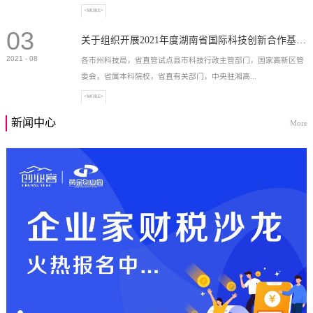
+MORE+
03
高新技术企业，充分...
关于组织开展2021年度湖南省国际科技创新合作基地申报工作的通知
2021
-
08
各市州科技局，省直管试点县市科技行政主管部门，国家高新区管
委会，省属本科院校，省直有关部门，中央驻湘高...
+MORE+
新闻中心
More
校和科研院所，各有...