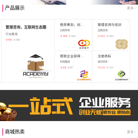
产品展示
更多>
税务筹划，创业增值
管理咨询与培训
管理咨询，互联网生态圈
红枫财务
迈晨咨询
行动教育
￥
1890
￥
5864
￥
1623
￥
2360
￥
998
￥
1980
帮助企业获得知识产权，商标注册
注册商标
科德集团
诚杰财务
￥
456
￥
887
￥
1233
￥
1345
商城热卖
更多>