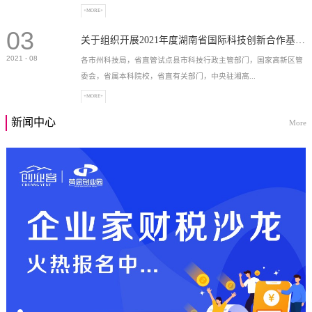
+MORE+
03
高新技术企业，充分...
关于组织开展2021年度湖南省国际科技创新合作基地申报工作的通知
2021
-
08
各市州科技局，省直管试点县市科技行政主管部门，国家高新区管
委会，省属本科院校，省直有关部门，中央驻湘高...
+MORE+
新闻中心
More
校和科研院所，各有...