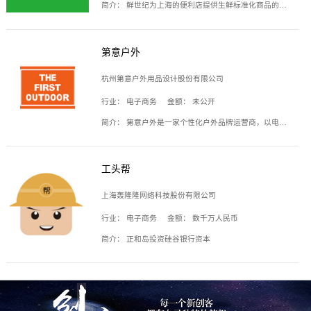
简介：
鲜世纪为上海的便利店提供生鲜标准化商品的供应链服务，帮商家解决生鲜采购、运营问题，帮助商家销售。平台提供的商品覆盖果蔬肉类、常温与低温奶制品、冷冻食品、零食饮料、粮油副食、居家洗护等多个品类，上架SKU3000余个。公司建立了近万平方米的仓储场地和物流配送体系，为合作商家提供快速配送服务。
第意户外
杭州第意户外用品设计股份有限公司
行业：
电子商务
金额：
未公开
简介：
第意户外是一家个性化户外品牌运营商，以电子商务为主要载体，主要从事户外产品的设计、生产、销售业务，产品包含冲锋衣、户外鞋、户外背包等。
工头帮
上海轰隆隆网络科技股份有限公司
行业：
电子商务
金额：
数千万人民币
简介：
正和岛投资硅谷银行资本