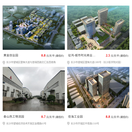
黄金创业园
0.8
征鸿-城市时光商业广场
2.5
元/天/平 (最低价)
元/天/平 (最低价)
长沙市望城区雷锋大道与普瑞西路交汇处西南角
长沙市望城区雷锋大道1389号（长沙医学院对面）
泰山热工物流园
0.7
佳海工业园
8.8
元/天/平 (最低价)
元/天/平 (最低价)
长沙市望城经济技术开发区金穗路43号
长沙市开福区中青路1318号