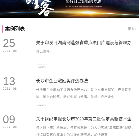
案例列表
更多>
25
关于印发《湖南制造强省重点项目库建设与管理办法》的通知
2021
-
08
详见附件。
+MORE+
13
长沙市企业激励奖评选办法
2021
-
08
长沙市企业激励奖评选办法已出台，设立杰出贡献奖、产业投资
奖、登上台阶奖、新兴业态（雏鹰、航标、高产企业...
+MORE+
09
）奖等，最高奖励2...
关于组织申报长沙市2020年第二批认定高新技术企业奖补的通知
2021
-
08
各区县（市）科技局，各有关单位：为大力实施“三高四新”战略，
打造具有核心竞争力的科技创新高地，加快培育...