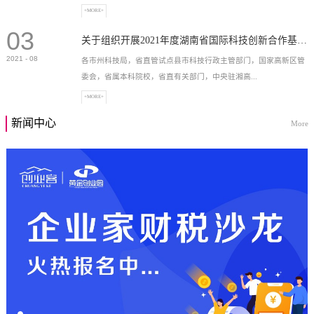
+MORE+
03
高新技术企业，充分...
关于组织开展2021年度湖南省国际科技创新合作基地申报工作的通知
2021
-
08
各市州科技局，省直管试点县市科技行政主管部门，国家高新区管
委会，省属本科院校，省直有关部门，中央驻湘高...
+MORE+
新闻中心
More
校和科研院所，各有...