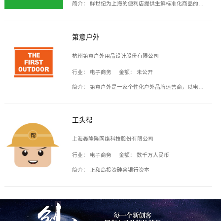
简介：
鲜世纪为上海的便利店提供生鲜标准化商品的供应链服务，帮商家解决生鲜采购、运营问题，帮助商家销售。平台提供的商品覆盖果蔬肉类、常温与低温奶制品、冷冻食品、零食饮料、粮油副食、居家洗护等多个品类，上架SKU3000余个。公司建立了近万平方米的仓储场地和物流配送体系，为合作商家提供快速配送服务。
第意户外
杭州第意户外用品设计股份有限公司
行业：
电子商务
金额：
未公开
简介：
第意户外是一家个性化户外品牌运营商，以电子商务为主要载体，主要从事户外产品的设计、生产、销售业务，产品包含冲锋衣、户外鞋、户外背包等。
工头帮
上海轰隆隆网络科技股份有限公司
行业：
电子商务
金额：
数千万人民币
简介：
正和岛投资硅谷银行资本