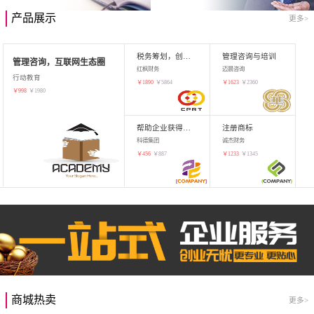
产品展示
更多>
税务筹划，创业增值
管理咨询与培训
管理咨询，互联网生态圈
红枫财务
迈晨咨询
行动教育
￥
1890
￥
5864
￥
1623
￥
2360
￥
998
￥
1980
帮助企业获得知识产权，商标注册
注册商标
科德集团
诚杰财务
￥
456
￥
887
￥
1233
￥
1345
商城热卖
更多>