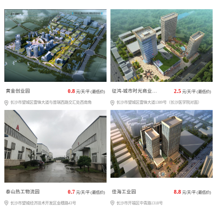
黄金创业园
0.8
征鸿-城市时光商业广场
2.5
元/天/平 (最低价)
元/天/平 (最低价)
长沙市望城区雷锋大道与普瑞西路交汇处西南角
长沙市望城区雷锋大道1389号（长沙医学院对面）
泰山热工物流园
0.7
佳海工业园
8.8
元/天/平 (最低价)
元/天/平 (最低价)
长沙市望城经济技术开发区金穗路43号
长沙市开福区中青路1318号