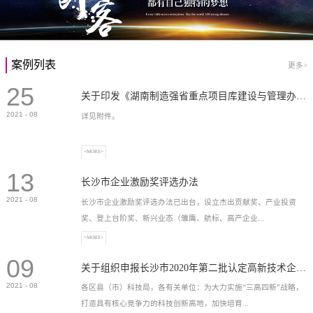
案例列表
更多>
25
关于印发《湖南制造强省重点项目库建设与管理办法》的通知
2021
-
08
详见附件。
+MORE+
13
长沙市企业激励奖评选办法
2021
-
08
长沙市企业激励奖评选办法已出台，设立杰出贡献奖、产业投资
奖、登上台阶奖、新兴业态（雏鹰、航标、高产企业...
+MORE+
09
）奖等，最高奖励2...
关于组织申报长沙市2020年第二批认定高新技术企业奖补的通知
2021
-
08
各区县（市）科技局，各有关单位：为大力实施“三高四新”战略，
打造具有核心竞争力的科技创新高地，加快培育...