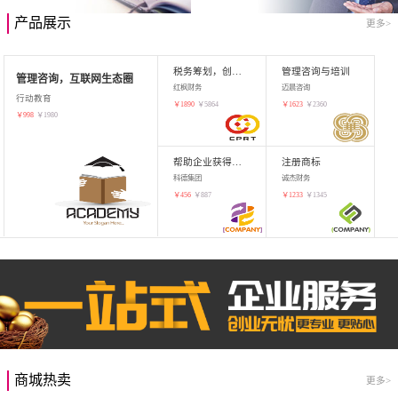
产品展示
更多>
税务筹划，创业增值
管理咨询与培训
管理咨询，互联网生态圈
红枫财务
迈晨咨询
行动教育
￥
1890
￥
5864
￥
1623
￥
2360
￥
998
￥
1980
帮助企业获得知识产权，商标注册
注册商标
科德集团
诚杰财务
￥
456
￥
887
￥
1233
￥
1345
商城热卖
更多>