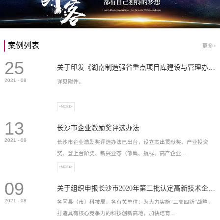
案例列表
更多>
25
关于印发《湖南制造强省重点项目库建设与管理办法》的通知
2021
-
08
详见附件。
+MORE+
13
长沙市企业激励奖评选办法
2021
-
08
长沙市企业激励奖评选办法已出台，设立杰出贡献奖、产业投资
奖、登上台阶奖、新兴业态（雏鹰、航标、高产企业...
+MORE+
09
）奖等，最高奖励2...
关于组织申报长沙市2020年第二批认定高新技术企业奖补的通知
2021
-
08
各区县（市）科技局，各有关单位：为大力实施“三高四新”战略，
打造具有核心竞争力的科技创新高地，加快培育...