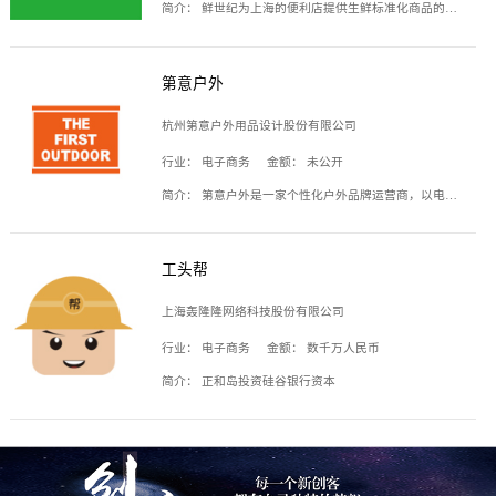
简介：
鲜世纪为上海的便利店提供生鲜标准化商品的供应链服务，帮商家解决生鲜采购、运营问题，帮助商家销售。平台提供的商品覆盖果蔬肉类、常温与低温奶制品、冷冻食品、零食饮料、粮油副食、居家洗护等多个品类，上架SKU3000余个。公司建立了近万平方米的仓储场地和物流配送体系，为合作商家提供快速配送服务。
第意户外
杭州第意户外用品设计股份有限公司
行业：
电子商务
金额：
未公开
简介：
第意户外是一家个性化户外品牌运营商，以电子商务为主要载体，主要从事户外产品的设计、生产、销售业务，产品包含冲锋衣、户外鞋、户外背包等。
工头帮
上海轰隆隆网络科技股份有限公司
行业：
电子商务
金额：
数千万人民币
简介：
正和岛投资硅谷银行资本