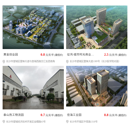
黄金创业园
0.8
征鸿-城市时光商业广场
2.5
元/天/平 (最低价)
元/天/平 (最低价)
长沙市望城区雷锋大道与普瑞西路交汇处西南角
长沙市望城区雷锋大道1389号（长沙医学院对面）
泰山热工物流园
0.7
佳海工业园
8.8
元/天/平 (最低价)
元/天/平 (最低价)
长沙市望城经济技术开发区金穗路43号
长沙市开福区中青路1318号