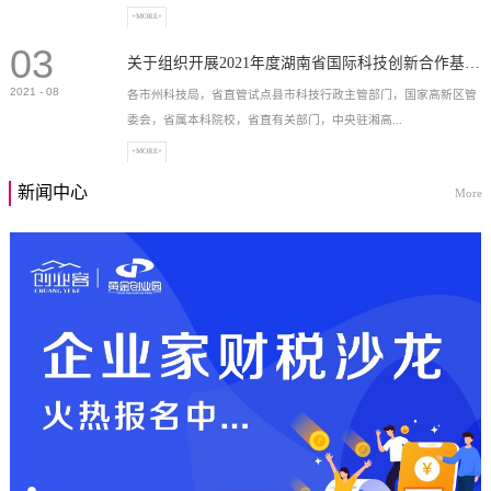
+MORE+
03
高新技术企业，充分...
关于组织开展2021年度湖南省国际科技创新合作基地申报工作的通知
2021
-
08
各市州科技局，省直管试点县市科技行政主管部门，国家高新区管
委会，省属本科院校，省直有关部门，中央驻湘高...
+MORE+
新闻中心
More
校和科研院所，各有...