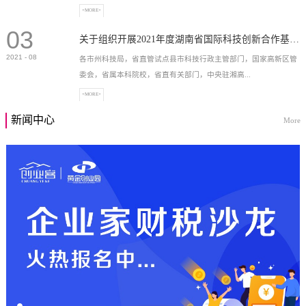
+MORE+
03
高新技术企业，充分...
关于组织开展2021年度湖南省国际科技创新合作基地申报工作的通知
2021
-
08
各市州科技局，省直管试点县市科技行政主管部门，国家高新区管
委会，省属本科院校，省直有关部门，中央驻湘高...
+MORE+
新闻中心
More
校和科研院所，各有...