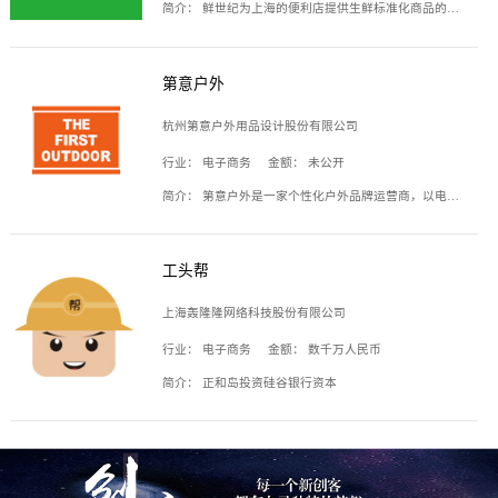
简介：
鲜世纪为上海的便利店提供生鲜标准化商品的供应链服务，帮商家解决生鲜采购、运营问题，帮助商家销售。平台提供的商品覆盖果蔬肉类、常温与低温奶制品、冷冻食品、零食饮料、粮油副食、居家洗护等多个品类，上架SKU3000余个。公司建立了近万平方米的仓储场地和物流配送体系，为合作商家提供快速配送服务。
第意户外
杭州第意户外用品设计股份有限公司
行业：
电子商务
金额：
未公开
简介：
第意户外是一家个性化户外品牌运营商，以电子商务为主要载体，主要从事户外产品的设计、生产、销售业务，产品包含冲锋衣、户外鞋、户外背包等。
工头帮
上海轰隆隆网络科技股份有限公司
行业：
电子商务
金额：
数千万人民币
简介：
正和岛投资硅谷银行资本