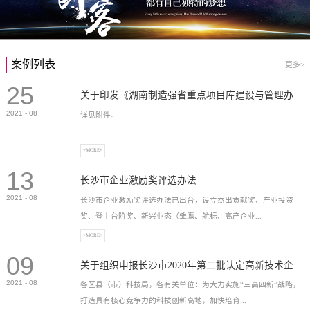
案例列表
更多>
25
关于印发《湖南制造强省重点项目库建设与管理办法》的通知
2021
-
08
详见附件。
+MORE+
13
长沙市企业激励奖评选办法
2021
-
08
长沙市企业激励奖评选办法已出台，设立杰出贡献奖、产业投资
奖、登上台阶奖、新兴业态（雏鹰、航标、高产企业...
+MORE+
09
）奖等，最高奖励2...
关于组织申报长沙市2020年第二批认定高新技术企业奖补的通知
2021
-
08
各区县（市）科技局，各有关单位：为大力实施“三高四新”战略，
打造具有核心竞争力的科技创新高地，加快培育...