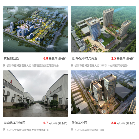
黄金创业园
0.8
征鸿-城市时光商业广场
2.5
元/天/平 (最低价)
元/天/平 (最低价)
长沙市望城区雷锋大道与普瑞西路交汇处西南角
长沙市望城区雷锋大道1389号（长沙医学院对面）
泰山热工物流园
0.7
佳海工业园
8.8
元/天/平 (最低价)
元/天/平 (最低价)
长沙市望城经济技术开发区金穗路43号
长沙市开福区中青路1318号