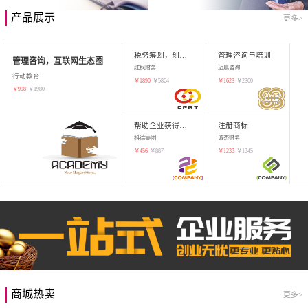
产品展示
更多>
税务筹划，创业增值
管理咨询与培训
管理咨询，互联网生态圈
红枫财务
迈晨咨询
行动教育
￥
1890
￥
5864
￥
1623
￥
2360
￥
998
￥
1980
帮助企业获得知识产权，商标注册
注册商标
科德集团
诚杰财务
￥
456
￥
887
￥
1233
￥
1345
商城热卖
更多>