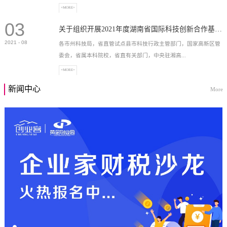
+MORE+
03
高新技术企业，充分...
关于组织开展2021年度湖南省国际科技创新合作基地申报工作的通知
2021
-
08
各市州科技局，省直管试点县市科技行政主管部门，国家高新区管
委会，省属本科院校，省直有关部门，中央驻湘高...
+MORE+
新闻中心
More
校和科研院所，各有...