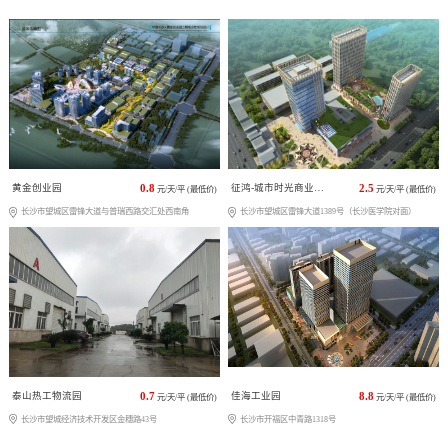
黄金创业园
0.8
征鸿-城市时光商业广场
2.5
元/天/平 (最低价)
元/天/平 (最低价)
长沙市望城区雷锋大道与普瑞西路交汇处西南角
长沙市望城区雷锋大道1389号（长沙医学院对面）
泰山热工物流园
0.7
佳海工业园
8.8
元/天/平 (最低价)
元/天/平 (最低价)
长沙市望城经济技术开发区金穗路43号
长沙市开福区中青路1318号