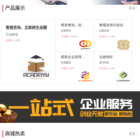
产品展示
更多>
税务筹划，创业增值
管理咨询与培训
管理咨询，互联网生态圈
红枫财务
迈晨咨询
行动教育
￥
1890
￥
5864
￥
1623
￥
2360
￥
998
￥
1980
帮助企业获得知识产权，商标注册
注册商标
科德集团
诚杰财务
￥
456
￥
887
￥
1233
￥
1345
商城热卖
更多>