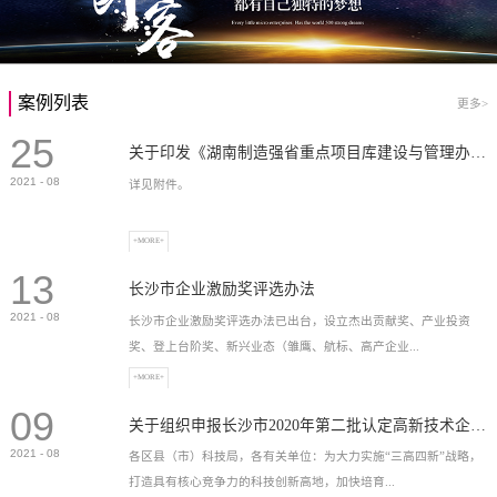
案例列表
更多>
25
关于印发《湖南制造强省重点项目库建设与管理办法》的通知
2021
-
08
详见附件。
+MORE+
13
长沙市企业激励奖评选办法
2021
-
08
长沙市企业激励奖评选办法已出台，设立杰出贡献奖、产业投资
奖、登上台阶奖、新兴业态（雏鹰、航标、高产企业...
+MORE+
09
）奖等，最高奖励2...
关于组织申报长沙市2020年第二批认定高新技术企业奖补的通知
2021
-
08
各区县（市）科技局，各有关单位：为大力实施“三高四新”战略，
打造具有核心竞争力的科技创新高地，加快培育...