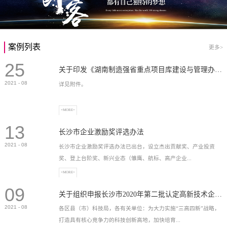
案例列表
更多>
25
关于印发《湖南制造强省重点项目库建设与管理办法》的通知
2021
-
08
详见附件。
+MORE+
13
长沙市企业激励奖评选办法
2021
-
08
长沙市企业激励奖评选办法已出台，设立杰出贡献奖、产业投资
奖、登上台阶奖、新兴业态（雏鹰、航标、高产企业...
+MORE+
09
）奖等，最高奖励2...
关于组织申报长沙市2020年第二批认定高新技术企业奖补的通知
2021
-
08
各区县（市）科技局，各有关单位：为大力实施“三高四新”战略，
打造具有核心竞争力的科技创新高地，加快培育...